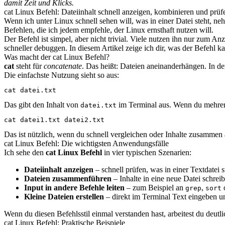
damit Zeit und Klicks.
cat Linux Befehl: Dateiinhalt schnell anzeigen, kombinieren und prüf
Wenn ich unter Linux schnell sehen will, was in einer Datei steht, n
Befehlen, die ich jedem empfehle, der Linux ernsthaft nutzen will.
Der Befehl ist simpel, aber nicht trivial. Viele nutzen ihn nur zum
schneller debuggen. In diesem Artikel zeige ich dir, was der Befehl 
Was macht der cat Linux Befehl?
cat
steht für
concatenate
. Das heißt: Dateien aneinanderhängen. In der
Die einfachste Nutzung sieht so aus:
cat datei.txt
Das gibt den Inhalt von
im Terminal aus. Wenn du mehrere
datei.txt
cat datei1.txt datei2.txt
Das ist nützlich, wenn du schnell vergleichen oder Inhalte zusammen a
cat Linux Befehl: Die wichtigsten Anwendungsfälle
Ich sehe den
cat Linux Befehl
in vier typischen Szenarien:
Dateiinhalt anzeigen
– schnell prüfen, was in einer Textdatei s
Dateien zusammenführen
– Inhalte in eine neue Datei schrei
Input in andere Befehle leiten
– zum Beispiel an
,
grep
sort
Kleine Dateien erstellen
– direkt im Terminal Text eingeben u
Wenn du diesen Befehlsstil einmal verstanden hast, arbeitest du deut
cat Linux Befehl: Praktische Beispiele