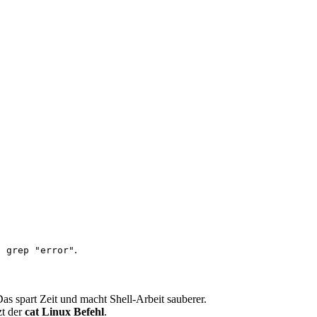
.
| grep "error"
Das spart Zeit und macht Shell-Arbeit sauberer.
t der
cat Linux Befehl
.