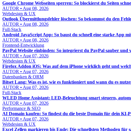
Google Chrome Webseiten sperren: So blockierst du Seiten schnel
AUTOR • Aug 08, 2026
Webdesign & UX
Outlook Übermittlungsfehler löschen: So bekommst du den Fehle
AUTOR • Aug 08, 2026
Full-Stack
Android JavaScript App: So baust du schnell eine starke App mi
AUTOR • Aug 08, 2026
Frontend-Entwicklung
PayPal Website einbinden: So integrierst du PayPal sauber und 
AUTOR • Aug 07, 2026
Webdesign & UX
Firefox Addon iOS: Was auf dem iPhone wirklich geht und welch
AUTOR • Aug 07, 2026
Datenbanken & ORM
Bitset Lang: Was es ist, wie es funktioniert und wann du es nutzen
AUTOR • Aug 07, 2026
Full-Stack
WLED Home Assistant: LED-Beleuchtung smart steuern, automat
AUTOR • Aug 07, 2026
Performance & SEO
AI Domain kaufen: So findest du die beste Domain für dein KI-P
AUTOR • Aug 07, 2026
Webdesign & UX
Excel Zellen markieren bis Ende: Die schnellsten Methoden für 