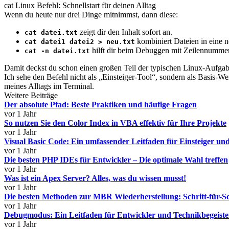
cat Linux Befehl: Schnellstart für deinen Alltag
Wenn du heute nur drei Dinge mitnimmst, dann diese:
zeigt dir den Inhalt sofort an.
cat datei.txt
kombiniert Dateien in eine n
cat datei1 datei2 > neu.txt
hilft dir beim Debuggen mit Zeilennumme
cat -n datei.txt
Damit deckst du schon einen großen Teil der typischen Linux-Aufga
Ich sehe den Befehl nicht als „Einsteiger-Tool“, sondern als Basis-We
meines Alltags im Terminal.
Weitere Beiträge
Der absolute Pfad: Beste Praktiken und häufige Fragen
vor 1 Jahr
So nutzen Sie den Color Index in VBA effektiv für Ihre Projekte
vor 1 Jahr
Visual Basic Code: Ein umfassender Leitfaden für Einsteiger und
vor 1 Jahr
Die besten PHP IDEs für Entwickler – Die optimale Wahl treffen
vor 1 Jahr
Was ist ein Apex Server? Alles, was du wissen musst!
vor 1 Jahr
Die besten Methoden zur MBR Wiederherstellung: Schritt-für-Sc
vor 1 Jahr
Debugmodus: Ein Leitfaden für Entwickler und Technikbegeiste
vor 1 Jahr