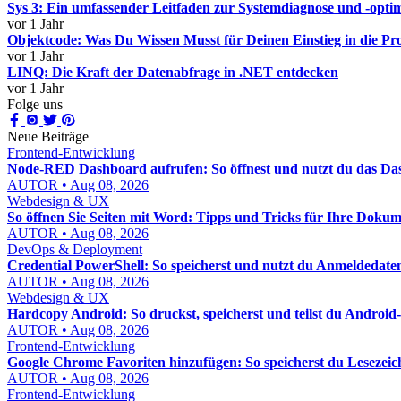
Sys 3: Ein umfassender Leitfaden zur Systemdiagnose und -opti
vor 1 Jahr
Objektcode: Was Du Wissen Musst für Deinen Einstieg in die 
vor 1 Jahr
LINQ: Die Kraft der Datenabfrage in .NET entdecken
vor 1 Jahr
Folge uns
Neue Beiträge
Frontend-Entwicklung
Node-RED Dashboard aufrufen: So öffnest und nutzt du das Das
AUTOR • Aug 08, 2026
Webdesign & UX
So öffnen Sie Seiten mit Word: Tipps und Tricks für Ihre Doku
AUTOR • Aug 08, 2026
DevOps & Deployment
Credential PowerShell: So speicherst und nutzt du Anmeldedaten
AUTOR • Aug 08, 2026
Webdesign & UX
Hardcopy Android: So druckst, speicherst und teilst du Android-
AUTOR • Aug 08, 2026
Frontend-Entwicklung
Google Chrome Favoriten hinzufügen: So speicherst du Lesezeic
AUTOR • Aug 08, 2026
Frontend-Entwicklung