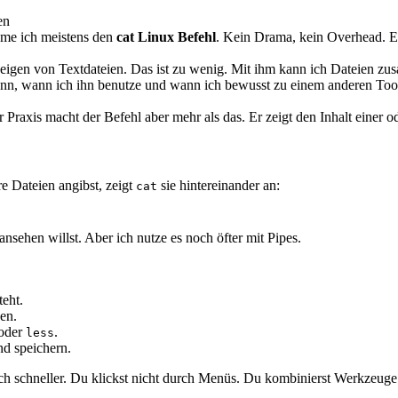
en
ehme ich meistens den
cat Linux Befehl
. Kein Drama, kein Overhead. Ein
 Anzeigen von Textdateien. Das ist zu wenig. Mit ihm kann ich Dateien 
kann, wann ich ihn benutze und wann ich bewusst zu einem anderen Tool
 Praxis macht der Befehl aber mehr als das. Er zeigt den Inhalt einer o
 Dateien angibst, zeigt
sie hintereinander an:
cat
nsehen willst. Aber ich nutze es noch öfter mit Pipes.
teht.
ben.
oder
.
less
nd speichern.
lich schneller. Du klickst nicht durch Menüs. Du kombinierst Werkzeuge