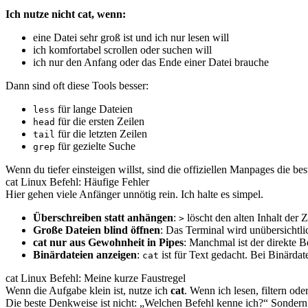
Ich nutze nicht cat, wenn:
eine Datei sehr groß ist und ich nur lesen will
ich komfortabel scrollen oder suchen will
ich nur den Anfang oder das Ende einer Datei brauche
Dann sind oft diese Tools besser:
für lange Dateien
less
für die ersten Zeilen
head
für die letzten Zeilen
tail
für gezielte Suche
grep
Wenn du tiefer einsteigen willst, sind die offiziellen Manpages die be
cat Linux Befehl: Häufige Fehler
Hier gehen viele Anfänger unnötig rein. Ich halte es simpel.
Überschreiben statt anhängen
:
löscht den alten Inhalt der 
>
Große Dateien blind öffnen
: Das Terminal wird unübersichtl
cat nur aus Gewohnheit in Pipes
: Manchmal ist der direkte B
Binärdateien anzeigen
:
ist für Text gedacht. Bei Binärd
cat
cat Linux Befehl: Meine kurze Faustregel
Wenn die Aufgabe klein ist, nutze ich
cat
. Wenn ich lesen, filtern od
Die beste Denkweise ist nicht: „Welchen Befehl kenne ich?“ Sonder