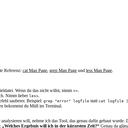
ste Referenz:
cat Man Page
,
grep Man Page
und
less Man Page
.
Zieldatei. Wenn du das nicht willst, nimm
.
>>
ich. Nimm lieber
.
less
efehl sauberer. Beispiel:
statt
grep "error" logfile
cat logfile 
aten bekommst du Müll im Terminal.
er analysieren will, nehme ich das Tool, das genau dafür gebaut wurde. 
n:
„Welches Ergebnis will ich in der kürzesten Zeit?“
Genau da glänz