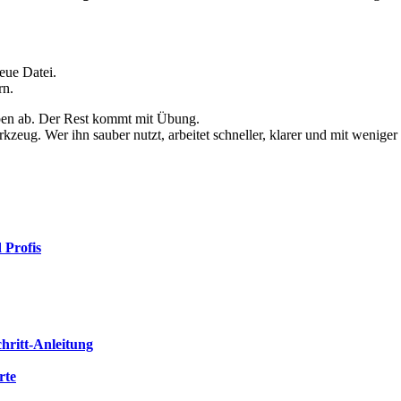
eue Datei.
rn.
ben ab. Der Rest kommt mit Übung.
rkzeug. Wer ihn sauber nutzt, arbeitet schneller, klarer und mit wenig
 Profis
hritt-Anleitung
rte