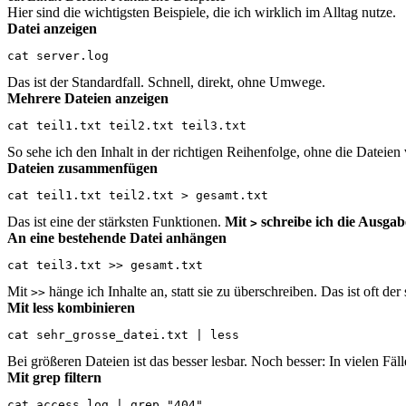
Hier sind die wichtigsten Beispiele, die ich wirklich im Alltag nutze.
Datei anzeigen
cat server.log
Das ist der Standardfall. Schnell, direkt, ohne Umwege.
Mehrere Dateien anzeigen
cat teil1.txt teil2.txt teil3.txt
So sehe ich den Inhalt in der richtigen Reihenfolge, ohne die Dateien
Dateien zusammenfügen
cat teil1.txt teil2.txt > gesamt.txt
Das ist eine der stärksten Funktionen.
Mit
schreibe ich die Ausgabe
>
An eine bestehende Datei anhängen
cat teil3.txt >> gesamt.txt
Mit
hänge ich Inhalte an, statt sie zu überschreiben. Das ist oft der
>>
Mit less kombinieren
cat sehr_grosse_datei.txt | less
Bei größeren Dateien ist das besser lesbar. Noch besser: In vielen Fäl
Mit grep filtern
cat access.log | grep "404"