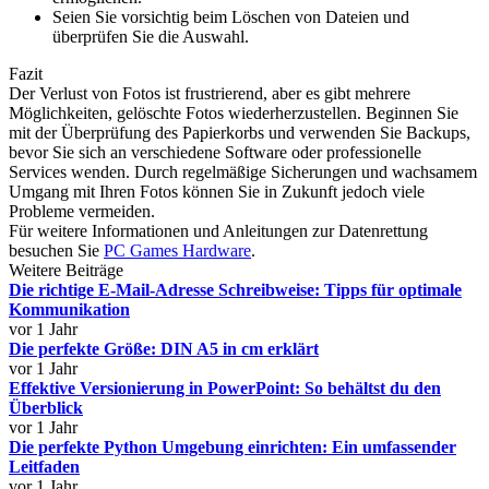
Seien Sie vorsichtig beim Löschen von Dateien und
überprüfen Sie die Auswahl.
Fazit
Der Verlust von Fotos ist frustrierend, aber es gibt mehrere
Möglichkeiten, gelöschte Fotos wiederherzustellen. Beginnen Sie
mit der Überprüfung des Papierkorbs und verwenden Sie Backups,
bevor Sie sich an verschiedene Software oder professionelle
Services wenden. Durch regelmäßige Sicherungen und wachsamem
Umgang mit Ihren Fotos können Sie in Zukunft jedoch viele
Probleme vermeiden.
Für weitere Informationen und Anleitungen zur Datenrettung
besuchen Sie
PC Games Hardware
.
Weitere Beiträge
Die richtige E-Mail-Adresse Schreibweise: Tipps für optimale
Kommunikation
vor 1 Jahr
Die perfekte Größe: DIN A5 in cm erklärt
vor 1 Jahr
Effektive Versionierung in PowerPoint: So behältst du den
Überblick
vor 1 Jahr
Die perfekte Python Umgebung einrichten: Ein umfassender
Leitfaden
vor 1 Jahr