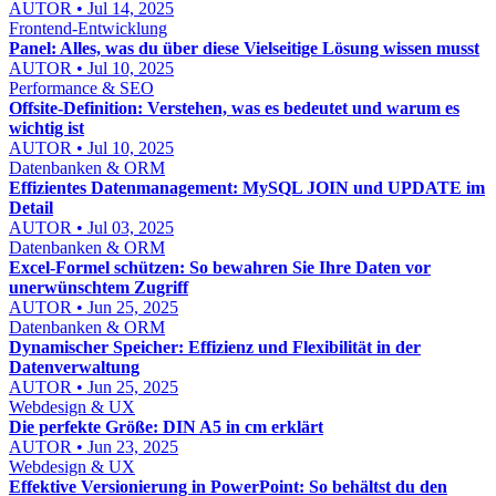
AUTOR • Jul 14, 2025
Frontend-Entwicklung
Panel: Alles, was du über diese Vielseitige Lösung wissen musst
AUTOR • Jul 10, 2025
Performance & SEO
Offsite-Definition: Verstehen, was es bedeutet und warum es
wichtig ist
AUTOR • Jul 10, 2025
Datenbanken & ORM
Effizientes Datenmanagement: MySQL JOIN und UPDATE im
Detail
AUTOR • Jul 03, 2025
Datenbanken & ORM
Excel-Formel schützen: So bewahren Sie Ihre Daten vor
unerwünschtem Zugriff
AUTOR • Jun 25, 2025
Datenbanken & ORM
Dynamischer Speicher: Effizienz und Flexibilität in der
Datenverwaltung
AUTOR • Jun 25, 2025
Webdesign & UX
Die perfekte Größe: DIN A5 in cm erklärt
AUTOR • Jun 23, 2025
Webdesign & UX
Effektive Versionierung in PowerPoint: So behältst du den