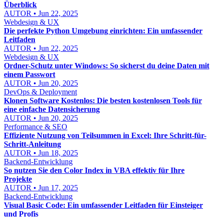
Überblick
AUTOR • Jun 22, 2025
Webdesign & UX
Die perfekte Python Umgebung einrichten: Ein umfassender
Leitfaden
AUTOR • Jun 22, 2025
Webdesign & UX
Ordner-Schutz unter Windows: So sicherst du deine Daten mit
einem Passwort
AUTOR • Jun 20, 2025
DevOps & Deployment
Klonen Software Kostenlos: Die besten kostenlosen Tools für
eine einfache Datensicherung
AUTOR • Jun 20, 2025
Performance & SEO
Effiziente Nutzung von Teilsummen in Excel: Ihre Schritt-für-
Schritt-Anleitung
AUTOR • Jun 18, 2025
Backend-Entwicklung
So nutzen Sie den Color Index in VBA effektiv für Ihre
Projekte
AUTOR • Jun 17, 2025
Backend-Entwicklung
Visual Basic Code: Ein umfassender Leitfaden für Einsteiger
und Profis