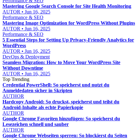
Performance & SEO
Mastering Google Search Console for Site Health Monitoring
AUTOR • Jun 16, 2025
Performance & SEO
Mastering Image Optimization for WordPress Without Plugins
AUTOR • Jun 16, 2025
Performance & SEO
5 Essential Steps for Setting Up Privacy-Friendly Analytics for
WordPress
AUTOR • Jun 16, 2025
DevOps & Deployment
Seamless Migration: How to Move Your WordPress Site
Without Downtime
AUTOR • Jun 16, 2025
Top Trending
Credential PowerShell: So speicherst und nutzt du
Anmeldedaten sicher in Skripten
AUTHOR
Hardcopy Android: So druckst, speicherst und teilst du
Android-Inhalte als echte Papierkopie
AUTHOR
Google Chrome Favoriten hinzufügen: So speicherst du
Lesezeichen schnell und sauber
AUTHOR
Google Chrome Webseiten sperren: So blockierst du Seiten