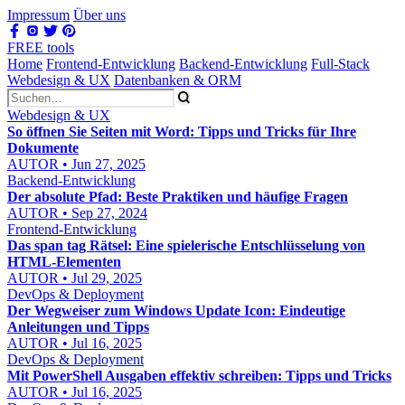
Impressum
Über uns
FREE tools
Home
Frontend-Entwicklung
Backend-Entwicklung
Full-Stack
Webdesign & UX
Datenbanken & ORM
Webdesign & UX
So öffnen Sie Seiten mit Word: Tipps und Tricks für Ihre
Dokumente
AUTOR • Jun 27, 2025
Backend-Entwicklung
Der absolute Pfad: Beste Praktiken und häufige Fragen
AUTOR • Sep 27, 2024
Frontend-Entwicklung
Das span tag Rätsel: Eine spielerische Entschlüsselung von
HTML-Elementen
AUTOR • Jul 29, 2025
DevOps & Deployment
Der Wegweiser zum Windows Update Icon: Eindeutige
Anleitungen und Tipps
AUTOR • Jul 16, 2025
DevOps & Deployment
Mit PowerShell Ausgaben effektiv schreiben: Tipps und Tricks
AUTOR • Jul 16, 2025