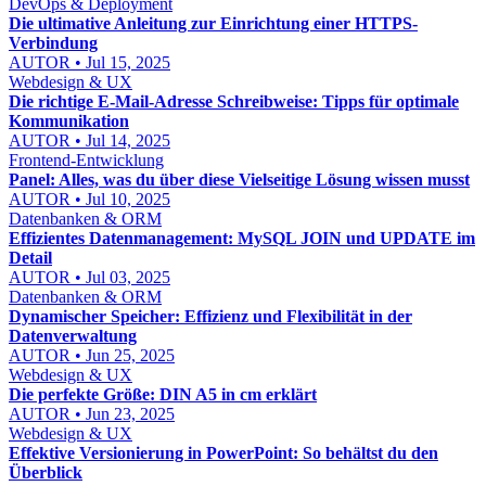
DevOps & Deployment
Die ultimative Anleitung zur Einrichtung einer HTTPS-
Verbindung
AUTOR • Jul 15, 2025
Webdesign & UX
Die richtige E-Mail-Adresse Schreibweise: Tipps für optimale
Kommunikation
AUTOR • Jul 14, 2025
Frontend-Entwicklung
Panel: Alles, was du über diese Vielseitige Lösung wissen musst
AUTOR • Jul 10, 2025
Datenbanken & ORM
Effizientes Datenmanagement: MySQL JOIN und UPDATE im
Detail
AUTOR • Jul 03, 2025
Datenbanken & ORM
Dynamischer Speicher: Effizienz und Flexibilität in der
Datenverwaltung
AUTOR • Jun 25, 2025
Webdesign & UX
Die perfekte Größe: DIN A5 in cm erklärt
AUTOR • Jun 23, 2025
Webdesign & UX
Effektive Versionierung in PowerPoint: So behältst du den
Überblick