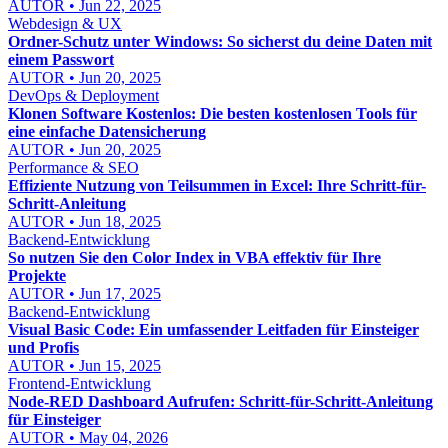
AUTOR • Jun 22, 2025
Webdesign & UX
Ordner-Schutz unter Windows: So sicherst du deine Daten mit
einem Passwort
AUTOR • Jun 20, 2025
DevOps & Deployment
Klonen Software Kostenlos: Die besten kostenlosen Tools für
eine einfache Datensicherung
AUTOR • Jun 20, 2025
Performance & SEO
Effiziente Nutzung von Teilsummen in Excel: Ihre Schritt-für-
Schritt-Anleitung
AUTOR • Jun 18, 2025
Backend-Entwicklung
So nutzen Sie den Color Index in VBA effektiv für Ihre
Projekte
AUTOR • Jun 17, 2025
Backend-Entwicklung
Visual Basic Code: Ein umfassender Leitfaden für Einsteiger
und Profis
AUTOR • Jun 15, 2025
Frontend-Entwicklung
Node-RED Dashboard Aufrufen: Schritt-für-Schritt-Anleitung
für Einsteiger
AUTOR • May 04, 2026