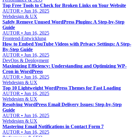
Top Free Tools to Check for Broken Links on Your Website
AUTOR • Jun 16, 2025
Webdesign & UX
Safely Remove Unused WordPress Plugins: A Step-by-Step
Guide
AUTOR • Jun 16, 2025
Frontend-Entwicklung
How to Embed YouTube Videos with Privacy Settings: A Step-
By-Step Guide
AUTOR • Jun 16, 2025
DevOps & Deployment
Maximizing Efficiency: Understanding and Optimizing WP-
Cron in WordPress
AUTOR • Jun 16, 2025
Webdesign & UX
Top 10 Lightweight WordPress Themes for Fast Loading
AUTOR • Jun 16, 2025
Webdesign & UX
Resolving WordPress Email Delivery Issues: Step-by-Step
Guide
AUTOR • Jun 16, 2025
Webdesign & UX
Mastering Email Notifications in Contact Form 7
AUTOR • Jun 16, 2025