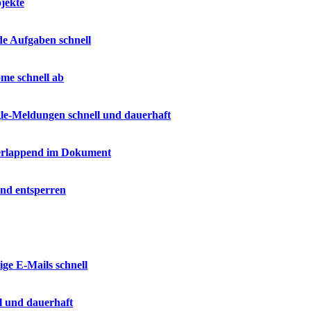
jekte
de Aufgaben schnell
me schnell ab
gle-Meldungen schnell und dauerhaft
überlappend im Dokument
und entsperren
ige E-Mails schnell
l und dauerhaft