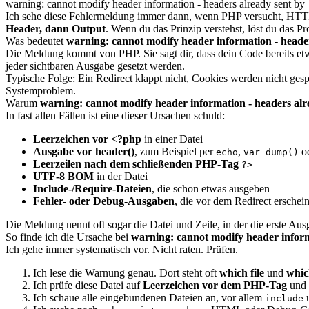
warning: cannot modify header information - headers already sent by
Ich sehe diese Fehlermeldung immer dann, wenn PHP versucht, HTTP-H
Header, dann Output
. Wenn du das Prinzip verstehst, löst du das P
Was bedeutet
warning: cannot modify header information - header
Die Meldung kommt von PHP. Sie sagt dir, dass dein Code bereits et
jeder sichtbaren Ausgabe gesetzt werden.
Typische Folge: Ein Redirect klappt nicht, Cookies werden nicht gespe
Systemproblem.
Warum
warning: cannot modify header information - headers alr
In fast allen Fällen ist eine dieser Ursachen schuld:
Leerzeichen vor <?php
in einer Datei
Ausgabe vor header()
, zum Beispiel per
,
o
echo
var_dump()
Leerzeilen nach dem schließenden PHP-Tag
?>
UTF-8 BOM
in der Datei
Include-/Require-Dateien
, die schon etwas ausgeben
Fehler- oder Debug-Ausgaben
, die vor dem Redirect erschei
Die Meldung nennt oft sogar die Datei und Zeile, in der die erste Ausg
So finde ich die Ursache bei
warning: cannot modify header inform
Ich gehe immer systematisch vor. Nicht raten. Prüfen.
Ich lese die Warnung genau. Dort steht oft
which file
und
whic
Ich prüfe diese Datei auf
Leerzeichen vor dem PHP-Tag
und 
Ich schaue alle eingebundenen Dateien an, vor allem
include