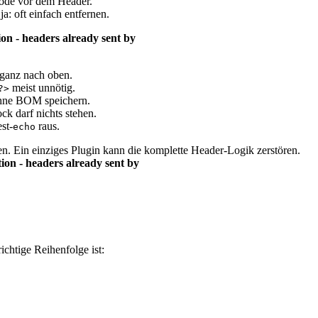
de vor dem Header.
a: oft einfach entfernen.
on - headers already sent by
 ganz nach oben.
meist unnötig.
?>
ohne BOM speichern.
k darf nichts stehen.
st-
raus.
echo
n. Ein einziges Plugin kann die komplette Header-Logik zerstören.
on - headers already sent by
ichtige Reihenfolge ist: