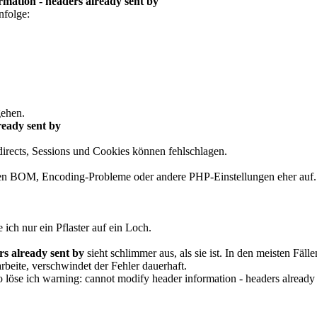
mation - headers already sent by
nfolge:
gehen.
ready sent by
Redirects, Sessions und Cookies können fehlschlagen.
en BOM, Encoding-Probleme oder andere PHP-Einstellungen eher auf.
 ich nur ein Pflaster auf ein Loch.
s already sent by
sieht schlimmer aus, als sie ist. In den meisten Fäl
beite, verschwindet der Fehler dauerhaft.
löse ich warning: cannot modify header information - headers already 