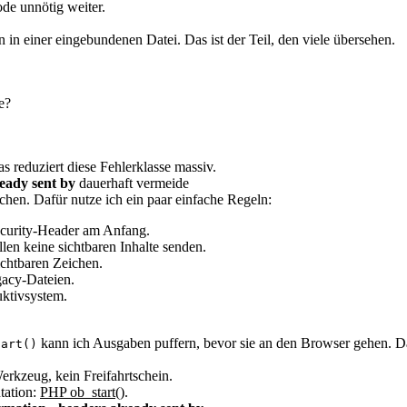
ode unnötig weiter.
n in einer eingebundenen Datei. Das ist der Teil, den viele übersehen.
e?
 reduziert diese Fehlerklasse massiv.
eady sent by
dauerhaft vermeide
chen. Dafür nutze ich ein paar einfache Regeln:
Security-Header am Anfang.
llen keine sichtbaren Inhalte senden.
chtbaren Zeichen.
gacy-Dateien.
uktivsystem.
kann ich Ausgaben puffern, bevor sie an den Browser gehen. Das 
tart()
Werkzeug, kein Freifahrtschein.
tation:
PHP ob_start()
.