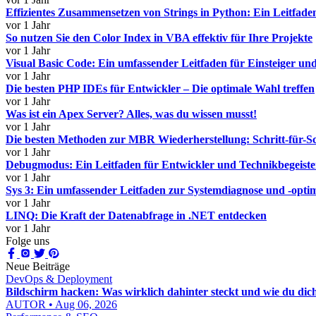
Effizientes Zusammensetzen von Strings in Python: Ein Leitfade
vor 1 Jahr
So nutzen Sie den Color Index in VBA effektiv für Ihre Projekte
vor 1 Jahr
Visual Basic Code: Ein umfassender Leitfaden für Einsteiger und
vor 1 Jahr
Die besten PHP IDEs für Entwickler – Die optimale Wahl treffen
vor 1 Jahr
Was ist ein Apex Server? Alles, was du wissen musst!
vor 1 Jahr
Die besten Methoden zur MBR Wiederherstellung: Schritt-für-Sc
vor 1 Jahr
Debugmodus: Ein Leitfaden für Entwickler und Technikbegeiste
vor 1 Jahr
Sys 3: Ein umfassender Leitfaden zur Systemdiagnose und -opti
vor 1 Jahr
LINQ: Die Kraft der Datenabfrage in .NET entdecken
vor 1 Jahr
Folge uns
Neue Beiträge
DevOps & Deployment
Bildschirm hacken: Was wirklich dahinter steckt und wie du dich
AUTOR • Aug 06, 2026