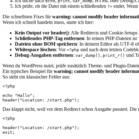
Ich suche nach
,
,
, HTML oder Debug-Co
echo
print
var_dump
Ich prüfe, ob die Datei mit einem schließenden
endet. Wenn j
?>
Die schnellsten Fixes für
warning: cannot modify header informati
Wenn ich schnell handeln muss, starte ich hier:
Kein Output vor header()
: Alle Redirects und Cookie-Setups
Schließendes PHP-Tag entfernen
: In reinen PHP-Dateien ist
Dateien ohne BOM speichern
: In deinem Editor als UTF-8 
Whitespace löschen
: Vor
und nach dem letzten Codebloc
<?php
Debug-Ausgaben entfernen
:
,
und Te
var_dump()
print_r()
Wenn du WordPress nutzt, prüfe zusätzlich Theme- und Plugin-Dateie
Ein typisches Beispiel für
warning: cannot modify header informati
So sieht ein klassischer Fehler aus:
<?php

echo "Hallo";

Das klappt nicht, weil vor dem Redirect schon Ausgabe passiert. Die r
<?php

header("Location: /start.php");
