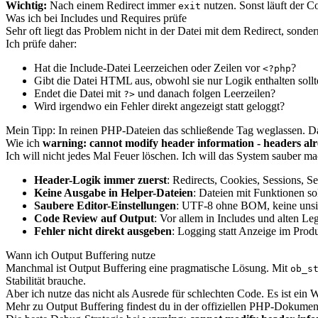
Wichtig:
Nach einem Redirect immer
nutzen. Sonst läuft der C
exit
Was ich bei Includes und Requires prüfe
Sehr oft liegt das Problem nicht in der Datei mit dem Redirect, sonder
Ich prüfe daher:
Hat die Include-Datei Leerzeichen oder Zeilen vor
?
<?php
Gibt die Datei HTML aus, obwohl sie nur Logik enthalten sollt
Endet die Datei mit
und danach folgen Leerzeilen?
?>
Wird irgendwo ein Fehler direkt angezeigt statt geloggt?
Mein Tipp: In reinen PHP-Dateien das schließende Tag weglassen. Das
Wie ich
warning: cannot modify header information - headers alr
Ich will nicht jedes Mal Feuer löschen. Ich will das System sauber ma
Header-Logik immer zuerst
: Redirects, Cookies, Sessions, 
Keine Ausgabe in Helper-Dateien
: Dateien mit Funktionen so
Saubere Editor-Einstellungen
: UTF-8 ohne BOM, keine unsi
Code Review auf Output
: Vor allem in Includes und alten Le
Fehler nicht direkt ausgeben
: Logging statt Anzeige im Prod
Wann ich Output Buffering nutze
Manchmal ist Output Buffering eine pragmatische Lösung. Mit
ob_s
Stabilität brauche.
Aber ich nutze das nicht als Ausrede für schlechten Code. Es ist ein 
Mehr zu Output Buffering findest du in der offiziellen PHP-Dokumen