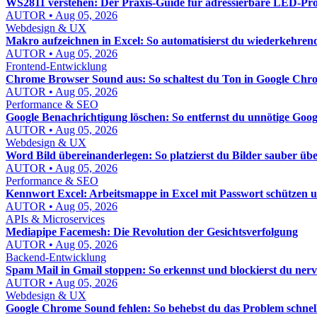
WS2811 verstehen: Der Praxis-Guide für adressierbare LED-Pro
AUTOR • Aug 05, 2026
Webdesign & UX
Makro aufzeichnen in Excel: So automatisierst du wiederkehren
AUTOR • Aug 05, 2026
Frontend-Entwicklung
Chrome Browser Sound aus: So schaltest du Ton in Google Chro
AUTOR • Aug 05, 2026
Performance & SEO
Google Benachrichtigung löschen: So entfernst du unnötige Goo
AUTOR • Aug 05, 2026
Webdesign & UX
Word Bild übereinanderlegen: So platzierst du Bilder sauber 
AUTOR • Aug 05, 2026
Performance & SEO
Kennwort Excel: Arbeitsmappe in Excel mit Passwort schützen 
AUTOR • Aug 05, 2026
APIs & Microservices
Mediapipe Facemesh: Die Revolution der Gesichtsverfolgung
AUTOR • Aug 05, 2026
Backend-Entwicklung
Spam Mail in Gmail stoppen: So erkennst und blockierst du nerv
AUTOR • Aug 05, 2026
Webdesign & UX
Google Chrome Sound fehlen: So behebst du das Problem schnel