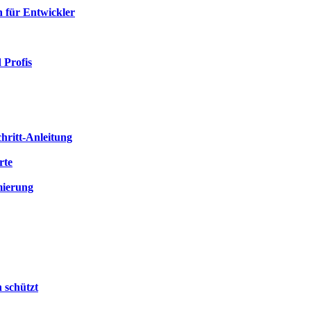
n für Entwickler
 Profis
hritt-Anleitung
rte
mierung
 schützt