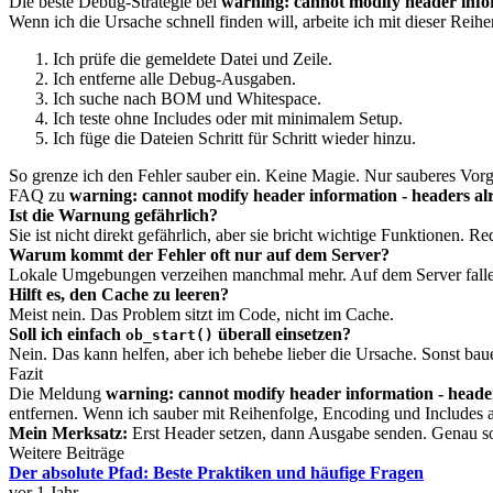
Die beste Debug-Strategie bei
warning: cannot modify header infor
Wenn ich die Ursache schnell finden will, arbeite ich mit dieser Reihe
Ich prüfe die gemeldete Datei und Zeile.
Ich entferne alle Debug-Ausgaben.
Ich suche nach BOM und Whitespace.
Ich teste ohne Includes oder mit minimalem Setup.
Ich füge die Dateien Schritt für Schritt wieder hinzu.
So grenze ich den Fehler sauber ein. Keine Magie. Nur sauberes Vor
FAQ zu
warning: cannot modify header information - headers al
Ist die Warnung gefährlich?
Sie ist nicht direkt gefährlich, aber sie bricht wichtige Funktionen. 
Warum kommt der Fehler oft nur auf dem Server?
Lokale Umgebungen verzeihen manchmal mehr. Auf dem Server fall
Hilft es, den Cache zu leeren?
Meist nein. Das Problem sitzt im Code, nicht im Cache.
Soll ich einfach
überall einsetzen?
ob_start()
Nein. Das kann helfen, aber ich behebe lieber die Ursache. Sonst baue
Fazit
Die Meldung
warning: cannot modify header information - header
entfernen. Wenn ich sauber mit Reihenfolge, Encoding und Includes ar
Mein Merksatz:
Erst Header setzen, dann Ausgabe senden. Genau so 
Weitere Beiträge
Der absolute Pfad: Beste Praktiken und häufige Fragen
vor 1 Jahr