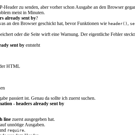
eader zu senden, aber vorher schon Ausgabe an den Browser gegangen i
roblem meist in Minuten.
s already sent by
?
was an den Browser geschickt hat, bevor Funktionen wie
,
header()
se
ichert oder die Seite wirft eine Warnung. Der eigentliche Fehler steckt
eady sent by
entsteht
der HTML
nen
abe passiert ist. Genau da sollte ich zuerst suchen.
ation - headers already sent by
h line
zuerst ausgegeben hat.
auf unnötige Ausgaben.
und
.
require