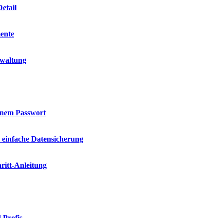
etail
mente
rwaltung
einem Passwort
e einfache Datensicherung
ritt-Anleitung
 Profis