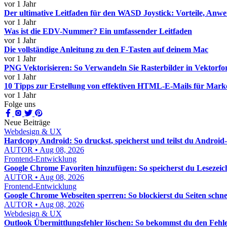
vor 1 Jahr
Der ultimative Leitfaden für den WASD Joystick: Vorteile, A
vor 1 Jahr
Was ist die EDV-Nummer? Ein umfassender Leitfaden
vor 1 Jahr
Die vollständige Anleitung zu den F-Tasten auf deinem Mac
vor 1 Jahr
PNG Vektorisieren: So Verwandeln Sie Rasterbilder in Vektorfo
vor 1 Jahr
10 Tipps zur Erstellung von effektiven HTML-E-Mails für Mark
vor 1 Jahr
Folge uns
Neue Beiträge
Webdesign & UX
Hardcopy Android: So druckst, speicherst und teilst du Android-
AUTOR • Aug 08, 2026
Frontend-Entwicklung
Google Chrome Favoriten hinzufügen: So speicherst du Lesezeic
AUTOR • Aug 08, 2026
Frontend-Entwicklung
Google Chrome Webseiten sperren: So blockierst du Seiten schnel
AUTOR • Aug 08, 2026
Webdesign & UX
Outlook Übermittlungsfehler löschen: So bekommst du den Fehle