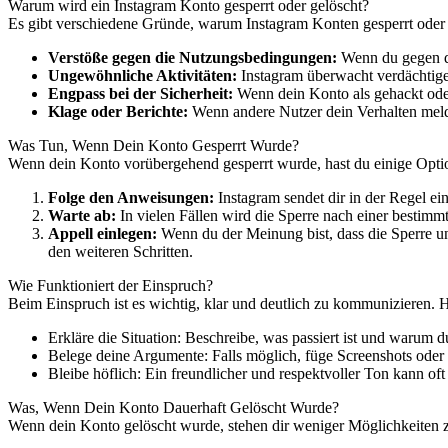
Warum wird ein Instagram Konto gesperrt oder gelöscht?
Es gibt verschiedene Gründe, warum Instagram Konten gesperrt oder
Verstöße gegen die Nutzungsbedingungen:
Wenn du gegen di
Ungewöhnliche Aktivitäten:
Instagram überwacht verdächtige
Engpass bei der Sicherheit:
Wenn dein Konto als gehackt oder
Klage oder Berichte:
Wenn andere Nutzer dein Verhalten melde
Was Tun, Wenn Dein Konto Gesperrt Wurde?
Wenn dein Konto vorübergehend gesperrt wurde, hast du einige Opti
Folge den Anweisungen:
Instagram sendet dir in der Regel ei
Warte ab:
In vielen Fällen wird die Sperre nach einer bestimm
Appell einlegen:
Wenn du der Meinung bist, dass die Sperre un
den weiteren Schritten.
Wie Funktioniert der Einspruch?
Beim Einspruch ist es wichtig, klar und deutlich zu kommunizieren. H
Erkläre die Situation: Beschreibe, was passiert ist und warum du
Belege deine Argumente: Falls möglich, füge Screenshots oder
Bleibe höflich: Ein freundlicher und respektvoller Ton kann oft
Was, Wenn Dein Konto Dauerhaft Gelöscht Wurde?
Wenn dein Konto gelöscht wurde, stehen dir weniger Möglichkeiten zur