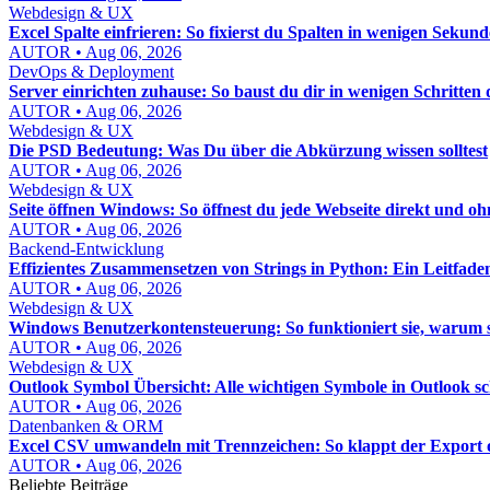
Webdesign & UX
Excel Spalte einfrieren: So fixierst du Spalten in wenigen Sekun
AUTOR • Aug 06, 2026
DevOps & Deployment
Server einrichten zuhause: So baust du dir in wenigen Schritten
AUTOR • Aug 06, 2026
Webdesign & UX
Die PSD Bedeutung: Was Du über die Abkürzung wissen solltest
AUTOR • Aug 06, 2026
Webdesign & UX
Seite öffnen Windows: So öffnest du jede Webseite direkt und 
AUTOR • Aug 06, 2026
Backend-Entwicklung
Effizientes Zusammensetzen von Strings in Python: Ein Leitfade
AUTOR • Aug 06, 2026
Webdesign & UX
Windows Benutzerkontensteuerung: So funktioniert sie, warum sie 
AUTOR • Aug 06, 2026
Webdesign & UX
Outlook Symbol Übersicht: Alle wichtigen Symbole in Outlook sc
AUTOR • Aug 06, 2026
Datenbanken & ORM
Excel CSV umwandeln mit Trennzeichen: So klappt der Export
AUTOR • Aug 06, 2026
Beliebte Beiträge