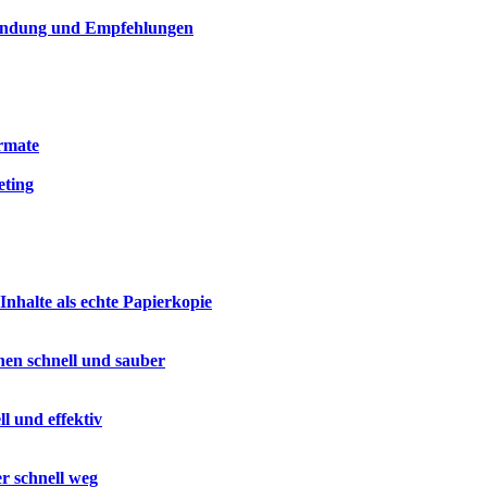
nwendung und Empfehlungen
rmate
eting
Inhalte als echte Papierkopie
hen schnell und sauber
l und effektiv
r schnell weg