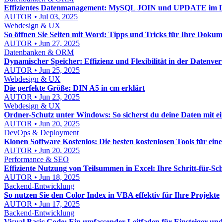
Effizientes Datenmanagement: MySQL JOIN und UPDATE im D
AUTOR • Jul 03, 2025
Webdesign & UX
So öffnen Sie Seiten mit Word: Tipps und Tricks für Ihre Doku
AUTOR • Jun 27, 2025
Datenbanken & ORM
Dynamischer Speicher: Effizienz und Flexibilität in der Datenve
AUTOR • Jun 25, 2025
Webdesign & UX
Die perfekte Größe: DIN A5 in cm erklärt
AUTOR • Jun 23, 2025
Webdesign & UX
Ordner-Schutz unter Windows: So sicherst du deine Daten mit 
AUTOR • Jun 20, 2025
DevOps & Deployment
Klonen Software Kostenlos: Die besten kostenlosen Tools für ein
AUTOR • Jun 20, 2025
Performance & SEO
Effiziente Nutzung von Teilsummen in Excel: Ihre Schritt-für-Sch
AUTOR • Jun 18, 2025
Backend-Entwicklung
So nutzen Sie den Color Index in VBA effektiv für Ihre Projekte
AUTOR • Jun 17, 2025
Backend-Entwicklung
Visual Basic Code: Ein umfassender Leitfaden für Einsteiger und