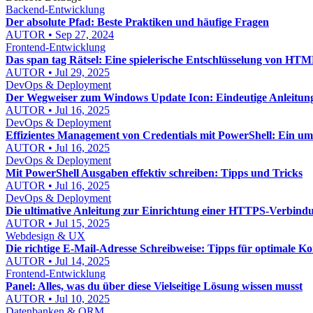
Backend-Entwicklung
Der absolute Pfad: Beste Praktiken und häufige Fragen
AUTOR • Sep 27, 2024
Frontend-Entwicklung
Das span tag Rätsel: Eine spielerische Entschlüsselung von HT
AUTOR • Jul 29, 2025
DevOps & Deployment
Der Wegweiser zum Windows Update Icon: Eindeutige Anleitun
AUTOR • Jul 16, 2025
DevOps & Deployment
Effizientes Management von Credentials mit PowerShell: Ein um
AUTOR • Jul 16, 2025
DevOps & Deployment
Mit PowerShell Ausgaben effektiv schreiben: Tipps und Tricks
AUTOR • Jul 16, 2025
DevOps & Deployment
Die ultimative Anleitung zur Einrichtung einer HTTPS-Verbind
AUTOR • Jul 15, 2025
Webdesign & UX
Die richtige E-Mail-Adresse Schreibweise: Tipps für optimale 
AUTOR • Jul 14, 2025
Frontend-Entwicklung
Panel: Alles, was du über diese Vielseitige Lösung wissen musst
AUTOR • Jul 10, 2025
Datenbanken & ORM