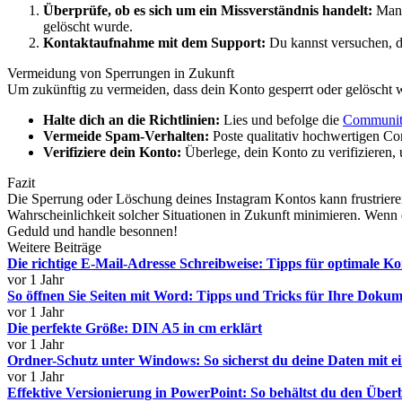
Überprüfe, ob es sich um ein Missverständnis handelt:
Manch
gelöscht wurde.
Kontaktaufnahme mit dem Support:
Du kannst versuchen, de
Vermeidung von Sperrungen in Zukunft
Um zukünftig zu vermeiden, dass dein Konto gesperrt oder gelöscht w
Halte dich an die Richtlinien:
Lies und befolge die
Community
Vermeide Spam-Verhalten:
Poste qualitativ hochwertigen C
Verifiziere dein Konto:
Überlege, dein Konto zu verifizieren,
Fazit
Die Sperrung oder Löschung deines Instagram Kontos kann frustrier
Wahrscheinlichkeit solcher Situationen in Zukunft minimieren. Wenn 
Geduld und handle besonnen!
Weitere Beiträge
Die richtige E-Mail-Adresse Schreibweise: Tipps für optimale 
vor 1 Jahr
So öffnen Sie Seiten mit Word: Tipps und Tricks für Ihre Doku
vor 1 Jahr
Die perfekte Größe: DIN A5 in cm erklärt
vor 1 Jahr
Ordner-Schutz unter Windows: So sicherst du deine Daten mit 
vor 1 Jahr
Effektive Versionierung in PowerPoint: So behältst du den Über