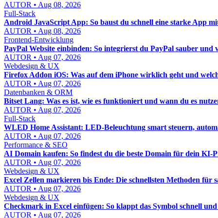
AUTOR • Aug 08, 2026
Full-Stack
Android JavaScript App: So baust du schnell eine starke App mi
AUTOR • Aug 08, 2026
Frontend-Entwicklung
PayPal Website einbinden: So integrierst du PayPal sauber und 
AUTOR • Aug 07, 2026
Webdesign & UX
Firefox Addon iOS: Was auf dem iPhone wirklich geht und welch
AUTOR • Aug 07, 2026
Datenbanken & ORM
Bitset Lang: Was es ist, wie es funktioniert und wann du es nutzen
AUTOR • Aug 07, 2026
Full-Stack
WLED Home Assistant: LED-Beleuchtung smart steuern, automat
AUTOR • Aug 07, 2026
Performance & SEO
AI Domain kaufen: So findest du die beste Domain für dein KI-P
AUTOR • Aug 07, 2026
Webdesign & UX
Excel Zellen markieren bis Ende: Die schnellsten Methoden für 
AUTOR • Aug 07, 2026
Webdesign & UX
Checkmark in Excel einfügen: So klappt das Symbol schnell und
AUTOR • Aug 07, 2026