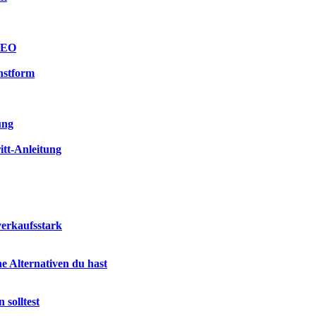
 SEO
hstform
ung
itt-Anleitung
verkaufsstark
e Alternativen du hast
 solltest