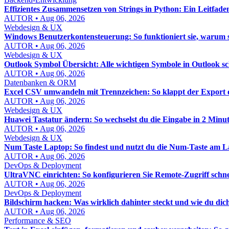
Effizientes Zusammensetzen von Strings in Python: Ein Leitfade
AUTOR • Aug 06, 2026
Webdesign & UX
Windows Benutzerkontensteuerung: So funktioniert sie, warum sie 
AUTOR • Aug 06, 2026
Webdesign & UX
Outlook Symbol Übersicht: Alle wichtigen Symbole in Outlook sc
AUTOR • Aug 06, 2026
Datenbanken & ORM
Excel CSV umwandeln mit Trennzeichen: So klappt der Export
AUTOR • Aug 06, 2026
Webdesign & UX
Huawei Tastatur ändern: So wechselst du die Eingabe in 2 Minu
AUTOR • Aug 06, 2026
Webdesign & UX
Num Taste Laptop: So findest und nutzt du die Num-Taste am La
AUTOR • Aug 06, 2026
DevOps & Deployment
UltraVNC einrichten: So konfigurieren Sie Remote-Zugriff schne
AUTOR • Aug 06, 2026
DevOps & Deployment
Bildschirm hacken: Was wirklich dahinter steckt und wie du dich
AUTOR • Aug 06, 2026
Performance & SEO