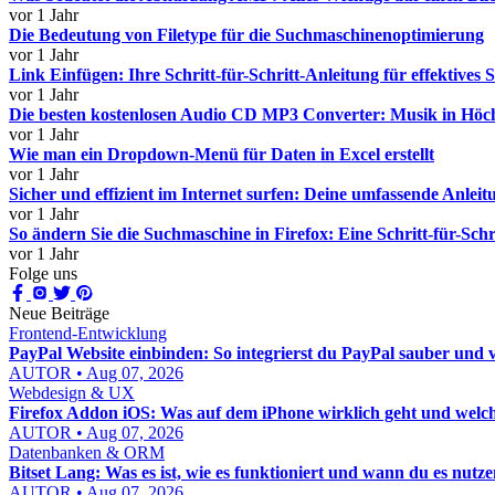
vor 1 Jahr
Die Bedeutung von Filetype für die Suchmaschinenoptimierung
vor 1 Jahr
Link Einfügen: Ihre Schritt-für-Schritt-Anleitung für effektives
vor 1 Jahr
Die besten kostenlosen Audio CD MP3 Converter: Musik in Höc
vor 1 Jahr
Wie man ein Dropdown-Menü für Daten in Excel erstellt
vor 1 Jahr
Sicher und effizient im Internet surfen: Deine umfassende Anleit
vor 1 Jahr
So ändern Sie die Suchmaschine in Firefox: Eine Schritt-für-Schr
vor 1 Jahr
Folge uns
Neue Beiträge
Frontend-Entwicklung
PayPal Website einbinden: So integrierst du PayPal sauber und 
AUTOR • Aug 07, 2026
Webdesign & UX
Firefox Addon iOS: Was auf dem iPhone wirklich geht und welch
AUTOR • Aug 07, 2026
Datenbanken & ORM
Bitset Lang: Was es ist, wie es funktioniert und wann du es nutzen
AUTOR • Aug 07, 2026