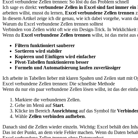
Excel verbundene Zellen trennen: So löst du das Problem schnell
Ich sage es direkt:
verbundene Zellen in Excel sind fast immer ein
arbeiten willst, musst du lernen,
Excel verbundene Zellen trennen
z
In diesem Artikel zeige ich dir genau, wie ich dabei vorgehe, wann da
Warum du Excel verbundene Zellen trennen solltest
Verbinden von Zellen wirkt oft wie ein Design-Trick. In Wirklichkeit i
Wenn du
Excel verbundene Zellen trennen
willst, ist das meist au
Filtern funktioniert sauberer
Sortieren wird stabiler
Kopieren und Einfügen wird einfacher
Pivot-Tabellen funktionieren besser
Formeln und Automatisierung laufen zuverlässiger
Ich arbeite in Tabellen lieber mit klaren Spalten und Zeilen statt mit O
Excel verbundene Zellen trennen: Die schnellste Methode
Wenn du nur ein paar verbundene Zellen lösen willst, ist das der einf
Markiere die verbundenen Zellen.
Gehe im Menü auf
Start
.
Klicke im Bereich
Ausrichtung
auf das Symbol für
Verbinden
Wähle
Zellen verbinden aufheben
.
Danach sind die Zellen wieder einzeln. Wichtig: Excel behält den Inha
Das ist der Punkt, an dem viele Fehler machen. Wenn du Daten behalten
Excel verbundene Zellen trennen ohne Datenverlust