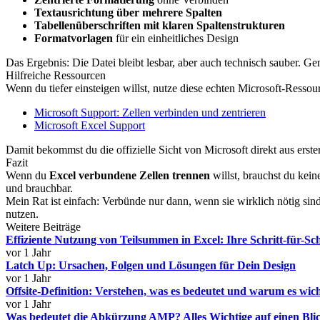
Textausrichtung über mehrere Spalten
Tabellenüberschriften mit klaren Spaltenstrukturen
Formatvorlagen
für ein einheitliches Design
Das Ergebnis: Die Datei bleibt lesbar, aber auch technisch sauber. Gen
Hilfreiche Ressourcen
Wenn du tiefer einsteigen willst, nutze diese echten Microsoft-Ressou
Microsoft Support: Zellen verbinden und zentrieren
Microsoft Excel Support
Damit bekommst du die offizielle Sicht von Microsoft direkt aus erst
Fazit
Wenn du
Excel verbundene Zellen trennen
willst, brauchst du kein
und brauchbar.
Mein Rat ist einfach: Verbünde nur dann, wenn sie wirklich nötig sind.
nutzen.
Weitere Beiträge
Effiziente Nutzung von Teilsummen in Excel: Ihre Schritt-für-Sch
vor 1 Jahr
Latch Up: Ursachen, Folgen und Lösungen für Dein Design
vor 1 Jahr
Offsite-Definition: Verstehen, was es bedeutet und warum es wicht
vor 1 Jahr
Was bedeutet die Abkürzung AMP? Alles Wichtige auf einen Bli