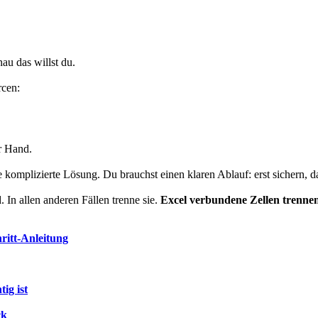
au das willst du.
rcen:
er Hand.
e komplizierte Lösung. Du brauchst einen klaren Ablauf: erst sichern, d
 In allen anderen Fällen trenne sie.
Excel verbundene Zellen trenne
ritt-Anleitung
ig ist
ck