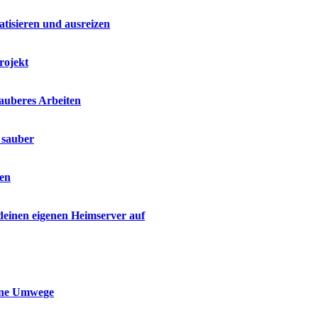
isieren und ausreizen
rojekt
sauberes Arbeiten
 sauber
den
 deinen eigenen Heimserver auf
ohne Umwege