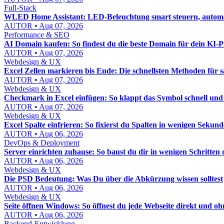
Full-Stack
WLED Home Assistant: LED-Beleuchtung smart steuern, automat
AUTOR • Aug 07, 2026
Performance & SEO
AI Domain kaufen: So findest du die beste Domain für dein KI-P
AUTOR • Aug 07, 2026
Webdesign & UX
Excel Zellen markieren bis Ende: Die schnellsten Methoden für 
AUTOR • Aug 07, 2026
Webdesign & UX
Checkmark in Excel einfügen: So klappt das Symbol schnell und
AUTOR • Aug 07, 2026
Webdesign & UX
Excel Spalte einfrieren: So fixierst du Spalten in wenigen Sekun
AUTOR • Aug 06, 2026
DevOps & Deployment
Server einrichten zuhause: So baust du dir in wenigen Schritten
AUTOR • Aug 06, 2026
Webdesign & UX
Die PSD Bedeutung: Was Du über die Abkürzung wissen solltest
AUTOR • Aug 06, 2026
Webdesign & UX
Seite öffnen Windows: So öffnest du jede Webseite direkt und 
AUTOR • Aug 06, 2026
Backend-Entwicklung