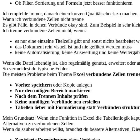
Ob Filter, Sortierung und Formeln jetzt besser funktionieren
Ich empfehle immer, danach einen kurzen Qualitätscheck zu machen. Z
Wann ich verbundene Zellen nicht trenne
Es gibt Fälle, in denen Verbünde okay sind. Zum Beispiel in sehr klei
Ich trenne verbundene Zellen nicht, wenn:
es nur eine einzelne Titelzeile gibt und sonst nichts bearbeitet w
das Dokument rein visuell ist und nie gefiltert werden muss
keine Automatisierung, keine Auswertung und keine Weitergabe
Wenn die Datei lebendig ist, also regelmäßig genutzt, erweitert oder an
So vermeidest du typische Fehler
Die meisten Probleme beim Thema
Excel verbundene Zellen trenn
Vorher speichern
oder Kopie anlegen
Nur den nötigen Bereich markieren
Nach dem Trennen Inhalte prüfen
Keine unnötigen Verbünde neu erstellen
Tabellen lieber mit Formatierung statt Verbünden struktur
Mein Grundsatz: Wenn eine Funktion in Excel die Tabellenlogik kaput
Alternativen zu verbundenen Zellen
Wenn du sauber arbeiten willst, brauchst du bessere Alternativen. Dies
Zentrierte Formatierung
ohne Verbinden