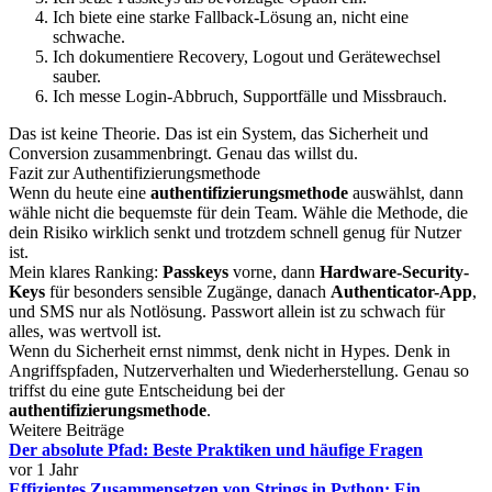
Ich biete eine starke Fallback-Lösung an, nicht eine
schwache.
Ich dokumentiere Recovery, Logout und Gerätewechsel
sauber.
Ich messe Login-Abbruch, Supportfälle und Missbrauch.
Das ist keine Theorie. Das ist ein System, das Sicherheit und
Conversion zusammenbringt. Genau das willst du.
Fazit zur Authentifizierungsmethode
Wenn du heute eine
authentifizierungsmethode
auswählst, dann
wähle nicht die bequemste für dein Team. Wähle die Methode, die
dein Risiko wirklich senkt und trotzdem schnell genug für Nutzer
ist.
Mein klares Ranking:
Passkeys
vorne, dann
Hardware-Security-
Keys
für besonders sensible Zugänge, danach
Authenticator-App
,
und SMS nur als Notlösung. Passwort allein ist zu schwach für
alles, was wertvoll ist.
Wenn du Sicherheit ernst nimmst, denk nicht in Hypes. Denk in
Angriffspfaden, Nutzerverhalten und Wiederherstellung. Genau so
triffst du eine gute Entscheidung bei der
authentifizierungsmethode
.
Weitere Beiträge
Der absolute Pfad: Beste Praktiken und häufige Fragen
vor 1 Jahr
Effizientes Zusammensetzen von Strings in Python: Ein