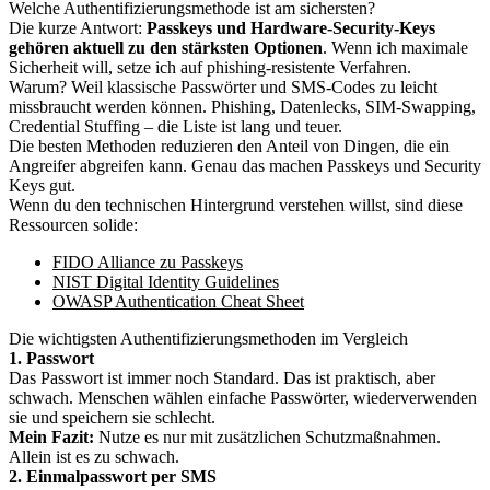
Welche Authentifizierungsmethode ist am sichersten?
Die kurze Antwort:
Passkeys und Hardware-Security-Keys
gehören aktuell zu den stärksten Optionen
. Wenn ich maximale
Sicherheit will, setze ich auf phishing-resistente Verfahren.
Warum? Weil klassische Passwörter und SMS-Codes zu leicht
missbraucht werden können. Phishing, Datenlecks, SIM-Swapping,
Credential Stuffing – die Liste ist lang und teuer.
Die besten Methoden reduzieren den Anteil von Dingen, die ein
Angreifer abgreifen kann. Genau das machen Passkeys und Security
Keys gut.
Wenn du den technischen Hintergrund verstehen willst, sind diese
Ressourcen solide:
FIDO Alliance zu Passkeys
NIST Digital Identity Guidelines
OWASP Authentication Cheat Sheet
Die wichtigsten Authentifizierungsmethoden im Vergleich
1. Passwort
Das Passwort ist immer noch Standard. Das ist praktisch, aber
schwach. Menschen wählen einfache Passwörter, wiederverwenden
sie und speichern sie schlecht.
Mein Fazit:
Nutze es nur mit zusätzlichen Schutzmaßnahmen.
Allein ist es zu schwach.
2. Einmalpasswort per SMS