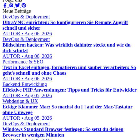
Neue Beiträge
DevOps & Deployment
UltraVNC einrichten: So konfigurieren Sie Remote-Zugriff
schnell und sicher
AUTOR • Aug 06, 2026
DevOps & Deployment
Bildschirm hacken: Was wirklich dahinter steckt und wie du
dich schützt
AUTOR • Aug 06, 2026
Performance & SEO
Text in Excel einfügen, formatieren und sauber verarbeiten: So
geht's schnell und ohne Chaos
AUTOR • Aug 06, 2026
Backend-Entwicklung
Effektive PHP Anwendungen: Tipps und Tricks für Entwickler
AUTOR • Aug 05, 2026
Webdesign & UX
Eckige Klammer Mac: So machst du [ ] auf der Mac-Tastatur
ohne Umwege
AUTOR • Aug 05, 2026
DevOps & Deployment
Windows Standard Browser festlegen: So setzt du deinen
Browser in wenigen Minuten