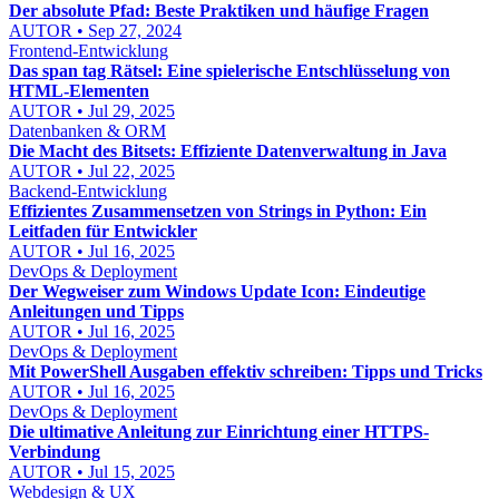
Der absolute Pfad: Beste Praktiken und häufige Fragen
AUTOR • Sep 27, 2024
Frontend-Entwicklung
Das span tag Rätsel: Eine spielerische Entschlüsselung von
HTML-Elementen
AUTOR • Jul 29, 2025
Datenbanken & ORM
Die Macht des Bitsets: Effiziente Datenverwaltung in Java
AUTOR • Jul 22, 2025
Backend-Entwicklung
Effizientes Zusammensetzen von Strings in Python: Ein
Leitfaden für Entwickler
AUTOR • Jul 16, 2025
DevOps & Deployment
Der Wegweiser zum Windows Update Icon: Eindeutige
Anleitungen und Tipps
AUTOR • Jul 16, 2025
DevOps & Deployment
Mit PowerShell Ausgaben effektiv schreiben: Tipps und Tricks
AUTOR • Jul 16, 2025
DevOps & Deployment
Die ultimative Anleitung zur Einrichtung einer HTTPS-
Verbindung
AUTOR • Jul 15, 2025
Webdesign & UX