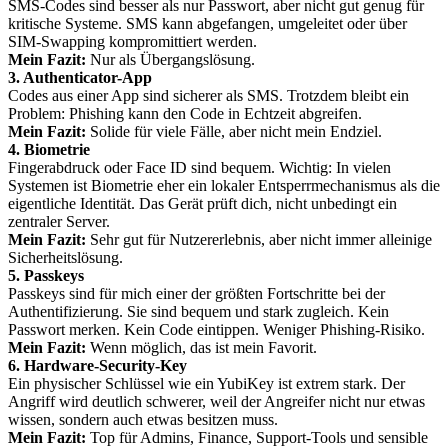
SMS-Codes sind besser als nur Passwort, aber nicht gut genug für
kritische Systeme. SMS kann abgefangen, umgeleitet oder über
SIM-Swapping kompromittiert werden.
Mein Fazit:
Nur als Übergangslösung.
3. Authenticator-App
Codes aus einer App sind sicherer als SMS. Trotzdem bleibt ein
Problem: Phishing kann den Code in Echtzeit abgreifen.
Mein Fazit:
Solide für viele Fälle, aber nicht mein Endziel.
4. Biometrie
Fingerabdruck oder Face ID sind bequem. Wichtig: In vielen
Systemen ist Biometrie eher ein lokaler Entsperrmechanismus als die
eigentliche Identität. Das Gerät prüft dich, nicht unbedingt ein
zentraler Server.
Mein Fazit:
Sehr gut für Nutzererlebnis, aber nicht immer alleinige
Sicherheitslösung.
5. Passkeys
Passkeys sind für mich einer der größten Fortschritte bei der
Authentifizierung. Sie sind bequem und stark zugleich. Kein
Passwort merken. Kein Code eintippen. Weniger Phishing-Risiko.
Mein Fazit:
Wenn möglich, das ist mein Favorit.
6. Hardware-Security-Key
Ein physischer Schlüssel wie ein YubiKey ist extrem stark. Der
Angriff wird deutlich schwerer, weil der Angreifer nicht nur etwas
wissen, sondern auch etwas besitzen muss.
Mein Fazit:
Top für Admins, Finance, Support-Tools und sensible