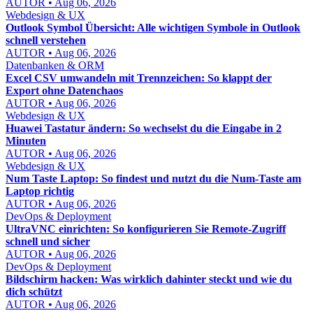
AUTOR • Aug 06, 2026
Webdesign & UX
Outlook Symbol Übersicht: Alle wichtigen Symbole in Outlook
schnell verstehen
AUTOR • Aug 06, 2026
Datenbanken & ORM
Excel CSV umwandeln mit Trennzeichen: So klappt der
Export ohne Datenchaos
AUTOR • Aug 06, 2026
Webdesign & UX
Huawei Tastatur ändern: So wechselst du die Eingabe in 2
Minuten
AUTOR • Aug 06, 2026
Webdesign & UX
Num Taste Laptop: So findest und nutzt du die Num-Taste am
Laptop richtig
AUTOR • Aug 06, 2026
DevOps & Deployment
UltraVNC einrichten: So konfigurieren Sie Remote-Zugriff
schnell und sicher
AUTOR • Aug 06, 2026
DevOps & Deployment
Bildschirm hacken: Was wirklich dahinter steckt und wie du
dich schützt
AUTOR • Aug 06, 2026