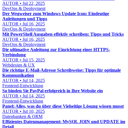
AUTOR • Jul 22, 2025
DevOps & Deployment
Der Wegweiser zum Windows Update Icon: Eindeutige
Anleitungen und Tipps
AUTOR • Jul 16, 2025
DevOps & Deployment
Mit PowerShell Ausgaben effektiv schreiben: Tipps und Tricks
AUTOR • Jul 16, 2025
DevOps & Deployment
Die ultimative Anleitung zur Einrichtung einer HTTPS-
Verbindung
AUTOR • Jul 15, 2025
Webdesign & UX
Die richtige E-Mail-Adresse Schreibweise: Tipps für optimale
Kommunikation
AUTOR • Jul 14, 2025
Frontend-Entwicklung
So binden Sie PayPal erfolgreich in Ihre Website ein
AUTOR • Jul 14, 2025
Frontend-Entwicklung
Panel: Alles, was du über diese Vielseitige Lösung wissen musst
AUTOR • Jul 10, 2025
Datenbanken & ORM
Effizientes Datenmanagement: MySQL JOIN und UPDATE im
Detail