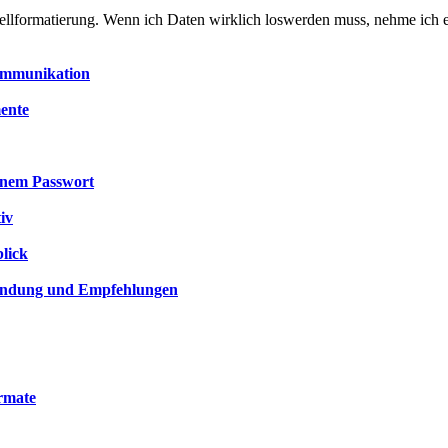
hnellformatierung. Wenn ich Daten wirklich loswerden muss, nehme ich 
Kommunikation
mente
einem Passwort
iv
blick
nwendung und Empfehlungen
rmate