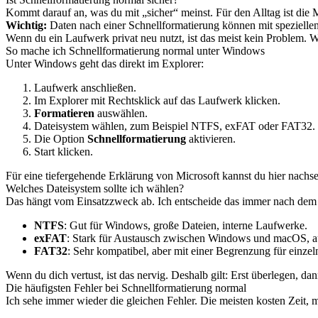
Kommt darauf an, was du mit „sicher“ meinst. Für den Alltag ist die 
Wichtig:
Daten nach einer Schnellformatierung können mit speziellen T
Wenn du ein Laufwerk privat neu nutzt, ist das meist kein Problem. 
So mache ich Schnellformatierung normal unter Windows
Unter Windows geht das direkt im Explorer:
Laufwerk anschließen.
Im Explorer mit Rechtsklick auf das Laufwerk klicken.
Formatieren
auswählen.
Dateisystem wählen, zum Beispiel NTFS, exFAT oder FAT32.
Die Option
Schnellformatierung
aktivieren.
Start klicken.
Für eine tiefergehende Erklärung von Microsoft kannst du hier nachs
Welches Dateisystem sollte ich wählen?
Das hängt vom Einsatzzweck ab. Ich entscheide das immer nach dem
NTFS
: Gut für Windows, große Dateien, interne Laufwerke.
exFAT
: Stark für Austausch zwischen Windows und macOS, au
FAT32
: Sehr kompatibel, aber mit einer Begrenzung für einzel
Wenn du dich vertust, ist das nervig. Deshalb gilt: Erst überlegen, da
Die häufigsten Fehler bei Schnellformatierung normal
Ich sehe immer wieder die gleichen Fehler. Die meisten kosten Zeit,