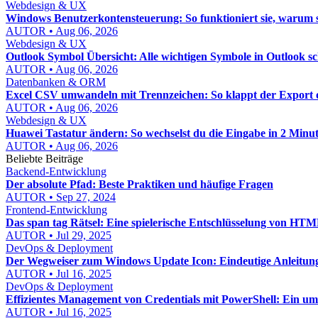
Webdesign & UX
Windows Benutzerkontensteuerung: So funktioniert sie, warum sie 
AUTOR • Aug 06, 2026
Webdesign & UX
Outlook Symbol Übersicht: Alle wichtigen Symbole in Outlook sc
AUTOR • Aug 06, 2026
Datenbanken & ORM
Excel CSV umwandeln mit Trennzeichen: So klappt der Export
AUTOR • Aug 06, 2026
Webdesign & UX
Huawei Tastatur ändern: So wechselst du die Eingabe in 2 Minu
AUTOR • Aug 06, 2026
Beliebte Beiträge
Backend-Entwicklung
Der absolute Pfad: Beste Praktiken und häufige Fragen
AUTOR • Sep 27, 2024
Frontend-Entwicklung
Das span tag Rätsel: Eine spielerische Entschlüsselung von HT
AUTOR • Jul 29, 2025
DevOps & Deployment
Der Wegweiser zum Windows Update Icon: Eindeutige Anleitun
AUTOR • Jul 16, 2025
DevOps & Deployment
Effizientes Management von Credentials mit PowerShell: Ein um
AUTOR • Jul 16, 2025