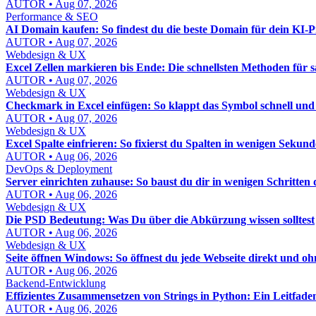
AUTOR • Aug 07, 2026
Performance & SEO
AI Domain kaufen: So findest du die beste Domain für dein KI-P
AUTOR • Aug 07, 2026
Webdesign & UX
Excel Zellen markieren bis Ende: Die schnellsten Methoden für 
AUTOR • Aug 07, 2026
Webdesign & UX
Checkmark in Excel einfügen: So klappt das Symbol schnell und
AUTOR • Aug 07, 2026
Webdesign & UX
Excel Spalte einfrieren: So fixierst du Spalten in wenigen Sekun
AUTOR • Aug 06, 2026
DevOps & Deployment
Server einrichten zuhause: So baust du dir in wenigen Schritten
AUTOR • Aug 06, 2026
Webdesign & UX
Die PSD Bedeutung: Was Du über die Abkürzung wissen solltest
AUTOR • Aug 06, 2026
Webdesign & UX
Seite öffnen Windows: So öffnest du jede Webseite direkt und 
AUTOR • Aug 06, 2026
Backend-Entwicklung
Effizientes Zusammensetzen von Strings in Python: Ein Leitfade
AUTOR • Aug 06, 2026