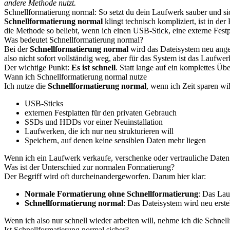
andere Methode nutzt.
Schnellformatierung normal: So setzt du dein Laufwerk sauber und si
Schnellformatierung normal
klingt technisch kompliziert, ist in de
die Methode so beliebt, wenn ich einen USB-Stick, eine externe Festpl
Was bedeutet Schnellformatierung normal?
Bei der
Schnellformatierung normal
wird das Dateisystem neu angel
also nicht sofort vollständig weg, aber für das System ist das Laufwerk
Der wichtige Punkt:
Es ist schnell
. Statt lange auf ein komplettes Ü
Wann ich Schnellformatierung normal nutze
Ich nutze die
Schnellformatierung normal
, wenn ich Zeit sparen wi
USB-Sticks
externen Festplatten für den privaten Gebrauch
SSDs und HDDs vor einer Neuinstallation
Laufwerken, die ich nur neu strukturieren will
Speichern, auf denen keine sensiblen Daten mehr liegen
Wenn ich ein Laufwerk verkaufe, verschenke oder vertrauliche Daten
Was ist der Unterschied zur normalen Formatierung?
Der Begriff wird oft durcheinandergeworfen. Darum hier klar:
Normale Formatierung ohne Schnellformatierung
: Das Lau
Schnellformatierung normal
: Das Dateisystem wird neu erste
Wenn ich also nur schnell wieder arbeiten will, nehme ich die Schnel
Ist Schnellformatierung normal sicher?