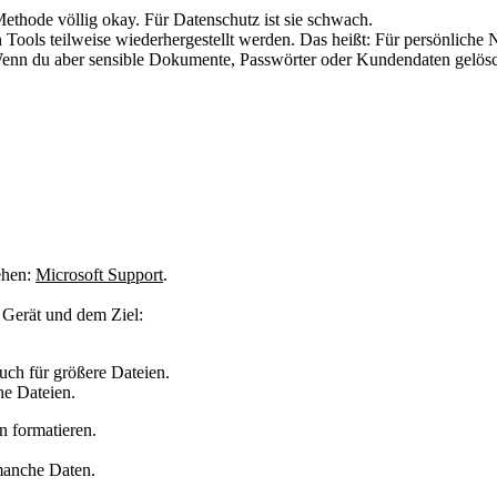
Methode völlig okay. Für Datenschutz ist sie schwach.
ools teilweise wiederhergestellt werden. Das heißt: Für persönliche Nut
Wenn du aber sensible Dokumente, Passwörter oder Kundendaten gelöscht 
ehen:
Microsoft Support
.
 Gerät und dem Ziel:
ch für größere Dateien.
ne Dateien.
nn formatieren.
 manche Daten.