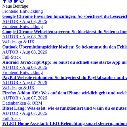
Neue Beiträge
Frontend-Entwicklung
Google Chrome Favoriten hinzufügen: So speicherst du Lesezeic
AUTOR • Aug 08, 2026
Frontend-Entwicklung
Google Chrome Webseiten sperren: So blockierst du Seiten schnel
AUTOR • Aug 08, 2026
Webdesign & UX
Outlook Übermittlungsfehler löschen: So bekommst du den Fehle
AUTOR • Aug 08, 2026
Full-Stack
Android JavaScript App: So baust du schnell eine starke App mi
AUTOR • Aug 08, 2026
Frontend-Entwicklung
PayPal Website einbinden: So integrierst du PayPal sauber und 
AUTOR • Aug 07, 2026
Webdesign & UX
Firefox Addon iOS: Was auf dem iPhone wirklich geht und welch
AUTOR • Aug 07, 2026
Datenbanken & ORM
Bitset Lang: Was es ist, wie es funktioniert und wann du es nutzen
AUTOR • Aug 07, 2026
Full-Stack
WLED Home Assistant: LED-Beleuchtung smart steuern, automat