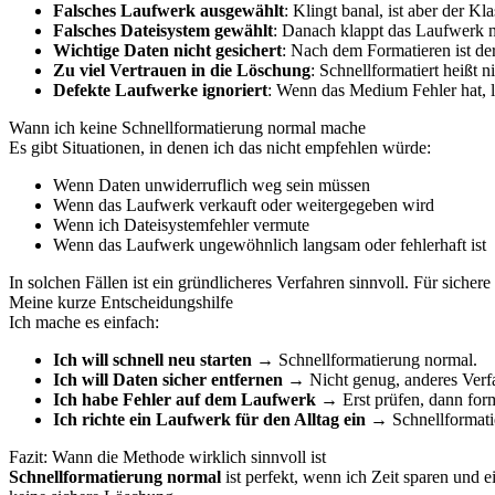
Falsches Laufwerk ausgewählt
: Klingt banal, ist aber der Kla
Falsches Dateisystem gewählt
: Danach klappt das Laufwerk n
Wichtige Daten nicht gesichert
: Nach dem Formatieren ist de
Zu viel Vertrauen in die Löschung
: Schnellformatiert heißt n
Defekte Laufwerke ignoriert
: Wenn das Medium Fehler hat, l
Wann ich keine Schnellformatierung normal mache
Es gibt Situationen, in denen ich das nicht empfehlen würde:
Wenn Daten unwiderruflich weg sein müssen
Wenn das Laufwerk verkauft oder weitergegeben wird
Wenn ich Dateisystemfehler vermute
Wenn das Laufwerk ungewöhnlich langsam oder fehlerhaft ist
In solchen Fällen ist ein gründlicheres Verfahren sinnvoll. Für siche
Meine kurze Entscheidungshilfe
Ich mache es einfach:
Ich will schnell neu starten
→ Schnellformatierung normal.
Ich will Daten sicher entfernen
→ Nicht genug, anderes Verfa
Ich habe Fehler auf dem Laufwerk
→ Erst prüfen, dann form
Ich richte ein Laufwerk für den Alltag ein
→ Schnellformatie
Fazit: Wann die Methode wirklich sinnvoll ist
Schnellformatierung normal
ist perfekt, wenn ich Zeit sparen und ei