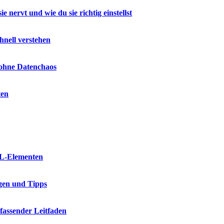
nervt und wie du sie richtig einstellst
hnell verstehen
 ohne Datenchaos
ten
ML-Elementen
gen und Tipps
fassender Leitfaden