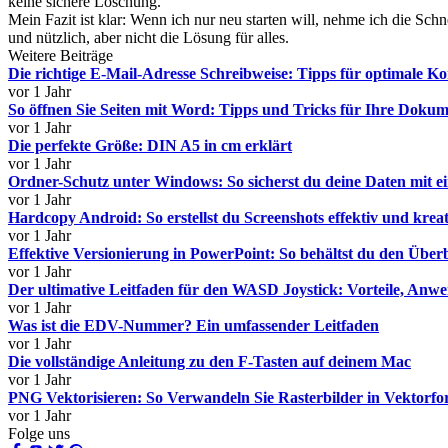
keine sichere Löschung.
Mein Fazit ist klar: Wenn ich nur neu starten will, nehme ich die Sc
und nützlich, aber nicht die Lösung für alles.
Weitere Beiträge
Die richtige E-Mail-Adresse Schreibweise: Tipps für optimale 
vor 1 Jahr
So öffnen Sie Seiten mit Word: Tipps und Tricks für Ihre Doku
vor 1 Jahr
Die perfekte Größe: DIN A5 in cm erklärt
vor 1 Jahr
Ordner-Schutz unter Windows: So sicherst du deine Daten mit 
vor 1 Jahr
Hardcopy Android: So erstellst du Screenshots effektiv und kreat
vor 1 Jahr
Effektive Versionierung in PowerPoint: So behältst du den Über
vor 1 Jahr
Der ultimative Leitfaden für den WASD Joystick: Vorteile, A
vor 1 Jahr
Was ist die EDV-Nummer? Ein umfassender Leitfaden
vor 1 Jahr
Die vollständige Anleitung zu den F-Tasten auf deinem Mac
vor 1 Jahr
PNG Vektorisieren: So Verwandeln Sie Rasterbilder in Vektorfo
vor 1 Jahr
Folge uns