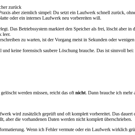
cher zurück
r Praxis aber ziemlich simpel: Du setzt ein Laufwerk schnell zurück, o
atte oder ein internes Laufwerk neu vorbereiten will.
egt. Das Betriebssystem markiert den Speicher als frei, löscht aber in
 leer.
berschreiben zu warten, ist der Vorgang meist in Sekunden oder wenigen
ll und keine forensisch saubere Löschung brauche. Das ist sinnvoll bei:
 gelöscht werden müssen, reicht das oft
nicht
. Dann brauche ich mehr a
fwerk wird zusätzlich geprüft und oft komplett vorbereitet. Das dauert d
llt, aber die vorhandenen Daten werden nicht komplett überschrieben.
lformatierung. Wenn ich Fehler vermute oder ein Laufwerk wirklich grü