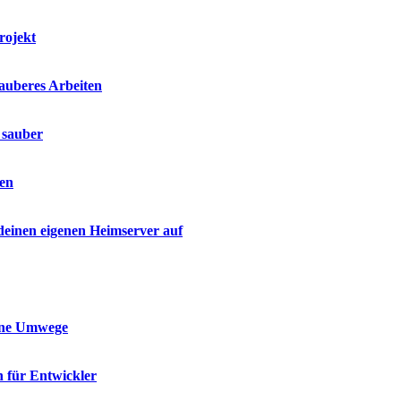
rojekt
sauberes Arbeiten
 sauber
den
 deinen eigenen Heimserver auf
ohne Umwege
n für Entwickler