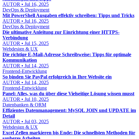
AUTOR • Jul 16, 2025
DevOps & Deployment
Mit PowerShell Ausgaben effektiv schreiben: Tipps und Tricks
AUTOR • Jul 16, 2025
DevOps & Deployment
Die ultimative Anleitung zur Einrichtung einer HTTPS-
Verbindung
AUTOR • Jul 15, 2025
Webdesign & UX
Die richtige E-Mail-Adresse Schreibweise: Tipps für optimale
Kommunikation
AUTOR • Jul 14, 2025
Frontend-Entwicklung
So binden Sie PayPal erfolgreich in Ihre Website ein
AUTOR • Jul 14, 2025
Frontend-Entwicklung
Panel: Alles, was du über diese Vielseitige Lösung wissen musst
AUTOR • Jul 10, 2025
Datenbanken & ORM
Effizientes Datenmanagement: MySQL JOIN und UPDATE im
Detail
AUTOR • Jul 03, 2025
Webdesign & UX
Excel Zellen markieren bis Ende: Die schnellsten Methoden für
sauberes Arbeiten