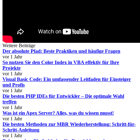
Weitere Beiträge
Der absolute Pfad: Beste Praktiken und häufige Fragen
vor 1 Jahr
So nutzen Sie den Color Index in VBA effektiv für Ihre
Projekte
vor 1 Jahr
Visual Basic Code: Ein umfassender Leitfaden für Einsteiger
und Profis
vor 1 Jahr
Die besten PHP IDEs für Entwickler – Die optimale Wahl
treffen
vor 1 Jahr
Was ist ein Apex Server? Alles, was du wissen musst!
vor 1 Jahr
Die besten Methoden zur MBR Wiederherstellung: Schritt-für-
Schritt-Anleitung
vor 1 Jahr