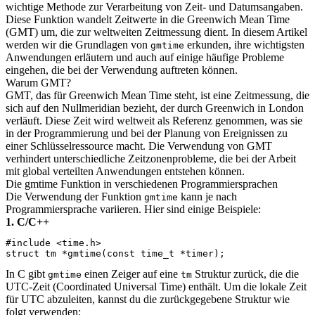
wichtige Methode zur Verarbeitung von Zeit- und Datumsangaben.
Diese Funktion wandelt Zeitwerte in die Greenwich Mean Time
(GMT) um, die zur weltweiten Zeitmessung dient. In diesem Artikel
werden wir die Grundlagen von
erkunden, ihre wichtigsten
gmtime
Anwendungen erläutern und auch auf einige häufige Probleme
eingehen, die bei der Verwendung auftreten können.
Warum GMT?
GMT, das für Greenwich Mean Time steht, ist eine Zeitmessung, die
sich auf den Nullmeridian bezieht, der durch Greenwich in London
verläuft. Diese Zeit wird weltweit als Referenz genommen, was sie
in der Programmierung und bei der Planung von Ereignissen zu
einer Schlüsselressource macht. Die Verwendung von GMT
verhindert unterschiedliche Zeitzonenprobleme, die bei der Arbeit
mit global verteilten Anwendungen entstehen können.
Die gmtime Funktion in verschiedenen Programmiersprachen
Die Verwendung der Funktion
kann je nach
gmtime
Programmiersprache variieren. Hier sind einige Beispiele:
1. C/C++
#include <time.h>

In C gibt
einen Zeiger auf eine
Struktur zurück, die die
gmtime
tm
UTC-Zeit (Coordinated Universal Time) enthält. Um die lokale Zeit
für UTC abzuleiten, kannst du die zurückgegebene Struktur wie
folgt verwenden: