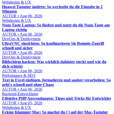
Webdesign & UX
Huawei Tastatur ändern: So wechselst du die Eingabe in 2
Minuten
AUTOR • Aug 06, 2026
Webdesign & UX
Num Taste Laptop: So findest und nutzt du die Num-Taste am
Laptop richtig
AUTOR • Aug 06, 2026
DevOps & Deployment
UltraVNC einrichten: So konfigurieren Sie Remote-Zugriff
schnell und sicher
AUTOR • Aug 06, 2026
DevOps & Deployment
Bildschirm hacken: Was wirklich dahinter steckt und wie du
dich schützt
AUTOR • Aug 06, 2026
Performance & SEO
Text in Excel einfügen, formatieren und sauber verarbeiten: So
geht's schnell und ohne Chaos
AUTOR • Aug 06, 2026
Backend-Entwicklung
Effektive PHP Anwendungen: Tipps und Tricks für Entwickler
AUTOR • Aug 05, 2026
Webdesign & UX
Eckige Klammer Mac: So machst du [ ] auf der Mac-Tastatur