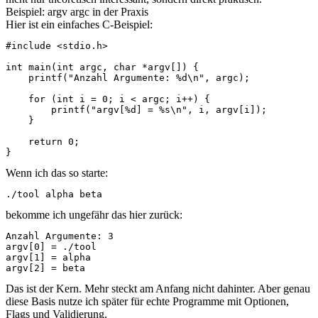
Beispiel: argv argc in der Praxis
Hier ist ein einfaches C-Beispiel:
#include <stdio.h>

int main(int argc, char *argv[]) {

    printf("Anzahl Argumente: %d\n", argc);

    for (int i = 0; i < argc; i++) {

        printf("argv[%d] = %s\n", i, argv[i]);

    }

    return 0;

}
Wenn ich das so starte:
./tool alpha beta
bekomme ich ungefähr das hier zurück:
Anzahl Argumente: 3

argv[0] = ./tool

argv[1] = alpha

argv[2] = beta
Das ist der Kern. Mehr steckt am Anfang nicht dahinter. Aber genau
diese Basis nutze ich später für echte Programme mit Optionen,
Flags und Validierung.