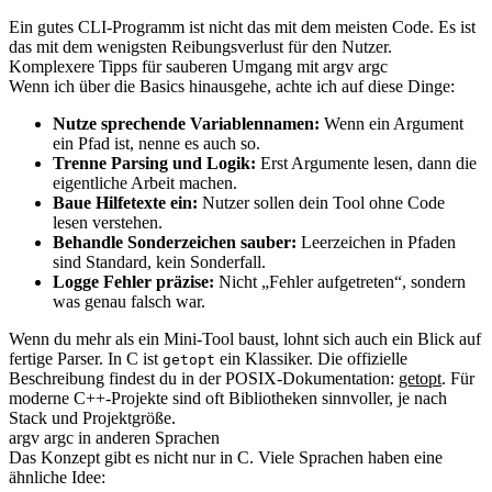
Ein gutes CLI-Programm ist nicht das mit dem meisten Code. Es ist
das mit dem wenigsten Reibungsverlust für den Nutzer.
Komplexere Tipps für sauberen Umgang mit argv argc
Wenn ich über die Basics hinausgehe, achte ich auf diese Dinge:
Nutze sprechende Variablennamen:
Wenn ein Argument
ein Pfad ist, nenne es auch so.
Trenne Parsing und Logik:
Erst Argumente lesen, dann die
eigentliche Arbeit machen.
Baue Hilfetexte ein:
Nutzer sollen dein Tool ohne Code
lesen verstehen.
Behandle Sonderzeichen sauber:
Leerzeichen in Pfaden
sind Standard, kein Sonderfall.
Logge Fehler präzise:
Nicht „Fehler aufgetreten“, sondern
was genau falsch war.
Wenn du mehr als ein Mini-Tool baust, lohnt sich auch ein Blick auf
fertige Parser. In C ist
ein Klassiker. Die offizielle
getopt
Beschreibung findest du in der POSIX-Dokumentation:
getopt
. Für
moderne C++-Projekte sind oft Bibliotheken sinnvoller, je nach
Stack und Projektgröße.
argv argc in anderen Sprachen
Das Konzept gibt es nicht nur in C. Viele Sprachen haben eine
ähnliche Idee: