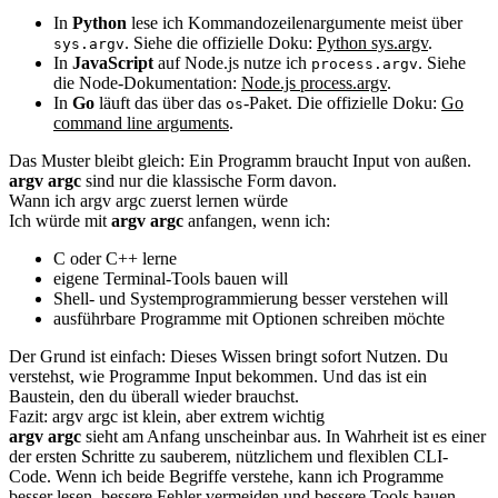
In
Python
lese ich Kommandozeilenargumente meist über
. Siehe die offizielle Doku:
Python sys.argv
.
sys.argv
In
JavaScript
auf Node.js nutze ich
. Siehe
process.argv
die Node-Dokumentation:
Node.js process.argv
.
In
Go
läuft das über das
-Paket. Die offizielle Doku:
Go
os
command line arguments
.
Das Muster bleibt gleich: Ein Programm braucht Input von außen.
argv argc
sind nur die klassische Form davon.
Wann ich argv argc zuerst lernen würde
Ich würde mit
argv argc
anfangen, wenn ich:
C oder C++ lerne
eigene Terminal-Tools bauen will
Shell- und Systemprogrammierung besser verstehen will
ausführbare Programme mit Optionen schreiben möchte
Der Grund ist einfach: Dieses Wissen bringt sofort Nutzen. Du
verstehst, wie Programme Input bekommen. Und das ist ein
Baustein, den du überall wieder brauchst.
Fazit: argv argc ist klein, aber extrem wichtig
argv argc
sieht am Anfang unscheinbar aus. In Wahrheit ist es einer
der ersten Schritte zu sauberem, nützlichem und flexiblen CLI-
Code. Wenn ich beide Begriffe verstehe, kann ich Programme
besser lesen, bessere Fehler vermeiden und bessere Tools bauen.