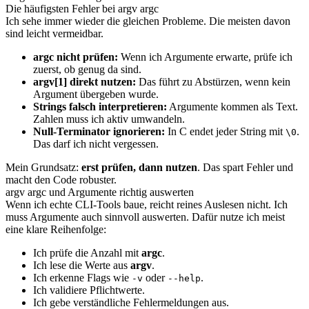
Die häufigsten Fehler bei argv argc
Ich sehe immer wieder die gleichen Probleme. Die meisten davon
sind leicht vermeidbar.
argc nicht prüfen:
Wenn ich Argumente erwarte, prüfe ich
zuerst, ob genug da sind.
argv[1] direkt nutzen:
Das führt zu Abstürzen, wenn kein
Argument übergeben wurde.
Strings falsch interpretieren:
Argumente kommen als Text.
Zahlen muss ich aktiv umwandeln.
Null-Terminator ignorieren:
In C endet jeder String mit
.
\0
Das darf ich nicht vergessen.
Mein Grundsatz:
erst prüfen, dann nutzen
. Das spart Fehler und
macht den Code robuster.
argv argc und Argumente richtig auswerten
Wenn ich echte CLI-Tools baue, reicht reines Auslesen nicht. Ich
muss Argumente auch sinnvoll auswerten. Dafür nutze ich meist
eine klare Reihenfolge:
Ich prüfe die Anzahl mit
argc
.
Ich lese die Werte aus
argv
.
Ich erkenne Flags wie
oder
.
-v
--help
Ich validiere Pflichtwerte.
Ich gebe verständliche Fehlermeldungen aus.