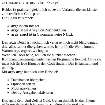
int main(int argc, char **argv)
Beides ist praktisch gleich. Ich nutze die Variante, die am klarsten
zum restlichen Code passt.
Die Logik ist simpel:
argc
ist ein Integer.
argv
ist ein Array von Zeichenketten.
argv[argc]
ist in C normalerweise
NULL
.
Das letzte Detail ist wichtig. Ich verlasse mich nicht blind darauf,
dass alles sauber übergeben wurde. Ich prüfe die Werte immer.
Warum argv argc so wichtig ist
Wenn ich Tools baue, will ich sie nutzbar machen.
Kommandozeilenargumente machen Programme flexibel. Ohne sie
muss ich für jede Eingabe den Code ändern. Das ist langsam und
unnötig.
Mit
argv argc
kann ich zum Beispiel:
Dateinamen übergeben
Optionen setzen
Modi auswählen
Debug-Ausgaben aktivieren
Das spart Zeit. Und Zeit ist Geld. Genau deshalb ist das Thema
nicht nur theoretisch interessant, sondern direkt praktisch.