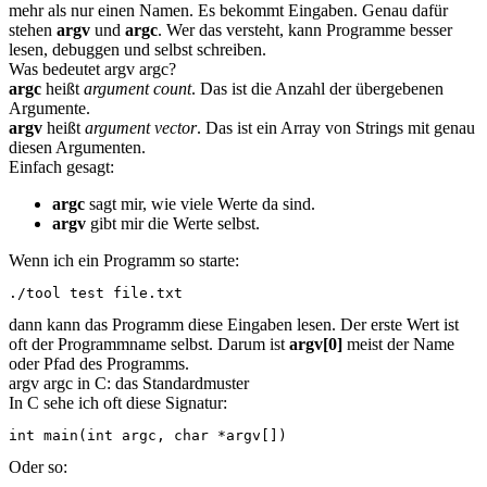
mehr als nur einen Namen. Es bekommt Eingaben. Genau dafür
stehen
argv
und
argc
. Wer das versteht, kann Programme besser
lesen, debuggen und selbst schreiben.
Was bedeutet argv argc?
argc
heißt
argument count
. Das ist die Anzahl der übergebenen
Argumente.
argv
heißt
argument vector
. Das ist ein Array von Strings mit genau
diesen Argumenten.
Einfach gesagt:
argc
sagt mir, wie viele Werte da sind.
argv
gibt mir die Werte selbst.
Wenn ich ein Programm so starte:
./tool test file.txt
dann kann das Programm diese Eingaben lesen. Der erste Wert ist
oft der Programmname selbst. Darum ist
argv[0]
meist der Name
oder Pfad des Programms.
argv argc in C: das Standardmuster
In C sehe ich oft diese Signatur:
int main(int argc, char *argv[])
Oder so: