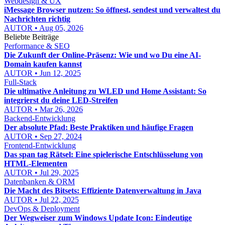
Webdesign & UX
iMessage Browser nutzen: So öffnest, sendest und verwaltest du
Nachrichten richtig
AUTOR • Aug 05, 2026
Beliebte Beiträge
Performance & SEO
Die Zukunft der Online-Präsenz: Wie und wo Du eine AI-
Domain kaufen kannst
AUTOR • Jun 12, 2025
Full-Stack
Die ultimative Anleitung zu WLED und Home Assistant: So
integrierst du deine LED-Streifen
AUTOR • Mar 26, 2026
Backend-Entwicklung
Der absolute Pfad: Beste Praktiken und häufige Fragen
AUTOR • Sep 27, 2024
Frontend-Entwicklung
Das span tag Rätsel: Eine spielerische Entschlüsselung von
HTML-Elementen
AUTOR • Jul 29, 2025
Datenbanken & ORM
Die Macht des Bitsets: Effiziente Datenverwaltung in Java
AUTOR • Jul 22, 2025
DevOps & Deployment
Der Wegweiser zum Windows Update Icon: Eindeutige