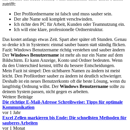
zutrifft:
Der Profilordnername ist falsch und muss sauber sein.
Der alte Name soll komplett verschwinden.
Ich richte den PC für Arbeit, Kunden oder Teamnutzung ein.
Ich will eine klare, professionelle Ordnerstruktur.
Das kostet anfangs etwas Zeit. Spart aber später oft Stunden. Genau
so denke ich in Systemen: einmal sauber bauen statt ständig flicken.
Fazit: Windows Benutzername richtig verstehen und sauber ändern
Der
Windows Benutzername
ist mehr als nur ein Name auf dem
Bildschirm. Er kann Anzeige, Konto und Ordner bedeuten. Wenn
du den Unterschied kennst, triffst du bessere Entscheidungen.
Mein Fazit ist simpel: Den sichtbaren Namen zu ändern ist meist
leicht. Den Profilordner sauber zu ändern ist deutlich schwieriger.
Deshalb ist ein neues Benutzerkonto oft die beste Lösung, wenn du
langfristig Ordnung willst. Der
Windows Benutzername
sollte zu
deinem System passen, nicht gegen es arbeiten.
Weitere Beiträge
Die richtige E-Mail-Adresse Schreibweise: Tipps für optimale
Kommunikation
vor 1 Jahr
Excel Zellen markieren bis Ende: Die schnellsten Methoden für
sauberes Arbeiten
vor 1 Monat