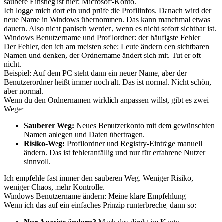
saubere Einstieg ist hier:
Microsoft-Konto
.
Ich logge mich dort ein und prüfe die Profilinfos. Danach wird der
neue Name in Windows übernommen. Das kann manchmal etwas
dauern. Also nicht panisch werden, wenn es nicht sofort sichtbar ist.
Windows Benutzername und Profilordner: der häufigste Fehler
Der Fehler, den ich am meisten sehe: Leute ändern den sichtbaren
Namen und denken, der Ordnername ändert sich mit. Tut er oft
nicht.
Beispiel: Auf dem PC steht dann ein neuer Name, aber der
Benutzerordner heißt immer noch alt. Das ist normal. Nicht schön,
aber normal.
Wenn du den Ordnernamen wirklich anpassen willst, gibt es zwei
Wege:
Sauberer Weg:
Neues Benutzerkonto mit dem gewünschten
Namen anlegen und Daten übertragen.
Risiko-Weg:
Profilordner und Registry-Einträge manuell
ändern. Das ist fehleranfällig und nur für erfahrene Nutzer
sinnvoll.
Ich empfehle fast immer den sauberen Weg. Weniger Risiko,
weniger Chaos, mehr Kontrolle.
Windows Benutzername ändern: Meine klare Empfehlung
Wenn ich das auf ein einfaches Prinzip runterbreche, dann so:
Nur Anzeige ändern?
Mach das direkt im Konto.