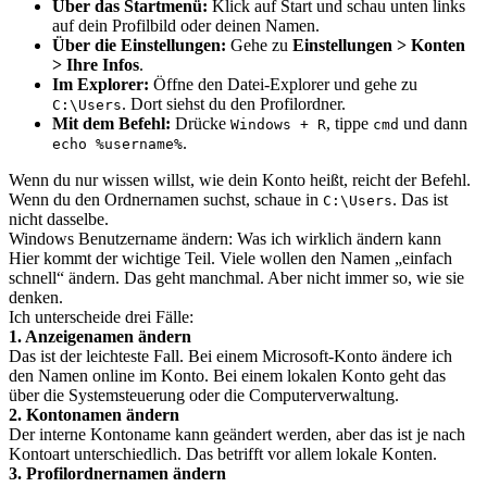
Über das Startmenü:
Klick auf Start und schau unten links
auf dein Profilbild oder deinen Namen.
Über die Einstellungen:
Gehe zu
Einstellungen > Konten
> Ihre Infos
.
Im Explorer:
Öffne den Datei-Explorer und gehe zu
. Dort siehst du den Profilordner.
C:\Users
Mit dem Befehl:
Drücke
, tippe
und dann
Windows + R
cmd
.
echo %username%
Wenn du nur wissen willst, wie dein Konto heißt, reicht der Befehl.
Wenn du den Ordnernamen suchst, schaue in
. Das ist
C:\Users
nicht dasselbe.
Windows Benutzername ändern: Was ich wirklich ändern kann
Hier kommt der wichtige Teil. Viele wollen den Namen „einfach
schnell“ ändern. Das geht manchmal. Aber nicht immer so, wie sie
denken.
Ich unterscheide drei Fälle:
1. Anzeigenamen ändern
Das ist der leichteste Fall. Bei einem Microsoft-Konto ändere ich
den Namen online im Konto. Bei einem lokalen Konto geht das
über die Systemsteuerung oder die Computerverwaltung.
2. Kontonamen ändern
Der interne Kontoname kann geändert werden, aber das ist je nach
Kontoart unterschiedlich. Das betrifft vor allem lokale Konten.
3. Profilordnernamen ändern