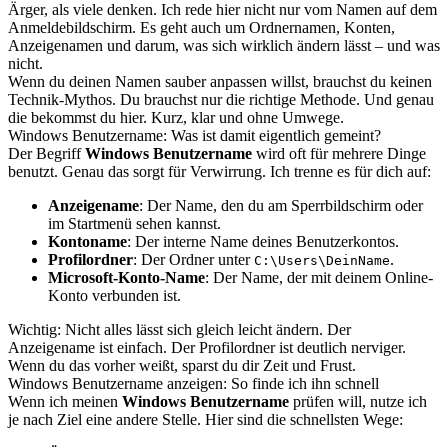
Ärger, als viele denken. Ich rede hier nicht nur vom Namen auf dem
Anmeldebildschirm. Es geht auch um Ordnernamen, Konten,
Anzeigenamen und darum, was sich wirklich ändern lässt – und was
nicht.
Wenn du deinen Namen sauber anpassen willst, brauchst du keinen
Technik-Mythos. Du brauchst nur die richtige Methode. Und genau
die bekommst du hier. Kurz, klar und ohne Umwege.
Windows Benutzername: Was ist damit eigentlich gemeint?
Der Begriff
Windows Benutzername
wird oft für mehrere Dinge
benutzt. Genau das sorgt für Verwirrung. Ich trenne es für dich auf:
Anzeigename
: Der Name, den du am Sperrbildschirm oder
im Startmenü sehen kannst.
Kontoname
: Der interne Name deines Benutzerkontos.
Profilordner
: Der Ordner unter
.
C:\Users\DeinName
Microsoft-Konto-Name
: Der Name, der mit deinem Online-
Konto verbunden ist.
Wichtig: Nicht alles lässt sich gleich leicht ändern. Der
Anzeigename ist einfach. Der Profilordner ist deutlich nerviger.
Wenn du das vorher weißt, sparst du dir Zeit und Frust.
Windows Benutzername anzeigen: So finde ich ihn schnell
Wenn ich meinen
Windows Benutzername
prüfen will, nutze ich
je nach Ziel eine andere Stelle. Hier sind die schnellsten Wege: