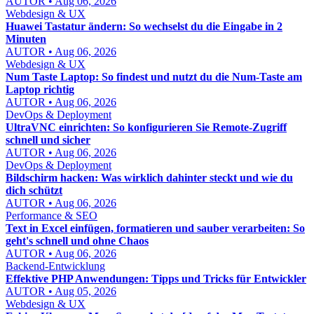
AUTOR • Aug 06, 2026
Webdesign & UX
Huawei Tastatur ändern: So wechselst du die Eingabe in 2
Minuten
AUTOR • Aug 06, 2026
Webdesign & UX
Num Taste Laptop: So findest und nutzt du die Num-Taste am
Laptop richtig
AUTOR • Aug 06, 2026
DevOps & Deployment
UltraVNC einrichten: So konfigurieren Sie Remote-Zugriff
schnell und sicher
AUTOR • Aug 06, 2026
DevOps & Deployment
Bildschirm hacken: Was wirklich dahinter steckt und wie du
dich schützt
AUTOR • Aug 06, 2026
Performance & SEO
Text in Excel einfügen, formatieren und sauber verarbeiten: So
geht's schnell und ohne Chaos
AUTOR • Aug 06, 2026
Backend-Entwicklung
Effektive PHP Anwendungen: Tipps und Tricks für Entwickler
AUTOR • Aug 05, 2026
Webdesign & UX