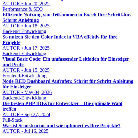
AUTOR • Jun 20, 2025
Performance & SEO
Effiziente Nutzung von Teilsummen in Excel: Ihre Schritt-für-
Schritt-Anleitung
AUTOR • Jun 18, 2025
Backend-Entwicklung
So nutzen Sie den Color Index in VBA effektiv für Ihre
Projekte
AUTOR • Jun 17, 2025
Backend-Entwicklung
Visual Basic Code: Ein umfassender Leitfaden für Einsteiger
und Profis
AUTOR • Jun 15, 2025
Frontend-Entwicklung
Node-RED Dashboard Aufrufen: Schritt-für-Schritt-Anleitung
für Einsteiger
AUTOR • May 04, 2026
Backend-Entwicklung
Die besten PHP IDEs für Entwickler – Die optimale Wahl
treffen
AUTOR • Sep 27, 2024
Full-Stack
Was ist Sconstructor und wie optimiert es Ihre Projekte?
AUTOR • Jul 16, 2025