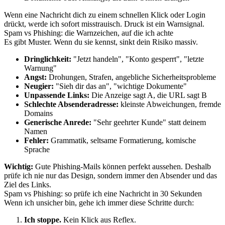
Wenn eine Nachricht dich zu einem schnellen Klick oder Login
drückt, werde ich sofort misstrauisch. Druck ist ein Warnsignal.
Spam vs Phishing: die Warnzeichen, auf die ich achte
Es gibt Muster. Wenn du sie kennst, sinkt dein Risiko massiv.
Dringlichkeit:
"Jetzt handeln", "Konto gesperrt", "letzte
Warnung"
Angst:
Drohungen, Strafen, angebliche Sicherheitsprobleme
Neugier:
"Sieh dir das an", "wichtige Dokumente"
Unpassende Links:
Die Anzeige sagt A, die URL sagt B
Schlechte Absenderadresse:
kleinste Abweichungen, fremde
Domains
Generische Anrede:
"Sehr geehrter Kunde" statt deinem
Namen
Fehler:
Grammatik, seltsame Formatierung, komische
Sprache
Wichtig:
Gute Phishing-Mails können perfekt aussehen. Deshalb
prüfe ich nie nur das Design, sondern immer den Absender und das
Ziel des Links.
Spam vs Phishing: so prüfe ich eine Nachricht in 30 Sekunden
Wenn ich unsicher bin, gehe ich immer diese Schritte durch:
Ich stoppe.
Kein Klick aus Reflex.