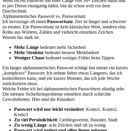
Wenn du ein Passwort mit einer Länge von 16+ Zeichen baust und
es pro Dienst einzigartig hältst, bist du schon weit vor dem
Durchschnitt.
Alphanumerisches Passwort vs. Passwortsatz
Ich bevorzuge oft einen
Passwortsatz
. Der ist länger und schwerer
zu erraten. Ein Passwortsatz ist kein klassisches Wort, sondern eine
Reihe aus Wörtern, Zahlen und vielleicht einzelnen Zeichen.
Warum das stark ist:
Mehr Länge
bedeutet mehr Sicherheit
Mehr Struktur
bedeutet bessere Merkbarkeit
Weniger Chaos
bedeutet weniger Fehler beim Tippen
Ein langes alphanumerisches Passwort schlägt fast immer ein kurzes
„komplexes“ Passwort. Ich nehme lieber etwas Längeres, das ich
kontrollieren kann, statt ein kurzes Monster, das ich jede Woche
zurücksetzen muss.
Welche Fehler ich bei alphanumerischen Passwörtern ständig sehe
Die meisten Sicherheitsprobleme entstehen durch schlechte
Gewohnheiten. Hier sind die Klassiker:
Passwort wird nur leicht verändert
: Konto1, Konto2,
Konto3
Zu viel Persönlichkeit
: Lieblingsverein, Haustier, Stadt
Zu wenig Länge
: acht Zeichen sind oft zu wenig
Passwort wird notiert und offen liegen gelassen