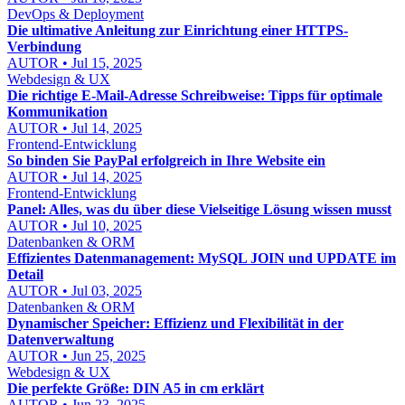
DevOps & Deployment
Die ultimative Anleitung zur Einrichtung einer HTTPS-
Verbindung
AUTOR • Jul 15, 2025
Webdesign & UX
Die richtige E-Mail-Adresse Schreibweise: Tipps für optimale
Kommunikation
AUTOR • Jul 14, 2025
Frontend-Entwicklung
So binden Sie PayPal erfolgreich in Ihre Website ein
AUTOR • Jul 14, 2025
Frontend-Entwicklung
Panel: Alles, was du über diese Vielseitige Lösung wissen musst
AUTOR • Jul 10, 2025
Datenbanken & ORM
Effizientes Datenmanagement: MySQL JOIN und UPDATE im
Detail
AUTOR • Jul 03, 2025
Datenbanken & ORM
Dynamischer Speicher: Effizienz und Flexibilität in der
Datenverwaltung
AUTOR • Jun 25, 2025
Webdesign & UX
Die perfekte Größe: DIN A5 in cm erklärt
AUTOR • Jun 23, 2025