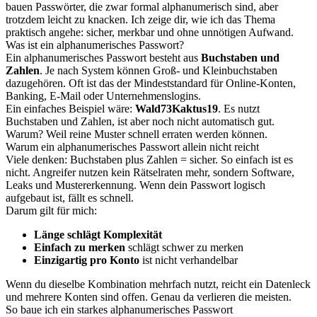
bauen Passwörter, die zwar formal alphanumerisch sind, aber
trotzdem leicht zu knacken. Ich zeige dir, wie ich das Thema
praktisch angehe: sicher, merkbar und ohne unnötigen Aufwand.
Was ist ein alphanumerisches Passwort?
Ein alphanumerisches Passwort besteht aus
Buchstaben und
Zahlen
. Je nach System können Groß- und Kleinbuchstaben
dazugehören. Oft ist das der Mindeststandard für Online-Konten,
Banking, E-Mail oder Unternehmenslogins.
Ein einfaches Beispiel wäre:
Wald73Kaktus19
. Es nutzt
Buchstaben und Zahlen, ist aber noch nicht automatisch gut.
Warum? Weil reine Muster schnell erraten werden können.
Warum ein alphanumerisches Passwort allein nicht reicht
Viele denken: Buchstaben plus Zahlen = sicher. So einfach ist es
nicht. Angreifer nutzen kein Rätselraten mehr, sondern Software,
Leaks und Mustererkennung. Wenn dein Passwort logisch
aufgebaut ist, fällt es schnell.
Darum gilt für mich:
Länge schlägt Komplexität
Einfach zu merken
schlägt schwer zu merken
Einzigartig pro Konto
ist nicht verhandelbar
Wenn du dieselbe Kombination mehrfach nutzt, reicht ein Datenleck
und mehrere Konten sind offen. Genau da verlieren die meisten.
So baue ich ein starkes alphanumerisches Passwort