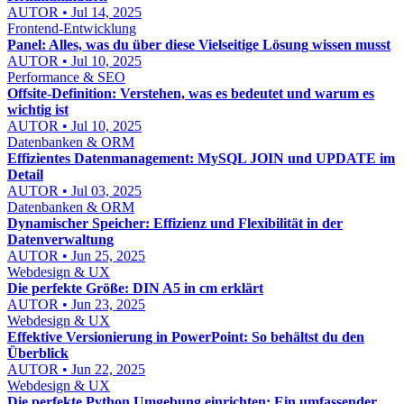
AUTOR • Jul 14, 2025
Frontend-Entwicklung
Panel: Alles, was du über diese Vielseitige Lösung wissen musst
AUTOR • Jul 10, 2025
Performance & SEO
Offsite-Definition: Verstehen, was es bedeutet und warum es
wichtig ist
AUTOR • Jul 10, 2025
Datenbanken & ORM
Effizientes Datenmanagement: MySQL JOIN und UPDATE im
Detail
AUTOR • Jul 03, 2025
Datenbanken & ORM
Dynamischer Speicher: Effizienz und Flexibilität in der
Datenverwaltung
AUTOR • Jun 25, 2025
Webdesign & UX
Die perfekte Größe: DIN A5 in cm erklärt
AUTOR • Jun 23, 2025
Webdesign & UX
Effektive Versionierung in PowerPoint: So behältst du den
Überblick
AUTOR • Jun 22, 2025
Webdesign & UX
Die perfekte Python Umgebung einrichten: Ein umfassender