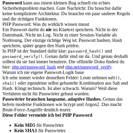
Password
kann aus einem kleinen Bug schnell ein echtes
Sicherheitsproblem machen. Gute Nachricht: Du brauchst dafür
keine komplizierte Architektur. Du brauchst ein paar saubere Regeln
und die richtigen Funktionen.
PHP Password: Was du wirklich wissen musst
Ein Passwort darfst du
nie
im Klartext speichern. Nicht in der
Datenbank. Nicht im Log. Nicht in einer Session-Variable als
Notlösung. Der einzige richtige Weg ist: Passwort hashen, Hash
speichern, später gegen den Hash prüfen.
In PHP ist der Standard dafür klar:
und
password_hash()
. Genau dafür sind sie da. Und genau deshalb
password_verify()
solltest du sie fast immer benutzen. Die offizielle Doku findest du
hier:
php.net/password_hash
und
php.net/password_verify
.
Warum ich nie eigene Passwort-Logik baue
Ich sehe immer wieder denselben Fehler: Leute nehmen
,
md5()
oder irgendeine selbst gebastelte Kombination aus Salt und
sha1()
Hash. Klingt technisch. Ist aber schwach. Warum? Weil diese
Verfahren nicht für Passwörter gebaut wurden.
Passwörter brauchen langsame, adaptive Hashes.
Genau das
liefern moderne Funktionen wie bcrypt und Argon2. Das macht
Brute-Force-Angriffe deutlich teurer.
Diese Fehler vermeide ich bei PHP Password
Kein MD5
für Passwörter.
Kein SHA1
für Passwörter.