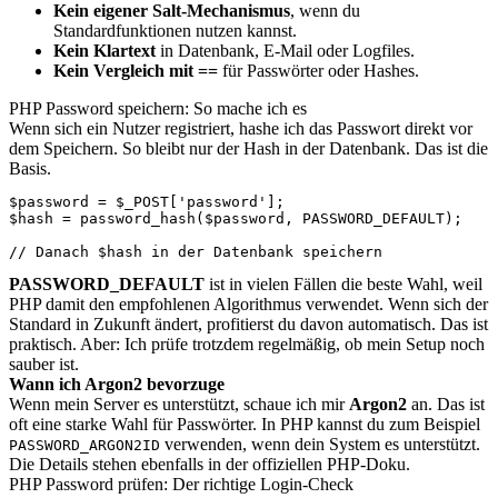
Kein eigener Salt-Mechanismus
, wenn du
Standardfunktionen nutzen kannst.
Kein Klartext
in Datenbank, E-Mail oder Logfiles.
Kein Vergleich mit ==
für Passwörter oder Hashes.
PHP Password speichern: So mache ich es
Wenn sich ein Nutzer registriert, hashe ich das Passwort direkt vor
dem Speichern. So bleibt nur der Hash in der Datenbank. Das ist die
Basis.
$password = $_POST['password'];

$hash = password_hash($password, PASSWORD_DEFAULT);

// Danach $hash in der Datenbank speichern
PASSWORD_DEFAULT
ist in vielen Fällen die beste Wahl, weil
PHP damit den empfohlenen Algorithmus verwendet. Wenn sich der
Standard in Zukunft ändert, profitierst du davon automatisch. Das ist
praktisch. Aber: Ich prüfe trotzdem regelmäßig, ob mein Setup noch
sauber ist.
Wann ich Argon2 bevorzuge
Wenn mein Server es unterstützt, schaue ich mir
Argon2
an. Das ist
oft eine starke Wahl für Passwörter. In PHP kannst du zum Beispiel
verwenden, wenn dein System es unterstützt.
PASSWORD_ARGON2ID
Die Details stehen ebenfalls in der offiziellen PHP-Doku.
PHP Password prüfen: Der richtige Login-Check