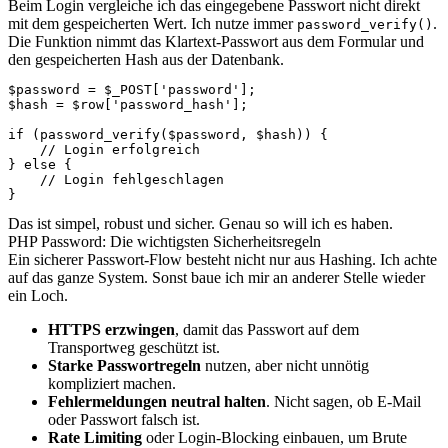
Beim Login vergleiche ich das eingegebene Passwort nicht direkt
mit dem gespeicherten Wert. Ich nutze immer
.
password_verify()
Die Funktion nimmt das Klartext-Passwort aus dem Formular und
den gespeicherten Hash aus der Datenbank.
$password = $_POST['password'];

$hash = $row['password_hash'];

if (password_verify($password, $hash)) {

    // Login erfolgreich

} else {

    // Login fehlgeschlagen

}
Das ist simpel, robust und sicher. Genau so will ich es haben.
PHP Password: Die wichtigsten Sicherheitsregeln
Ein sicherer Passwort-Flow besteht nicht nur aus Hashing. Ich achte
auf das ganze System. Sonst baue ich mir an anderer Stelle wieder
ein Loch.
HTTPS erzwingen
, damit das Passwort auf dem
Transportweg geschützt ist.
Starke Passwortregeln
nutzen, aber nicht unnötig
kompliziert machen.
Fehlermeldungen neutral halten
. Nicht sagen, ob E-Mail
oder Passwort falsch ist.
Rate Limiting
oder Login-Blocking einbauen, um Brute