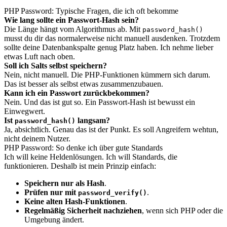
PHP Password: Typische Fragen, die ich oft bekomme
Wie lang sollte ein Passwort-Hash sein?
Die Länge hängt vom Algorithmus ab. Mit
password_hash()
musst du dir das normalerweise nicht manuell ausdenken. Trotzdem
sollte deine Datenbankspalte genug Platz haben. Ich nehme lieber
etwas Luft nach oben.
Soll ich Salts selbst speichern?
Nein, nicht manuell. Die PHP-Funktionen kümmern sich darum.
Das ist besser als selbst etwas zusammenzubauen.
Kann ich ein Passwort zurückbekommen?
Nein. Und das ist gut so. Ein Passwort-Hash ist bewusst ein
Einwegwert.
Ist
langsam?
password_hash()
Ja, absichtlich. Genau das ist der Punkt. Es soll Angreifern wehtun,
nicht deinem Nutzer.
PHP Password: So denke ich über gute Standards
Ich will keine Heldenlösungen. Ich will Standards, die
funktionieren. Deshalb ist mein Prinzip einfach:
Speichern nur als Hash
.
Prüfen nur mit
.
password_verify()
Keine alten Hash-Funktionen
.
Regelmäßig Sicherheit nachziehen
, wenn sich PHP oder die
Umgebung ändert.