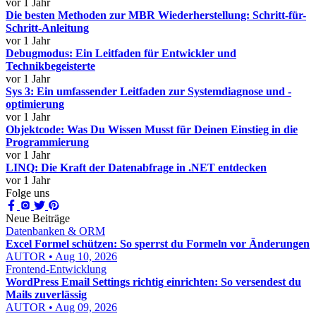
vor 1 Jahr
Die besten Methoden zur MBR Wiederherstellung: Schritt-für-
Schritt-Anleitung
vor 1 Jahr
Debugmodus: Ein Leitfaden für Entwickler und
Technikbegeisterte
vor 1 Jahr
Sys 3: Ein umfassender Leitfaden zur Systemdiagnose und -
optimierung
vor 1 Jahr
Objektcode: Was Du Wissen Musst für Deinen Einstieg in die
Programmierung
vor 1 Jahr
LINQ: Die Kraft der Datenabfrage in .NET entdecken
vor 1 Jahr
Folge uns
Neue Beiträge
Datenbanken & ORM
Excel Formel schützen: So sperrst du Formeln vor Änderungen
AUTOR • Aug 10, 2026
Frontend-Entwicklung
WordPress Email Settings richtig einrichten: So versendest du
Mails zuverlässig
AUTOR • Aug 09, 2026