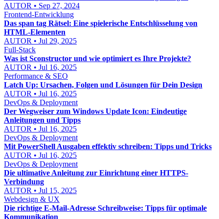
AUTOR • Sep 27, 2024
Frontend-Entwicklung
Das span tag Rätsel: Eine spielerische Entschlüsselung von
HTML-Elementen
AUTOR • Jul 29, 2025
Full-Stack
Was ist Sconstructor und wie optimiert es Ihre Projekte?
AUTOR • Jul 16, 2025
Performance & SEO
Latch Up: Ursachen, Folgen und Lösungen für Dein Design
AUTOR • Jul 16, 2025
DevOps & Deployment
Der Wegweiser zum Windows Update Icon: Eindeutige
Anleitungen und Tipps
AUTOR • Jul 16, 2025
DevOps & Deployment
Mit PowerShell Ausgaben effektiv schreiben: Tipps und Tricks
AUTOR • Jul 16, 2025
DevOps & Deployment
Die ultimative Anleitung zur Einrichtung einer HTTPS-
Verbindung
AUTOR • Jul 15, 2025
Webdesign & UX
Die richtige E-Mail-Adresse Schreibweise: Tipps für optimale
Kommunikation