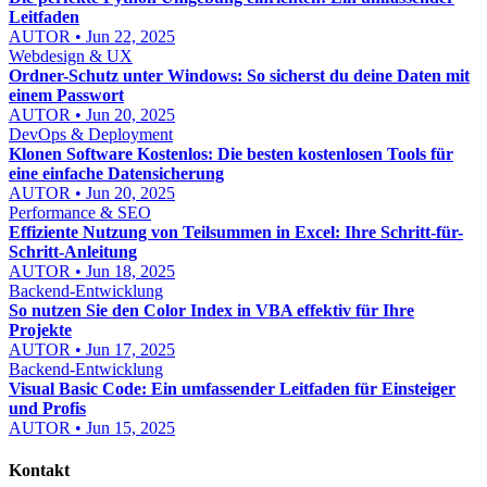
Leitfaden
AUTOR • Jun 22, 2025
Webdesign & UX
Ordner-Schutz unter Windows: So sicherst du deine Daten mit
einem Passwort
AUTOR • Jun 20, 2025
DevOps & Deployment
Klonen Software Kostenlos: Die besten kostenlosen Tools für
eine einfache Datensicherung
AUTOR • Jun 20, 2025
Performance & SEO
Effiziente Nutzung von Teilsummen in Excel: Ihre Schritt-für-
Schritt-Anleitung
AUTOR • Jun 18, 2025
Backend-Entwicklung
So nutzen Sie den Color Index in VBA effektiv für Ihre
Projekte
AUTOR • Jun 17, 2025
Backend-Entwicklung
Visual Basic Code: Ein umfassender Leitfaden für Einsteiger
und Profis
AUTOR • Jun 15, 2025
Kontakt