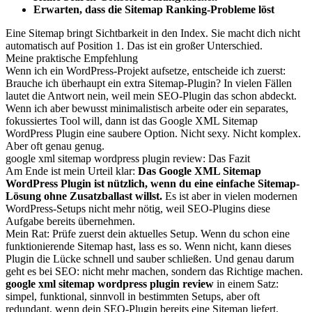
Erwarten, dass die Sitemap Ranking-Probleme löst
Eine Sitemap bringt Sichtbarkeit in den Index. Sie macht dich nicht
automatisch auf Position 1. Das ist ein großer Unterschied.
Meine praktische Empfehlung
Wenn ich ein WordPress-Projekt aufsetze, entscheide ich zuerst:
Brauche ich überhaupt ein extra Sitemap-Plugin? In vielen Fällen
lautet die Antwort nein, weil mein SEO-Plugin das schon abdeckt.
Wenn ich aber bewusst minimalistisch arbeite oder ein separates,
fokussiertes Tool will, dann ist das Google XML Sitemap
WordPress Plugin eine saubere Option. Nicht sexy. Nicht komplex.
Aber oft genau genug.
google xml sitemap wordpress plugin review: Das Fazit
Am Ende ist mein Urteil klar:
Das Google XML Sitemap
WordPress Plugin ist nützlich, wenn du eine einfache Sitemap-
Lösung ohne Zusatzballast willst.
Es ist aber in vielen modernen
WordPress-Setups nicht mehr nötig, weil SEO-Plugins diese
Aufgabe bereits übernehmen.
Mein Rat: Prüfe zuerst dein aktuelles Setup. Wenn du schon eine
funktionierende Sitemap hast, lass es so. Wenn nicht, kann dieses
Plugin die Lücke schnell und sauber schließen. Und genau darum
geht es bei SEO: nicht mehr machen, sondern das Richtige machen.
google xml sitemap wordpress plugin review
in einem Satz:
simpel, funktional, sinnvoll in bestimmten Setups, aber oft
redundant, wenn dein SEO-Plugin bereits eine Sitemap liefert.