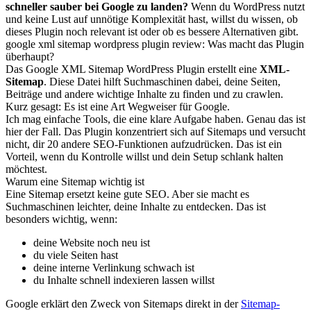
schneller sauber bei Google zu landen?
Wenn du WordPress nutzt
und keine Lust auf unnötige Komplexität hast, willst du wissen, ob
dieses Plugin noch relevant ist oder ob es bessere Alternativen gibt.
google xml sitemap wordpress plugin review: Was macht das Plugin
überhaupt?
Das Google XML Sitemap WordPress Plugin erstellt eine
XML-
Sitemap
. Diese Datei hilft Suchmaschinen dabei, deine Seiten,
Beiträge und andere wichtige Inhalte zu finden und zu crawlen.
Kurz gesagt: Es ist eine Art Wegweiser für Google.
Ich mag einfache Tools, die eine klare Aufgabe haben. Genau das ist
hier der Fall. Das Plugin konzentriert sich auf Sitemaps und versucht
nicht, dir 20 andere SEO-Funktionen aufzudrücken. Das ist ein
Vorteil, wenn du Kontrolle willst und dein Setup schlank halten
möchtest.
Warum eine Sitemap wichtig ist
Eine Sitemap ersetzt keine gute SEO. Aber sie macht es
Suchmaschinen leichter, deine Inhalte zu entdecken. Das ist
besonders wichtig, wenn:
deine Website noch neu ist
du viele Seiten hast
deine interne Verlinkung schwach ist
du Inhalte schnell indexieren lassen willst
Google erklärt den Zweck von Sitemaps direkt in der
Sitemap-