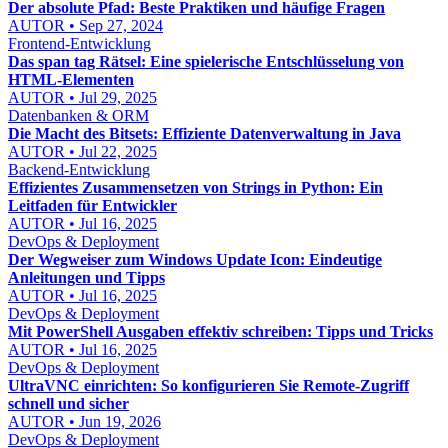
Der absolute Pfad: Beste Praktiken und häufige Fragen
AUTOR • Sep 27, 2024
Frontend-Entwicklung
Das span tag Rätsel: Eine spielerische Entschlüsselung von
HTML-Elementen
AUTOR • Jul 29, 2025
Datenbanken & ORM
Die Macht des Bitsets: Effiziente Datenverwaltung in Java
AUTOR • Jul 22, 2025
Backend-Entwicklung
Effizientes Zusammensetzen von Strings in Python: Ein
Leitfaden für Entwickler
AUTOR • Jul 16, 2025
DevOps & Deployment
Der Wegweiser zum Windows Update Icon: Eindeutige
Anleitungen und Tipps
AUTOR • Jul 16, 2025
DevOps & Deployment
Mit PowerShell Ausgaben effektiv schreiben: Tipps und Tricks
AUTOR • Jul 16, 2025
DevOps & Deployment
UltraVNC einrichten: So konfigurieren Sie Remote-Zugriff
schnell und sicher
AUTOR • Jun 19, 2026
DevOps & Deployment