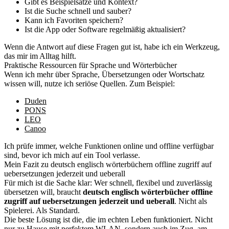
Gibt es Beispielsätze und Kontext?
Ist die Suche schnell und sauber?
Kann ich Favoriten speichern?
Ist die App oder Software regelmäßig aktualisiert?
Wenn die Antwort auf diese Fragen gut ist, habe ich ein Werkzeug,
das mir im Alltag hilft.
Praktische Ressourcen für Sprache und Wörterbücher
Wenn ich mehr über Sprache, Übersetzungen oder Wortschatz
wissen will, nutze ich seriöse Quellen. Zum Beispiel:
Duden
PONS
LEO
Canoo
Ich prüfe immer, welche Funktionen online und offline verfügbar
sind, bevor ich mich auf ein Tool verlasse.
Mein Fazit zu deutsch englisch wörterbüchern offline zugriff auf
uebersetzungen jederzeit und ueberall
Für mich ist die Sache klar: Wer schnell, flexibel und zuverlässig
übersetzen will, braucht
deutsch englisch wörterbücher offline
zugriff auf uebersetzungen jederzeit und ueberall
. Nicht als
Spielerei. Als Standard.
Die beste Lösung ist die, die im echten Leben funktioniert. Nicht
nur zu Hause mit perfektem WLAN, sondern auch im Zug, am