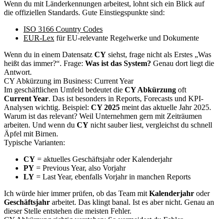
Wenn du mit Länderkennungen arbeitest, lohnt sich ein Blick auf
die offiziellen Standards. Gute Einstiegspunkte sind:
ISO 3166 Country Codes
EUR-Lex
für EU-relevante Regelwerke und Dokumente
Wenn du in einem Datensatz
CY
siehst, frage nicht als Erstes „Was
heißt das immer?“. Frage:
Was ist das System?
Genau dort liegt die
Antwort.
CY Abkürzung im Business: Current Year
Im geschäftlichen Umfeld bedeutet die
CY Abkürzung
oft
Current Year
. Das ist besonders in Reports, Forecasts und KPI-
Analysen wichtig. Beispiel:
CY 2025
meint das aktuelle Jahr 2025.
Warum ist das relevant? Weil Unternehmen gern mit Zeiträumen
arbeiten. Und wenn du
CY
nicht sauber liest, vergleichst du schnell
Äpfel mit Birnen.
Typische Varianten:
CY
= aktuelles Geschäftsjahr oder Kalenderjahr
PY
= Previous Year, also Vorjahr
LY
= Last Year, ebenfalls Vorjahr in manchen Reports
Ich würde hier immer prüfen, ob das Team mit
Kalenderjahr
oder
Geschäftsjahr
arbeitet. Das klingt banal. Ist es aber nicht. Genau an
dieser Stelle entstehen die meisten Fehler.