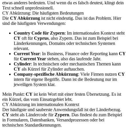
etwas anderes bedeuten. Und wenn du es falsch deutest, klingt dein
Text schnell unprofessionell.
CY Abkürzung: Die häufigsten Bedeutungen
Die
CY Abkürzung
ist nicht eindeutig. Das ist das Problem. Hier
sind die häufigsten Verwendungen:
Country Code für Zypern
: Im internationalen Kontext steht
CY
oft für
Cyprus
, also Zypern. Das ist zum Beispiel bei
Länderkennungen, Domains oder technischen Systemen
relevant.
Current Year
: In Business, Finance oder Reporting kann
CY
für
Current Year
stehen, also das laufende Jahr.
Cylinder
: In technischen oder mechanischen Themen kann
CY
als Kürzel für Zylinder auftauchen.
Company-spezifische Abkürzung
: Viele Firmen nutzen
CY
intern für eigene Begriffe. Dann ist die Bedeutung nur im
jeweiligen System klar.
Mein Punkt:
CY
ist kein Wort mit einer festen Übersetzung. Es ist
ein Kürzel, das vom Einsatzgebiet lebt.
CY Abkürzung im internationalen Kontext
Der häufigste und sauberste Anwendungsfall ist der Länderbezug.
CY
steht als Ländercode für
Zypern
. Das findest du zum Beispiel
in Formularen, Datenbanken, Versandprozessen oder bei
technischen Standardkennungen.