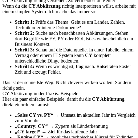
CY Abkürzung richtig verstehen: So vermeidest du Fehler
Wenn du die
CY Abkürzung
richtig interpretieren willst, arbeite mit
einem simplen System. Ich mache das immer so:
Schritt 1:
Prüfe das Thema. Geht es um Länder, Zahlen,
Technik oder interne Dokumente?
Schritt 2:
Suche nach benachbarten Abkürzungen. Stehen
dort Begriffe wie FY, PY oder ROI, ist es wahrscheinlich ein
Business-Kontext.
Schritt 3:
Schau auf die Datenquelle. In einer Tabelle, einem
Vertrag oder einem IT-System kann
CY
komplett
unterschiedliche Dinge bedeuten.
Schritt 4:
Wenn es wichtig ist, frag nach. Rätselraten kostet
Zeit und erzeugt Fehler.
Das ist der schnellste Weg. Nicht cleverer wirken wollen. Sondern
richtig sein.
CY Abkürzung in der Praxis: Beispiele
Hier ein paar einfache Beispiele, damit du die
CY Abkürzung
direkt einordnen kannst:
„Sales CY vs. PY“
→ Umsatz im aktuellen Jahr im Vergleich
zum Vorjahr
„Country: CY“
→ Zypern als Länderkennung
„CY target“
→ Ziel für das laufende Jahr
„Engine CY“
→ mögliches technisches Kürzel für Zylinder