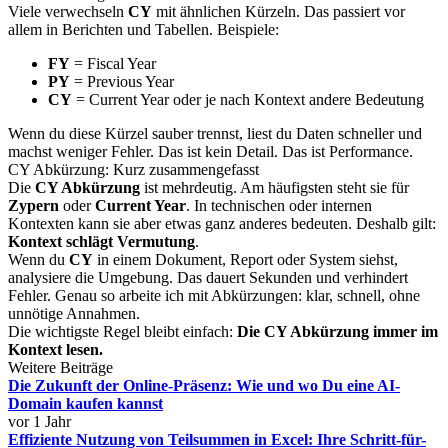
Viele verwechseln
CY
mit ähnlichen Kürzeln. Das passiert vor
allem in Berichten und Tabellen. Beispiele:
FY
= Fiscal Year
PY
= Previous Year
CY
= Current Year oder je nach Kontext andere Bedeutung
Wenn du diese Kürzel sauber trennst, liest du Daten schneller und
machst weniger Fehler. Das ist kein Detail. Das ist Performance.
CY Abkürzung: Kurz zusammengefasst
Die
CY Abkürzung
ist mehrdeutig. Am häufigsten steht sie für
Zypern
oder
Current Year
. In technischen oder internen
Kontexten kann sie aber etwas ganz anderes bedeuten. Deshalb gilt:
Kontext schlägt Vermutung
.
Wenn du
CY
in einem Dokument, Report oder System siehst,
analysiere die Umgebung. Das dauert Sekunden und verhindert
Fehler. Genau so arbeite ich mit Abkürzungen: klar, schnell, ohne
unnötige Annahmen.
Die wichtigste Regel bleibt einfach:
Die CY Abkürzung immer im
Kontext lesen.
Weitere Beiträge
Die Zukunft der Online-Präsenz: Wie und wo Du eine AI-
Domain kaufen kannst
vor 1 Jahr
Effiziente Nutzung von Teilsummen in Excel: Ihre Schritt-für-