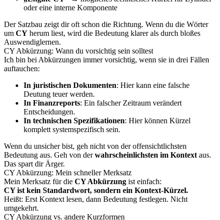
oder eine interne Komponente
Der Satzbau zeigt dir oft schon die Richtung. Wenn du die Wörter
um
CY
herum liest, wird die Bedeutung klarer als durch bloßes
Auswendiglernen.
CY Abkürzung: Wann du vorsichtig sein solltest
Ich bin bei Abkürzungen immer vorsichtig, wenn sie in drei Fällen
auftauchen:
In juristischen Dokumenten
: Hier kann eine falsche
Deutung teuer werden.
In Finanzreports
: Ein falscher Zeitraum verändert
Entscheidungen.
In technischen Spezifikationen
: Hier können Kürzel
komplett systemspezifisch sein.
Wenn du unsicher bist, geh nicht von der offensichtlichsten
Bedeutung aus. Geh von der
wahrscheinlichsten im Kontext
aus.
Das spart dir Ärger.
CY Abkürzung: Mein schneller Merksatz
Mein Merksatz für die
CY Abkürzung
ist einfach:
CY ist kein Standardwort, sondern ein Kontext-Kürzel.
Heißt: Erst Kontext lesen, dann Bedeutung festlegen. Nicht
umgekehrt.
CY Abkürzung vs. andere Kurzformen