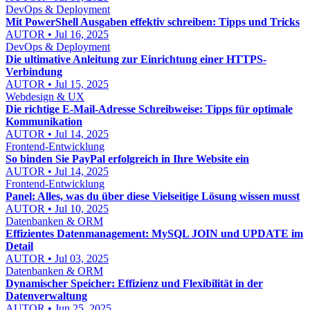
DevOps & Deployment
Mit PowerShell Ausgaben effektiv schreiben: Tipps und Tricks
AUTOR • Jul 16, 2025
DevOps & Deployment
Die ultimative Anleitung zur Einrichtung einer HTTPS-
Verbindung
AUTOR • Jul 15, 2025
Webdesign & UX
Die richtige E-Mail-Adresse Schreibweise: Tipps für optimale
Kommunikation
AUTOR • Jul 14, 2025
Frontend-Entwicklung
So binden Sie PayPal erfolgreich in Ihre Website ein
AUTOR • Jul 14, 2025
Frontend-Entwicklung
Panel: Alles, was du über diese Vielseitige Lösung wissen musst
AUTOR • Jul 10, 2025
Datenbanken & ORM
Effizientes Datenmanagement: MySQL JOIN und UPDATE im
Detail
AUTOR • Jul 03, 2025
Datenbanken & ORM
Dynamischer Speicher: Effizienz und Flexibilität in der
Datenverwaltung
AUTOR • Jun 25, 2025