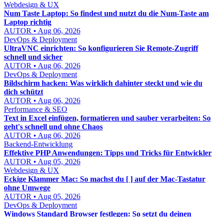
Webdesign & UX
Num Taste Laptop: So findest und nutzt du die Num-Taste am
Laptop richtig
AUTOR • Aug 06, 2026
DevOps & Deployment
UltraVNC einrichten: So konfigurieren Sie Remote-Zugriff
schnell und sicher
AUTOR • Aug 06, 2026
DevOps & Deployment
Bildschirm hacken: Was wirklich dahinter steckt und wie du
dich schützt
AUTOR • Aug 06, 2026
Performance & SEO
Text in Excel einfügen, formatieren und sauber verarbeiten: So
geht's schnell und ohne Chaos
AUTOR • Aug 06, 2026
Backend-Entwicklung
Effektive PHP Anwendungen: Tipps und Tricks für Entwickler
AUTOR • Aug 05, 2026
Webdesign & UX
Eckige Klammer Mac: So machst du [ ] auf der Mac-Tastatur
ohne Umwege
AUTOR • Aug 05, 2026
DevOps & Deployment
Windows Standard Browser festlegen: So setzt du deinen