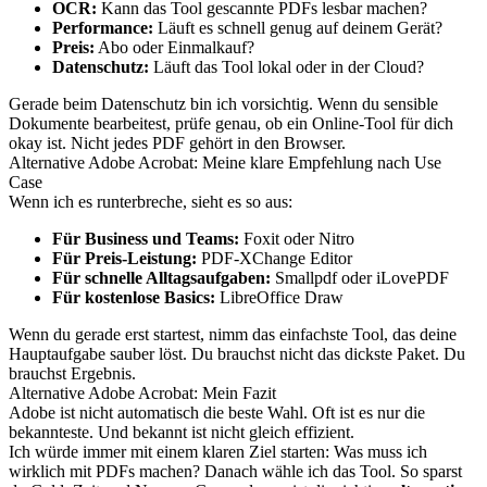
OCR:
Kann das Tool gescannte PDFs lesbar machen?
Performance:
Läuft es schnell genug auf deinem Gerät?
Preis:
Abo oder Einmalkauf?
Datenschutz:
Läuft das Tool lokal oder in der Cloud?
Gerade beim Datenschutz bin ich vorsichtig. Wenn du sensible
Dokumente bearbeitest, prüfe genau, ob ein Online-Tool für dich
okay ist. Nicht jedes PDF gehört in den Browser.
Alternative Adobe Acrobat: Meine klare Empfehlung nach Use
Case
Wenn ich es runterbreche, sieht es so aus:
Für Business und Teams:
Foxit oder Nitro
Für Preis-Leistung:
PDF-XChange Editor
Für schnelle Alltagsaufgaben:
Smallpdf oder iLovePDF
Für kostenlose Basics:
LibreOffice Draw
Wenn du gerade erst startest, nimm das einfachste Tool, das deine
Hauptaufgabe sauber löst. Du brauchst nicht das dickste Paket. Du
brauchst Ergebnis.
Alternative Adobe Acrobat: Mein Fazit
Adobe ist nicht automatisch die beste Wahl. Oft ist es nur die
bekannteste. Und bekannt ist nicht gleich effizient.
Ich würde immer mit einem klaren Ziel starten: Was muss ich
wirklich mit PDFs machen? Danach wähle ich das Tool. So sparst