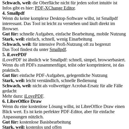
Schwach, weil:
die Oberfläche nicht für jeden sofort intuitiv ist
Infos gibt es hier:
PDF-XChange Editor
.
4. Smallpdf
Wenn du keine komplexe Desktop-Software willst, ist Smallpdf
interessant. Das Tool ist leicht zu verstehen und läuft direkt im
Browser.
Gut für:
schnelle Aufgaben, einfache Bearbeitung, mobile Nutzung
Stark, weil:
einfach, schnell, wenig Einarbeitung
Schwach, weil:
für intensive Profi-Nutzung oft zu begrenzt
Das Tool findest du unter
Smallpdf
.
5. iLovePDF
iLovePDF ist ähnlich wie Smallpdf: schnell, simpel, browserbasiert.
Wenn du oft PDFs zusammenfügst, teilst oder komprimierst, ist das
praktisch.
Gut für:
einfache PDF-Aufgaben, gelegentliche Nutzung
Stark, weil:
leicht verständlich, schnelle Bedienung
Schwach, weil:
nicht als vollwertiger Acrobat-Ersatz für alle Fälle
gedacht
Mehr dazu:
iLovePDF
.
6. LibreOffice Draw
Wenn du eine kostenlose Lösung willst, ist LibreOffice Draw einen
Blick wert. Es ist kein perfekter PDF-Editor, aber für einfache
Anpassungen nützlich.
Gut für:
kostenlose Basisbearbeitung
Stark, weil:
kostenlos und offen