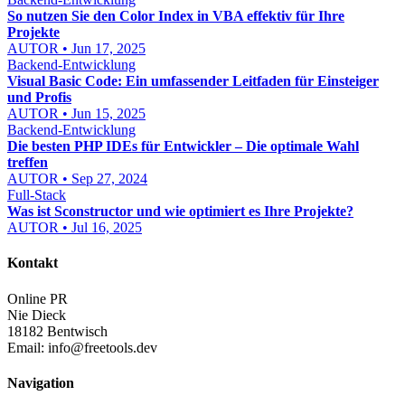
So nutzen Sie den Color Index in VBA effektiv für Ihre
Projekte
AUTOR • Jun 17, 2025
Backend-Entwicklung
Visual Basic Code: Ein umfassender Leitfaden für Einsteiger
und Profis
AUTOR • Jun 15, 2025
Backend-Entwicklung
Die besten PHP IDEs für Entwickler – Die optimale Wahl
treffen
AUTOR • Sep 27, 2024
Full-Stack
Was ist Sconstructor und wie optimiert es Ihre Projekte?
AUTOR • Jul 16, 2025
Kontakt
Online PR
Nie Dieck
18182 Bentwisch
Email:
info@freetools.dev
Navigation