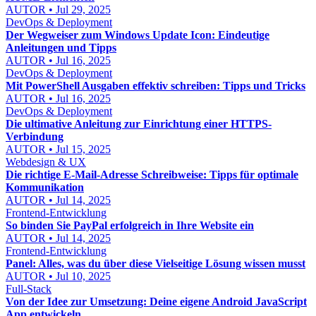
AUTOR • Jul 29, 2025
DevOps & Deployment
Der Wegweiser zum Windows Update Icon: Eindeutige
Anleitungen und Tipps
AUTOR • Jul 16, 2025
DevOps & Deployment
Mit PowerShell Ausgaben effektiv schreiben: Tipps und Tricks
AUTOR • Jul 16, 2025
DevOps & Deployment
Die ultimative Anleitung zur Einrichtung einer HTTPS-
Verbindung
AUTOR • Jul 15, 2025
Webdesign & UX
Die richtige E-Mail-Adresse Schreibweise: Tipps für optimale
Kommunikation
AUTOR • Jul 14, 2025
Frontend-Entwicklung
So binden Sie PayPal erfolgreich in Ihre Website ein
AUTOR • Jul 14, 2025
Frontend-Entwicklung
Panel: Alles, was du über diese Vielseitige Lösung wissen musst
AUTOR • Jul 10, 2025
Full-Stack
Von der Idee zur Umsetzung: Deine eigene Android JavaScript
App entwickeln