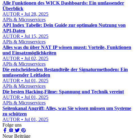
Alle Funktionen des WICK Dashboards: Ein umfassender
Überblick
AUTOR • Jul 28, 2025
APIs & Microservices
API Index Tabelle: Dein Guide zur optimalen Nutzung von
API-Daten
AUTOR • Jul 15, 2025
APIs & Microservices
Alles was du über NAT IP wissen musst: Vorteile, Funktionen
und Einsatzmöglichkeiten
AUTOR • Jul 02, 2025
APIs & Microservices
Die entscheidenden Bestandteile der Signaturmethoden: Ein
umfassender Leitfaden
AUTOR • Jul 01, 2025
APIs & Microservices
Die besten Hacking-Filme: Spannung und Technik vereint
AUTOR • Jul 01, 2025
APIs & Microservices
Seitenkanal Angriff: Alles, was Sie wissen müssen um Systeme
zu schützen
AUTOR • Jul 01, 2025
Folge uns
Neue Beiträge