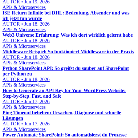
AUTOR • Jun 19, 2026
APIs & Microservices
ISE Return Infinite bei DHL: Bedeutung, Absender und was
ich jetzt tun würde
AUTOR • Jun 18, 2026
APIs & Microservices
Web3 Universe Erfahrung: Was ich dort wirklich gelernt habe
AUTOR • Jun 18, 2026
APIs & Microservices
Middleware Beispiel: So funktioniert Middleware in der Praxis
AUTOR • Jun 18, 2026
APIs & Microservices
Python SharePoint API: So greifst du sauber auf SharePoint
per Python zu
AUTOR • Jun 18, 2026
APIs & Microservices
How to Generate an API Key for Your WordPress Website:
Step-by-Step, Fast, and Safe
AUTOR • Jun 17, 2026
APIs & Microservices
Ping Timeout beheben: Ursachen, Diagnose und schnelle
Lösungen
AUTOR • Jun 17, 2026
APIs & Microservices
Power Automate SharePoint: So automatisierst du Prozesse