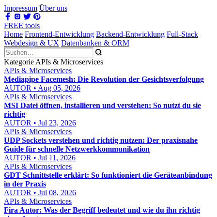
Impressum
Über uns
FREE tools
Home
Frontend-Entwicklung
Backend-Entwicklung
Full-Stack
Webdesign & UX
Datenbanken & ORM
Kategorie APIs & Microservices
APIs & Microservices
Mediapipe Facemesh: Die Revolution der Gesichtsverfolgung
AUTOR • Aug 05, 2026
APIs & Microservices
MSI Datei öffnen, installieren und verstehen: So nutzt du sie
richtig
AUTOR • Jul 23, 2026
APIs & Microservices
UDP Sockets verstehen und richtig nutzen: Der praxisnahe
Guide für schnelle Netzwerkkommunikation
AUTOR • Jul 11, 2026
APIs & Microservices
GDT Schnittstelle erklärt: So funktioniert die Geräteanbindung
in der Praxis
AUTOR • Jul 08, 2026
APIs & Microservices
Fira Autor: Was der Begriff bedeutet und wie du ihn richtig