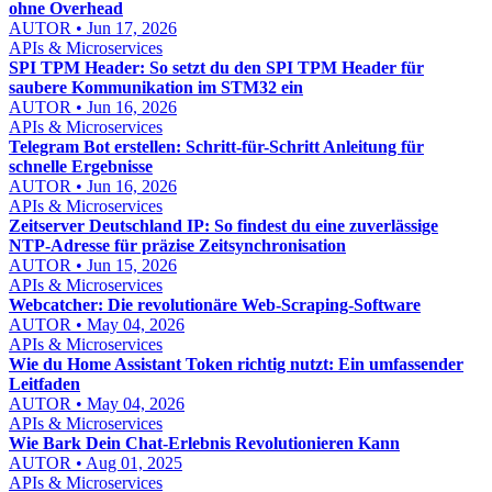
ohne Overhead
AUTOR • Jun 17, 2026
APIs & Microservices
SPI TPM Header: So setzt du den SPI TPM Header für
saubere Kommunikation im STM32 ein
AUTOR • Jun 16, 2026
APIs & Microservices
Telegram Bot erstellen: Schritt-für-Schritt Anleitung für
schnelle Ergebnisse
AUTOR • Jun 16, 2026
APIs & Microservices
Zeitserver Deutschland IP: So findest du eine zuverlässige
NTP-Adresse für präzise Zeitsynchronisation
AUTOR • Jun 15, 2026
APIs & Microservices
Webcatcher: Die revolutionäre Web-Scraping-Software
AUTOR • May 04, 2026
APIs & Microservices
Wie du Home Assistant Token richtig nutzt: Ein umfassender
Leitfaden
AUTOR • May 04, 2026
APIs & Microservices
Wie Bark Dein Chat-Erlebnis Revolutionieren Kann
AUTOR • Aug 01, 2025
APIs & Microservices