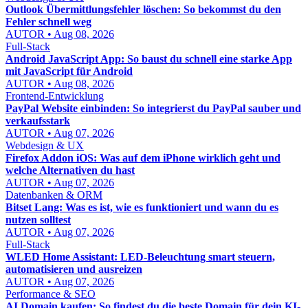
Outlook Übermittlungsfehler löschen: So bekommst du den
Fehler schnell weg
AUTOR • Aug 08, 2026
Full-Stack
Android JavaScript App: So baust du schnell eine starke App
mit JavaScript für Android
AUTOR • Aug 08, 2026
Frontend-Entwicklung
PayPal Website einbinden: So integrierst du PayPal sauber und
verkaufsstark
AUTOR • Aug 07, 2026
Webdesign & UX
Firefox Addon iOS: Was auf dem iPhone wirklich geht und
welche Alternativen du hast
AUTOR • Aug 07, 2026
Datenbanken & ORM
Bitset Lang: Was es ist, wie es funktioniert und wann du es
nutzen solltest
AUTOR • Aug 07, 2026
Full-Stack
WLED Home Assistant: LED-Beleuchtung smart steuern,
automatisieren und ausreizen
AUTOR • Aug 07, 2026
Performance & SEO
AI Domain kaufen: So findest du die beste Domain für dein KI-