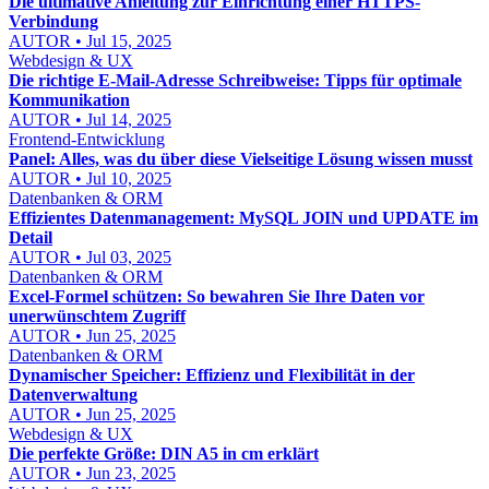
Die ultimative Anleitung zur Einrichtung einer HTTPS-
Verbindung
AUTOR • Jul 15, 2025
Webdesign & UX
Die richtige E-Mail-Adresse Schreibweise: Tipps für optimale
Kommunikation
AUTOR • Jul 14, 2025
Frontend-Entwicklung
Panel: Alles, was du über diese Vielseitige Lösung wissen musst
AUTOR • Jul 10, 2025
Datenbanken & ORM
Effizientes Datenmanagement: MySQL JOIN und UPDATE im
Detail
AUTOR • Jul 03, 2025
Datenbanken & ORM
Excel-Formel schützen: So bewahren Sie Ihre Daten vor
unerwünschtem Zugriff
AUTOR • Jun 25, 2025
Datenbanken & ORM
Dynamischer Speicher: Effizienz und Flexibilität in der
Datenverwaltung
AUTOR • Jun 25, 2025
Webdesign & UX
Die perfekte Größe: DIN A5 in cm erklärt
AUTOR • Jun 23, 2025