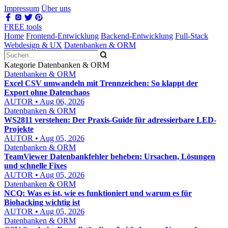
Impressum
Über uns
FREE tools
Home
Frontend-Entwicklung
Backend-Entwicklung
Full-Stack
Webdesign & UX
Datenbanken & ORM
Kategorie Datenbanken & ORM
Datenbanken & ORM
Excel CSV umwandeln mit Trennzeichen: So klappt der
Export ohne Datenchaos
AUTOR • Aug 06, 2026
Datenbanken & ORM
WS2811 verstehen: Der Praxis-Guide für adressierbare LED-
Projekte
AUTOR • Aug 05, 2026
Datenbanken & ORM
TeamViewer Datenbankfehler beheben: Ursachen, Lösungen
und schnelle Fixes
AUTOR • Aug 05, 2026
Datenbanken & ORM
NCQ: Was es ist, wie es funktioniert und warum es für
Biohacking wichtig ist
AUTOR • Aug 05, 2026
Datenbanken & ORM