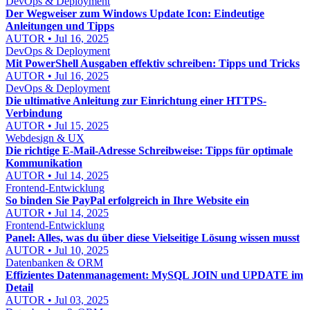
DevOps & Deployment
Der Wegweiser zum Windows Update Icon: Eindeutige
Anleitungen und Tipps
AUTOR • Jul 16, 2025
DevOps & Deployment
Mit PowerShell Ausgaben effektiv schreiben: Tipps und Tricks
AUTOR • Jul 16, 2025
DevOps & Deployment
Die ultimative Anleitung zur Einrichtung einer HTTPS-
Verbindung
AUTOR • Jul 15, 2025
Webdesign & UX
Die richtige E-Mail-Adresse Schreibweise: Tipps für optimale
Kommunikation
AUTOR • Jul 14, 2025
Frontend-Entwicklung
So binden Sie PayPal erfolgreich in Ihre Website ein
AUTOR • Jul 14, 2025
Frontend-Entwicklung
Panel: Alles, was du über diese Vielseitige Lösung wissen musst
AUTOR • Jul 10, 2025
Datenbanken & ORM
Effizientes Datenmanagement: MySQL JOIN und UPDATE im
Detail
AUTOR • Jul 03, 2025