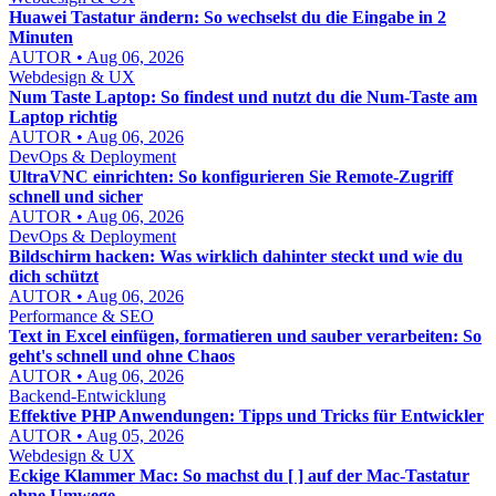
Huawei Tastatur ändern: So wechselst du die Eingabe in 2
Minuten
AUTOR • Aug 06, 2026
Webdesign & UX
Num Taste Laptop: So findest und nutzt du die Num-Taste am
Laptop richtig
AUTOR • Aug 06, 2026
DevOps & Deployment
UltraVNC einrichten: So konfigurieren Sie Remote-Zugriff
schnell und sicher
AUTOR • Aug 06, 2026
DevOps & Deployment
Bildschirm hacken: Was wirklich dahinter steckt und wie du
dich schützt
AUTOR • Aug 06, 2026
Performance & SEO
Text in Excel einfügen, formatieren und sauber verarbeiten: So
geht's schnell und ohne Chaos
AUTOR • Aug 06, 2026
Backend-Entwicklung
Effektive PHP Anwendungen: Tipps und Tricks für Entwickler
AUTOR • Aug 05, 2026
Webdesign & UX
Eckige Klammer Mac: So machst du [ ] auf der Mac-Tastatur
ohne Umwege