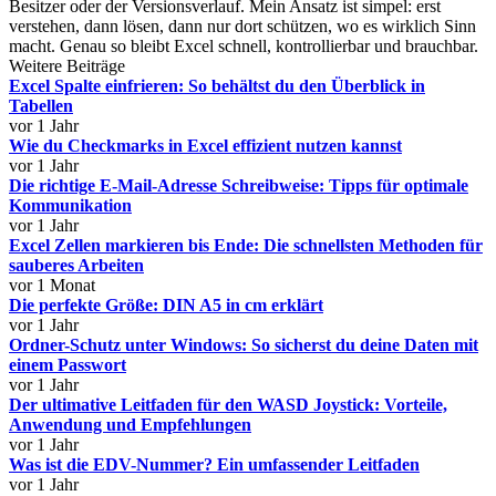
Besitzer oder der Versionsverlauf. Mein Ansatz ist simpel: erst
verstehen, dann lösen, dann nur dort schützen, wo es wirklich Sinn
macht. Genau so bleibt Excel schnell, kontrollierbar und brauchbar.
Weitere Beiträge
Excel Spalte einfrieren: So behältst du den Überblick in
Tabellen
vor 1 Jahr
Wie du Checkmarks in Excel effizient nutzen kannst
vor 1 Jahr
Die richtige E-Mail-Adresse Schreibweise: Tipps für optimale
Kommunikation
vor 1 Jahr
Excel Zellen markieren bis Ende: Die schnellsten Methoden für
sauberes Arbeiten
vor 1 Monat
Die perfekte Größe: DIN A5 in cm erklärt
vor 1 Jahr
Ordner-Schutz unter Windows: So sicherst du deine Daten mit
einem Passwort
vor 1 Jahr
Der ultimative Leitfaden für den WASD Joystick: Vorteile,
Anwendung und Empfehlungen
vor 1 Jahr
Was ist die EDV-Nummer? Ein umfassender Leitfaden
vor 1 Jahr