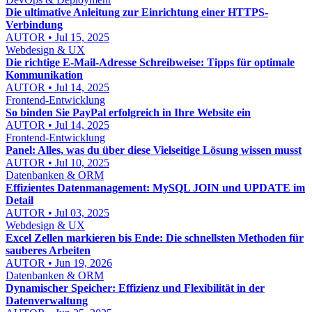
Die ultimative Anleitung zur Einrichtung einer HTTPS-
Verbindung
AUTOR • Jul 15, 2025
Webdesign & UX
Die richtige E-Mail-Adresse Schreibweise: Tipps für optimale
Kommunikation
AUTOR • Jul 14, 2025
Frontend-Entwicklung
So binden Sie PayPal erfolgreich in Ihre Website ein
AUTOR • Jul 14, 2025
Frontend-Entwicklung
Panel: Alles, was du über diese Vielseitige Lösung wissen musst
AUTOR • Jul 10, 2025
Datenbanken & ORM
Effizientes Datenmanagement: MySQL JOIN und UPDATE im
Detail
AUTOR • Jul 03, 2025
Webdesign & UX
Excel Zellen markieren bis Ende: Die schnellsten Methoden für
sauberes Arbeiten
AUTOR • Jun 19, 2026
Datenbanken & ORM
Dynamischer Speicher: Effizienz und Flexibilität in der
Datenverwaltung