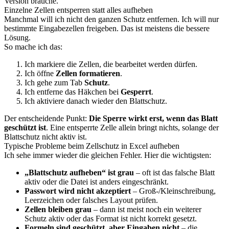
Version brauche.
Einzelne Zellen entsperren statt alles aufheben
Manchmal will ich nicht den ganzen Schutz entfernen. Ich will nur
bestimmte Eingabezellen freigeben. Das ist meistens die bessere
Lösung.
So mache ich das:
Ich markiere die Zellen, die bearbeitet werden dürfen.
Ich öffne
Zellen formatieren
.
Ich gehe zum Tab
Schutz
.
Ich entferne das Häkchen bei
Gesperrt
.
Ich aktiviere danach wieder den Blattschutz.
Der entscheidende Punkt:
Die Sperre wirkt erst, wenn das Blatt
geschützt ist
. Eine entsperrte Zelle allein bringt nichts, solange der
Blattschutz nicht aktiv ist.
Typische Probleme beim Zellschutz in Excel aufheben
Ich sehe immer wieder die gleichen Fehler. Hier die wichtigsten:
„Blattschutz aufheben“ ist grau
– oft ist das falsche Blatt
aktiv oder die Datei ist anders eingeschränkt.
Passwort wird nicht akzeptiert
– Groß-/Kleinschreibung,
Leerzeichen oder falsches Layout prüfen.
Zellen bleiben grau
– dann ist meist noch ein weiterer
Schutz aktiv oder das Format ist nicht korrekt gesetzt.
Formeln sind geschützt, aber Eingaben nicht
– die