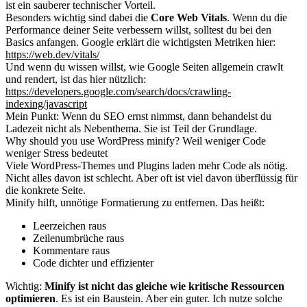
ist ein sauberer technischer Vorteil.
Besonders wichtig sind dabei die
Core Web Vitals
. Wenn du die
Performance deiner Seite verbessern willst, solltest du bei den
Basics anfangen. Google erklärt die wichtigsten Metriken hier:
https://web.dev/vitals/
Und wenn du wissen willst, wie Google Seiten allgemein crawlt
und rendert, ist das hier nützlich:
https://developers.google.com/search/docs/crawling-
indexing/javascript
Mein Punkt: Wenn du SEO ernst nimmst, dann behandelst du
Ladezeit nicht als Nebenthema. Sie ist Teil der Grundlage.
Why should you use WordPress minify? Weil weniger Code
weniger Stress bedeutet
Viele WordPress-Themes und Plugins laden mehr Code als nötig.
Nicht alles davon ist schlecht. Aber oft ist viel davon überflüssig für
die konkrete Seite.
Minify hilft, unnötige Formatierung zu entfernen. Das heißt:
Leerzeichen raus
Zeilenumbrüche raus
Kommentare raus
Code dichter und effizienter
Wichtig:
Minify ist nicht das gleiche wie kritische Ressourcen
optimieren
. Es ist ein Baustein. Aber ein guter. Ich nutze solche