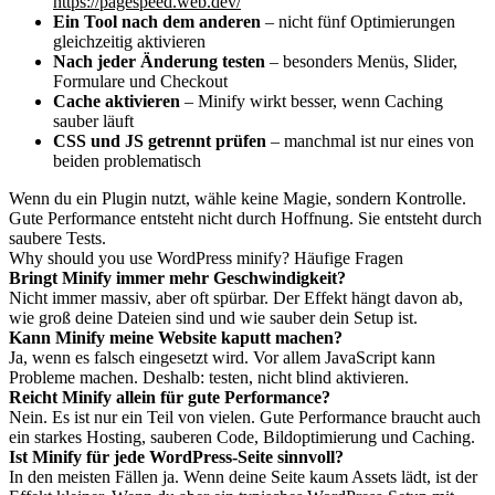
https://pagespeed.web.dev/
Ein Tool nach dem anderen
– nicht fünf Optimierungen
gleichzeitig aktivieren
Nach jeder Änderung testen
– besonders Menüs, Slider,
Formulare und Checkout
Cache aktivieren
– Minify wirkt besser, wenn Caching
sauber läuft
CSS und JS getrennt prüfen
– manchmal ist nur eines von
beiden problematisch
Wenn du ein Plugin nutzt, wähle keine Magie, sondern Kontrolle.
Gute Performance entsteht nicht durch Hoffnung. Sie entsteht durch
saubere Tests.
Why should you use WordPress minify? Häufige Fragen
Bringt Minify immer mehr Geschwindigkeit?
Nicht immer massiv, aber oft spürbar. Der Effekt hängt davon ab,
wie groß deine Dateien sind und wie sauber dein Setup ist.
Kann Minify meine Website kaputt machen?
Ja, wenn es falsch eingesetzt wird. Vor allem JavaScript kann
Probleme machen. Deshalb: testen, nicht blind aktivieren.
Reicht Minify allein für gute Performance?
Nein. Es ist nur ein Teil von vielen. Gute Performance braucht auch
ein starkes Hosting, sauberen Code, Bildoptimierung und Caching.
Ist Minify für jede WordPress-Seite sinnvoll?
In den meisten Fällen ja. Wenn deine Seite kaum Assets lädt, ist der