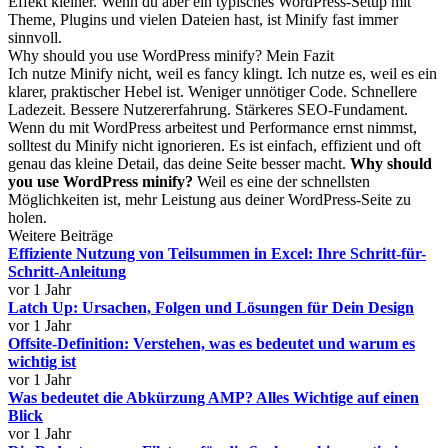
Effekt kleiner. Wenn du aber ein typisches WordPress-Setup mit
Theme, Plugins und vielen Dateien hast, ist Minify fast immer
sinnvoll.
Why should you use WordPress minify? Mein Fazit
Ich nutze Minify nicht, weil es fancy klingt. Ich nutze es, weil es ein
klarer, praktischer Hebel ist. Weniger unnötiger Code. Schnellere
Ladezeit. Bessere Nutzererfahrung. Stärkeres SEO-Fundament.
Wenn du mit WordPress arbeitest und Performance ernst nimmst,
solltest du Minify nicht ignorieren. Es ist einfach, effizient und oft
genau das kleine Detail, das deine Seite besser macht.
Why should
you use WordPress minify?
Weil es eine der schnellsten
Möglichkeiten ist, mehr Leistung aus deiner WordPress-Seite zu
holen.
Weitere Beiträge
Effiziente Nutzung von Teilsummen in Excel: Ihre Schritt-für-
Schritt-Anleitung
vor 1 Jahr
Latch Up: Ursachen, Folgen und Lösungen für Dein Design
vor 1 Jahr
Offsite-Definition: Verstehen, was es bedeutet und warum es
wichtig ist
vor 1 Jahr
Was bedeutet die Abkürzung AMP? Alles Wichtige auf einen
Blick
vor 1 Jahr