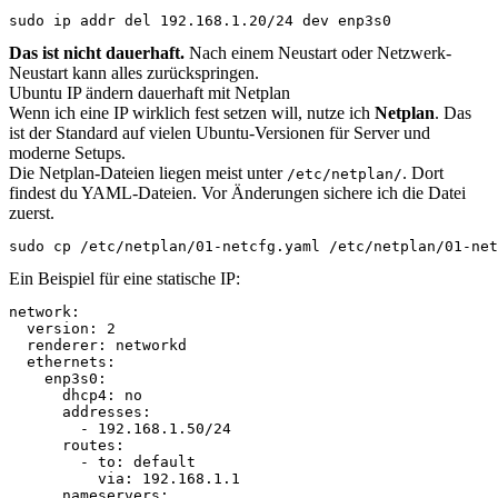
sudo ip addr del 192.168.1.20/24 dev enp3s0
Das ist nicht dauerhaft.
Nach einem Neustart oder Netzwerk-
Neustart kann alles zurückspringen.
Ubuntu IP ändern dauerhaft mit Netplan
Wenn ich eine IP wirklich fest setzen will, nutze ich
Netplan
. Das
ist der Standard auf vielen Ubuntu-Versionen für Server und
moderne Setups.
Die Netplan-Dateien liegen meist unter
. Dort
/etc/netplan/
findest du YAML-Dateien. Vor Änderungen sichere ich die Datei
zuerst.
sudo cp /etc/netplan/01-netcfg.yaml /etc/netplan/01-net
Ein Beispiel für eine statische IP:
network:

  version: 2

  renderer: networkd

  ethernets:

    enp3s0:

      dhcp4: no

      addresses:

        - 192.168.1.50/24

      routes:

        - to: default

          via: 192.168.1.1

      nameservers:
