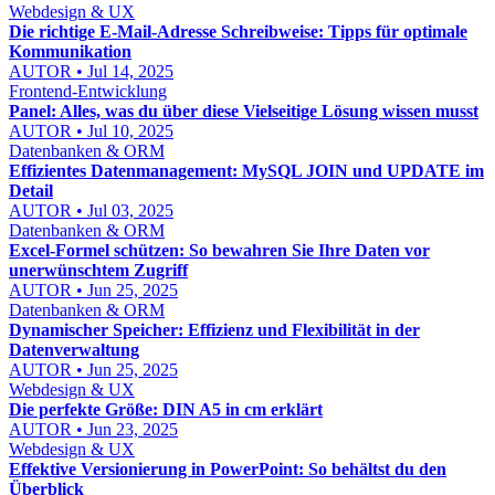
Webdesign & UX
Die richtige E-Mail-Adresse Schreibweise: Tipps für optimale
Kommunikation
AUTOR • Jul 14, 2025
Frontend-Entwicklung
Panel: Alles, was du über diese Vielseitige Lösung wissen musst
AUTOR • Jul 10, 2025
Datenbanken & ORM
Effizientes Datenmanagement: MySQL JOIN und UPDATE im
Detail
AUTOR • Jul 03, 2025
Datenbanken & ORM
Excel-Formel schützen: So bewahren Sie Ihre Daten vor
unerwünschtem Zugriff
AUTOR • Jun 25, 2025
Datenbanken & ORM
Dynamischer Speicher: Effizienz und Flexibilität in der
Datenverwaltung
AUTOR • Jun 25, 2025
Webdesign & UX
Die perfekte Größe: DIN A5 in cm erklärt
AUTOR • Jun 23, 2025
Webdesign & UX
Effektive Versionierung in PowerPoint: So behältst du den
Überblick