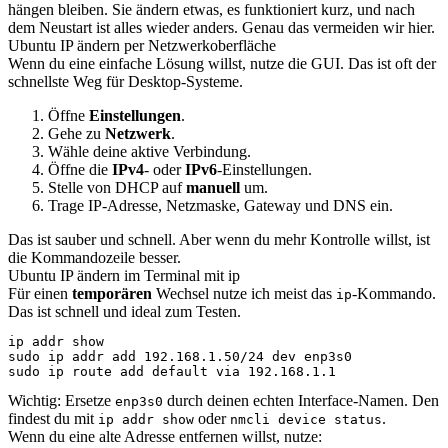
hängen bleiben. Sie ändern etwas, es funktioniert kurz, und nach
dem Neustart ist alles wieder anders. Genau das vermeiden wir hier.
Ubuntu IP ändern per Netzwerkoberfläche
Wenn du eine einfache Lösung willst, nutze die GUI. Das ist oft der
schnellste Weg für Desktop-Systeme.
Öffne
Einstellungen
.
Gehe zu
Netzwerk
.
Wähle deine aktive Verbindung.
Öffne die
IPv4
- oder
IPv6
-Einstellungen.
Stelle von DHCP auf
manuell
um.
Trage IP-Adresse, Netzmaske, Gateway und DNS ein.
Das ist sauber und schnell. Aber wenn du mehr Kontrolle willst, ist
die Kommandozeile besser.
Ubuntu IP ändern im Terminal mit ip
Für einen
temporären
Wechsel nutze ich meist das
-Kommando.
ip
Das ist schnell und ideal zum Testen.
ip addr show

sudo ip addr add 192.168.1.50/24 dev enp3s0

sudo ip route add default via 192.168.1.1
Wichtig: Ersetze
durch deinen echten Interface-Namen. Den
enp3s0
findest du mit
oder
.
ip addr show
nmcli device status
Wenn du eine alte Adresse entfernen willst, nutze: