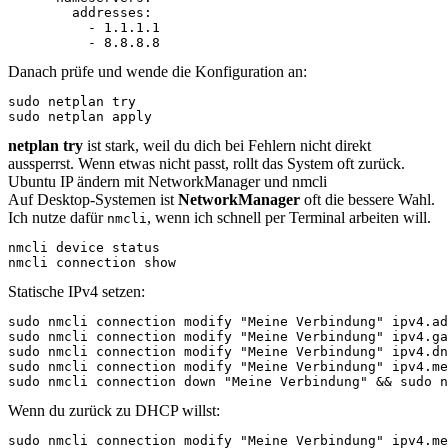
        addresses:

          - 1.1.1.1

          - 8.8.8.8
Danach prüfe und wende die Konfiguration an:
sudo netplan try

sudo netplan apply
netplan try
ist stark, weil du dich bei Fehlern nicht direkt
aussperrst. Wenn etwas nicht passt, rollt das System oft zurück.
Ubuntu IP ändern mit NetworkManager und nmcli
Auf Desktop-Systemen ist
NetworkManager
oft die bessere Wahl.
Ich nutze dafür
, wenn ich schnell per Terminal arbeiten will.
nmcli
nmcli device status

nmcli connection show
Statische IPv4 setzen:
sudo nmcli connection modify "Meine Verbindung" ipv4.ad
sudo nmcli connection modify "Meine Verbindung" ipv4.ga
sudo nmcli connection modify "Meine Verbindung" ipv4.dn
sudo nmcli connection modify "Meine Verbindung" ipv4.me
sudo nmcli connection down "Meine Verbindung" && sudo n
Wenn du zurück zu DHCP willst:
sudo nmcli connection modify "Meine Verbindung" ipv4.me