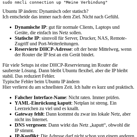
sudo nmcli connection up "Meine Verbindung"
Ubuntu IP ändern: Dynamisch oder statisch?
Ich entscheide das immer nach dem Ziel. Nicht nach Gefühl.
Dynamische IP
: gut für normale Clients, Laptops und
Geräte, die einfach ins Netz sollen.
Statische IP
: sinnvoll für Server, Drucker, NAS, Remote-
Zugriff und Port-Weiterleitungen.
Reservierte DHCP-Adresse
: oft der beste Mittelweg, wenn
der Router die IP fest an ein Gerät bindet.
Für viele Setups ist eine DHCP-Reservierung im Router die
sauberste Lösung. Dann bleibt Ubuntu flexibel, aber die IP bleibt
stabil. Das reduziert Fehler.
Typische Fehler beim Ubuntu IP ändern
Hier verlierst du am schnellsten Zeit. Ich halte es kurz und praktisch.
Falscher Interface-Name
: Nicht raten. Immer prüfen.
YAML-Einrückung kaputt
: Netplan ist streng. Ein
Leerzeichen zu viel und es knallt.
Gateway fehlt
: Dann kommst du zwar ins lokale Netz, aber
nicht ins Internet.
DNS vergessen
: Dann wirkt das Netz „kaputt“, obwohl die
IP stimmt.
IP-Konflikt
: Die Adresse darf nicht schon von einem anderen