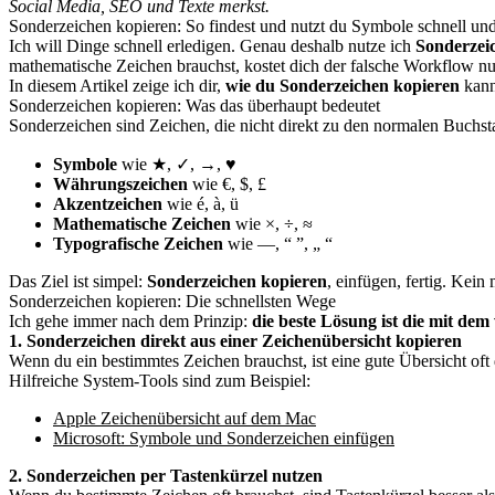
Social Media, SEO und Texte merkst.
Sonderzeichen kopieren: So findest und nutzt du Symbole schnell un
Ich will Dinge schnell erledigen. Genau deshalb nutze ich
Sonderzei
mathematische Zeichen brauchst, kostet dich der falsche Workflow nu
In diesem Artikel zeige ich dir,
wie du Sonderzeichen kopieren
kann
Sonderzeichen kopieren: Was das überhaupt bedeutet
Sonderzeichen sind Zeichen, die nicht direkt zu den normalen Buchs
Symbole
wie ★, ✓, →, ♥
Währungszeichen
wie €, $, £
Akzentzeichen
wie é, à, ü
Mathematische Zeichen
wie ×, ÷, ≈
Typografische Zeichen
wie —, “ ”, „ “
Das Ziel ist simpel:
Sonderzeichen kopieren
, einfügen, fertig. Kein
Sonderzeichen kopieren: Die schnellsten Wege
Ich gehe immer nach dem Prinzip:
die beste Lösung ist die mit de
1. Sonderzeichen direkt aus einer Zeichenübersicht kopieren
Wenn du ein bestimmtes Zeichen brauchst, ist eine gute Übersicht oft d
Hilfreiche System-Tools sind zum Beispiel:
Apple Zeichenübersicht auf dem Mac
Microsoft: Symbole und Sonderzeichen einfügen
2. Sonderzeichen per Tastenkürzel nutzen