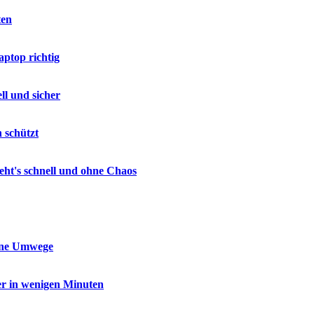
ten
ptop richtig
ll und sicher
 schützt
geht's schnell und ohne Chaos
ohne Umwege
er in wenigen Minuten