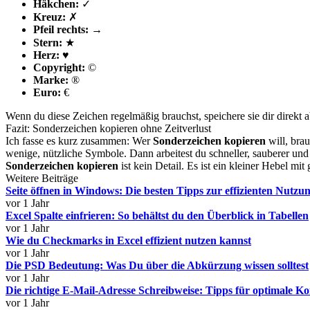
Häkchen:
✓
Kreuz:
✗
Pfeil rechts:
→
Stern:
★
Herz:
♥
Copyright:
©
Marke:
®
Euro:
€
Wenn du diese Zeichen regelmäßig brauchst, speichere sie dir direkt 
Fazit: Sonderzeichen kopieren ohne Zeitverlust
Ich fasse es kurz zusammen: Wer
Sonderzeichen kopieren
will, bra
wenige, nützliche Symbole. Dann arbeitest du schneller, sauberer und 
Sonderzeichen kopieren
ist kein Detail. Es ist ein kleiner Hebel mi
Weitere Beiträge
Seite öffnen in Windows: Die besten Tipps zur effizienten Nutzu
vor 1 Jahr
Excel Spalte einfrieren: So behältst du den Überblick in Tabellen
vor 1 Jahr
Wie du Checkmarks in Excel effizient nutzen kannst
vor 1 Jahr
Die PSD Bedeutung: Was Du über die Abkürzung wissen solltest
vor 1 Jahr
Die richtige E-Mail-Adresse Schreibweise: Tipps für optimale 
vor 1 Jahr