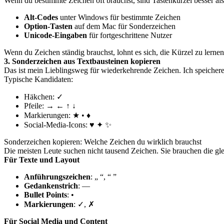
Wenn du bestimmte Zeichen oft brauchst, sind Tastenkürzel besser als 
Alt-Codes
unter Windows für bestimmte Zeichen
Option-Tasten
auf dem Mac für Sonderzeichen
Unicode-Eingaben
für fortgeschrittene Nutzer
Wenn du Zeichen ständig brauchst, lohnt es sich, die Kürzel zu lernen
3. Sonderzeichen aus Textbausteinen kopieren
Das ist mein Lieblingsweg für wiederkehrende Zeichen. Ich speicher
Typische Kandidaten:
Häkchen: ✓
Pfeile: → ← ↑ ↓
Markierungen: ★ • ♦
Social-Media-Icons: ♥ ✦ ✨
Sonderzeichen kopieren: Welche Zeichen du wirklich brauchst
Die meisten Leute suchen nicht tausend Zeichen. Sie brauchen die g
Für Texte und Layout
Anführungszeichen
: „ “, “ ”
Gedankenstrich
: —
Bullet Points
: •
Markierungen
: ✓, ✗
Für Social Media und Content