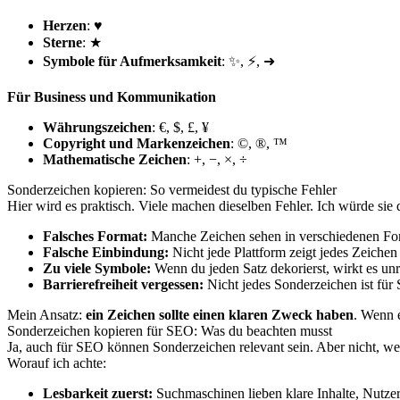
Herzen
: ♥
Sterne
: ★
Symbole für Aufmerksamkeit
: ✨, ⚡, ➜
Für Business und Kommunikation
Währungszeichen
: €, $, £, ¥
Copyright und Markenzeichen
: ©, ®, ™
Mathematische Zeichen
: +, −, ×, ÷
Sonderzeichen kopieren: So vermeidest du typische Fehler
Hier wird es praktisch. Viele machen dieselben Fehler. Ich würde sie 
Falsches Format:
Manche Zeichen sehen in verschiedenen Font
Falsche Einbindung:
Nicht jede Plattform zeigt jedes Zeichen 
Zu viele Symbole:
Wenn du jeden Satz dekorierst, wirkt es unru
Barrierefreiheit vergessen:
Nicht jedes Sonderzeichen ist für 
Mein Ansatz:
ein Zeichen sollte einen klaren Zweck haben
. Wenn e
Sonderzeichen kopieren für SEO: Was du beachten musst
Ja, auch für SEO können Sonderzeichen relevant sein. Aber nicht, wei
Worauf ich achte:
Lesbarkeit zuerst:
Suchmaschinen lieben klare Inhalte, Nutzer