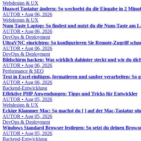
Webdesign & UX
Huawei Tastatur ändern: So wechselst du die Eingabe in 2 Minu
AUTOR • Aug 06, 2026
Webdesign & UX
Num Taste Laptop: So findest und nutzt du die Num-Taste am La
AUTOR • Aug 06, 2026
DevOps & Deployment
UltraVNC einrichten: So konfigurieren Sie Remote-Zugriff schne
AUTOR • Aug 06, 2026
DevOps & Deployment
Bildschirm hacken: Was wirklich dahinter steckt und wie du dich
AUTOR • Aug 06, 2026
Performance & SEO
Text in Excel einfügen, formatieren und sauber verarbeiten: So 
AUTOR • Aug 06, 2026
Backend-Entwicklung
Effektive PHP Anwendungen: Tipps und Tricks für Entwickler
AUTOR • Aug 05, 2026
Webdesign & UX
Eckige Klammer Mac: So machst du [ ] auf der Mac-Tastatur 
AUTOR • Aug 05, 2026
DevOps & Deployment
Windows Standard Browser festlegen: So setzt du deinen Brows
AUTOR • Aug 05, 2026
Backend-Entwicklung