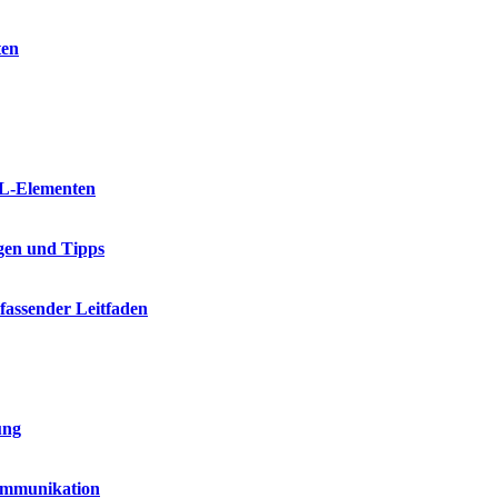
ten
ML-Elementen
gen und Tipps
fassender Leitfaden
ung
Kommunikation