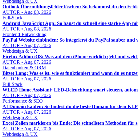
Webdesign & UX
Outlook Übermittlungsfehler löschen: So bekommst du den Fehle
AUTOR • Aug 08, 2026
Full-Stack
Android JavaScript App: So baust du schnell eine starke App mi
AUTOR • Aug 08, 2026
Frontend-Entwicklung
PayPal Website einbinden: So integrierst du PayPal sauber und 
AUTOR • Aug 07, 2026
Webdesign & UX
Firefox Addon iOS: Was auf dem iPhone wirklich geht und welch
AUTOR • Aug 07, 2026
Datenbanken & ORM
Bitset Lang: Was es ist, wie es funktioniert und wann du es nutzen
AUTOR • Aug 07, 2026
Full-Stack
WLED Home Assistant: LED-Beleuchtung smart steuern, automat
AUTOR • Aug 07, 2026
Performance & SEO
AI Domain kaufen: So findest du die beste Domain für dein KI-P
AUTOR • Aug 07, 2026
Webdesign & UX
Excel Zellen markieren bis Ende: Die schnellsten Methoden für 
AUTOR • Aug 07, 2026
Webdesign & UX