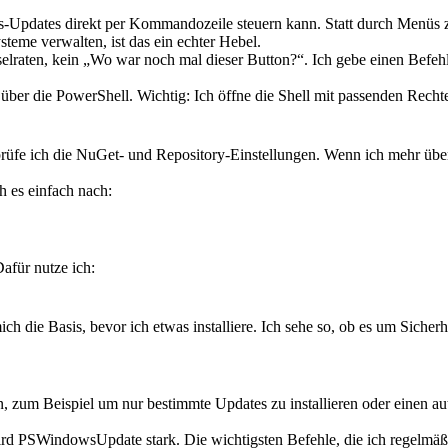
pdates direkt per Kommandozeile steuern kann. Statt durch Menüs zu kl
teme verwalten, ist das ein echter Hebel.
ätselraten, kein „Wo war noch mal dieser Button?“. Ich gebe einen Befe
 über die PowerShell. Wichtig: Ich öffne die Shell mit passenden Rechte
rüfe ich die NuGet- und Repository-Einstellungen. Wenn ich mehr über 
h es einfach nach:
Dafür nutze ich:
h die Basis, bevor ich etwas installiere. Ich sehe so, ob es um Sicherh
en, zum Beispiel um nur bestimmte Updates zu installieren oder einen a
r wird PSWindowsUpdate stark. Die wichtigsten Befehle, die ich regelmäß