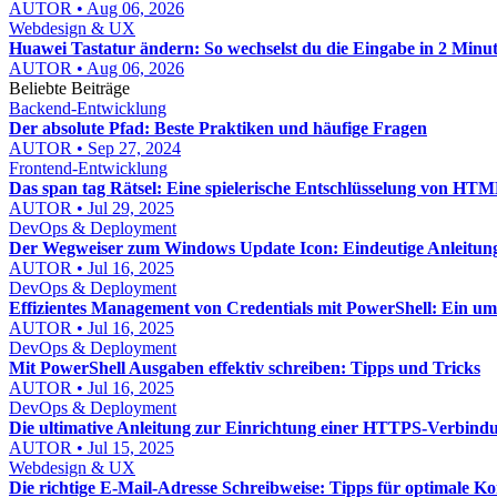
AUTOR • Aug 06, 2026
Webdesign & UX
Huawei Tastatur ändern: So wechselst du die Eingabe in 2 Minu
AUTOR • Aug 06, 2026
Beliebte Beiträge
Backend-Entwicklung
Der absolute Pfad: Beste Praktiken und häufige Fragen
AUTOR • Sep 27, 2024
Frontend-Entwicklung
Das span tag Rätsel: Eine spielerische Entschlüsselung von HT
AUTOR • Jul 29, 2025
DevOps & Deployment
Der Wegweiser zum Windows Update Icon: Eindeutige Anleitun
AUTOR • Jul 16, 2025
DevOps & Deployment
Effizientes Management von Credentials mit PowerShell: Ein um
AUTOR • Jul 16, 2025
DevOps & Deployment
Mit PowerShell Ausgaben effektiv schreiben: Tipps und Tricks
AUTOR • Jul 16, 2025
DevOps & Deployment
Die ultimative Anleitung zur Einrichtung einer HTTPS-Verbind
AUTOR • Jul 15, 2025
Webdesign & UX
Die richtige E-Mail-Adresse Schreibweise: Tipps für optimale 