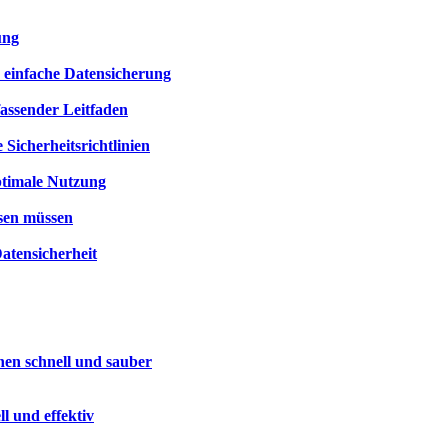
ung
e einfache Datensicherung
assender Leitfaden
 Sicherheitsrichtlinien
ptimale Nutzung
ssen müssen
atensicherheit
hen schnell und sauber
l und effektiv