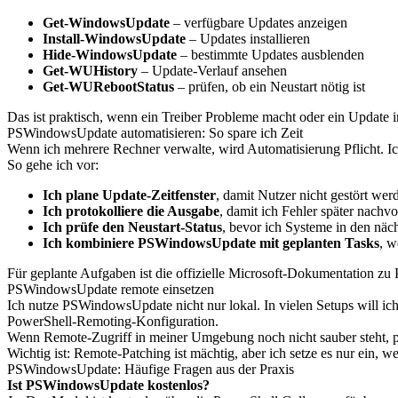
Get-WindowsUpdate
– verfügbare Updates anzeigen
Install-WindowsUpdate
– Updates installieren
Hide-WindowsUpdate
– bestimmte Updates ausblenden
Get-WUHistory
– Update-Verlauf ansehen
Get-WURebootStatus
– prüfen, ob ein Neustart nötig ist
Das ist praktisch, wenn ein Treiber Probleme macht oder ein Update 
PSWindowsUpdate automatisieren: So spare ich Zeit
Wenn ich mehrere Rechner verwalte, wird Automatisierung Pflicht. Ich 
So gehe ich vor:
Ich plane Update-Zeitfenster
, damit Nutzer nicht gestört wer
Ich protokolliere die Ausgabe
, damit ich Fehler später nachv
Ich prüfe den Neustart-Status
, bevor ich Systeme in den näch
Ich kombiniere PSWindowsUpdate mit geplanten Tasks
, w
Für geplante Aufgaben ist die offizielle Microsoft-Dokumentation zu
PSWindowsUpdate remote einsetzen
Ich nutze PSWindowsUpdate nicht nur lokal. In vielen Setups will i
PowerShell-Remoting-Konfiguration.
Wenn Remote-Zugriff in meiner Umgebung noch nicht sauber steht, pr
Wichtig ist: Remote-Patching ist mächtig, aber ich setze es nur ein, w
PSWindowsUpdate: Häufige Fragen aus der Praxis
Ist PSWindowsUpdate kostenlos?