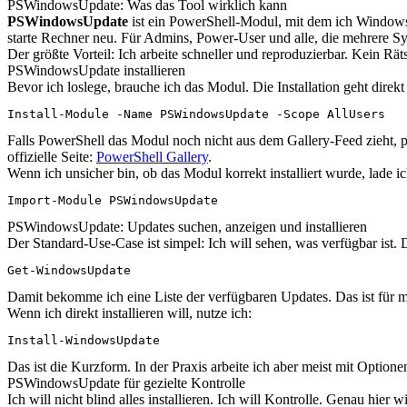
PSWindowsUpdate: Was das Tool wirklich kann
PSWindowsUpdate
ist ein PowerShell-Modul, mit dem ich Windows-U
starte Rechner neu. Für Admins, Power-User und alle, die mehrere Sys
Der größte Vorteil: Ich arbeite schneller und reproduzierbar. Kein R
PSWindowsUpdate installieren
Bevor ich loslege, brauche ich das Modul. Die Installation geht direkt
Install-Module -Name PSWindowsUpdate -Scope AllUsers
Falls PowerShell das Modul noch nicht aus dem Gallery-Feed zieht, p
offizielle Seite:
PowerShell Gallery
.
Wenn ich unsicher bin, ob das Modul korrekt installiert wurde, lade ic
Import-Module PSWindowsUpdate
PSWindowsUpdate: Updates suchen, anzeigen und installieren
Der Standard-Use-Case ist simpel: Ich will sehen, was verfügbar ist. 
Get-WindowsUpdate
Damit bekomme ich eine Liste der verfügbaren Updates. Das ist für mic
Wenn ich direkt installieren will, nutze ich:
Install-WindowsUpdate
Das ist die Kurzform. In der Praxis arbeite ich aber meist mit Option
PSWindowsUpdate für gezielte Kontrolle
Ich will nicht blind alles installieren. Ich will Kontrolle. Genau hie