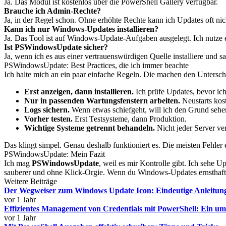
Ja. Das Modul ist kostenlos über die PowerShell Gallery verfügbar.
Brauche ich Admin-Rechte?
Ja, in der Regel schon. Ohne erhöhte Rechte kann ich Updates oft nich
Kann ich nur Windows-Updates installieren?
Ja. Das Tool ist auf Windows-Update-Aufgaben ausgelegt. Ich nutze e
Ist PSWindowsUpdate sicher?
Ja, wenn ich es aus einer vertrauenswürdigen Quelle installiere und sa
PSWindowsUpdate: Best Practices, die ich immer beachte
Ich halte mich an ein paar einfache Regeln. Die machen den Untersc
Erst anzeigen, dann installieren.
Ich prüfe Updates, bevor ich 
Nur in passenden Wartungsfenstern arbeiten.
Neustarts kost
Logs sichern.
Wenn etwas schiefgeht, will ich den Grund sehe
Vorher testen.
Erst Testsysteme, dann Produktion.
Wichtige Systeme getrennt behandeln.
Nicht jeder Server ve
Das klingt simpel. Genau deshalb funktioniert es. Die meisten Fehler
PSWindowsUpdate: Mein Fazit
Ich mag
PSWindowsUpdate
, weil es mir Kontrolle gibt. Ich sehe U
sauberer und ohne Klick-Orgie. Wenn du Windows-Updates ernsthaft v
Weitere Beiträge
Der Wegweiser zum Windows Update Icon: Eindeutige Anleitun
vor 1 Jahr
Effizientes Management von Credentials mit PowerShell: Ein um
vor 1 Jahr