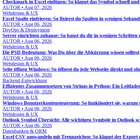
Checkmark in Excel einfügen: So klappt das Symbol schnell und
AUTOR • Aug 07, 2026
Webdesign & UX
Excel Spalte einfrieren: So fixierst du Spalten in wenigen Sekun
AUTOR • Aug 06, 2026
DevOps & Deployment
Server einrichten zuhause: So baust du dir in wenigen Schritten
AUTOR • Aug 06, 2026
Webdesign & UX
Die PSD Bedeutung: Was Du über die Abkürzung wissen solltest
AUTOR • Aug 06, 2026
Webdesign & UX
Seite öffnen Windows: So öffnest du jede Webseite direkt und 
AUTOR • Aug 06, 2026
Backend-Entwicklung
Effizientes Zusammensetzen von Strings in Python: Ein Leitfade
AUTOR • Aug 06, 2026
Webdesign & UX
Windows Benutzerkontensteuerung: So funktioniert sie, warum sie 
AUTOR • Aug 06, 2026
Webdesign & UX
Outlook Symbol Übersicht: Alle wichtigen Symbole in Outlook sc
AUTOR • Aug 06, 2026
Datenbanken & ORM
Excel CSV umwandeln mit Trennzeichen: So klappt der Export