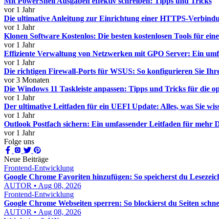
Mit PowerShell Ausgaben effektiv schreiben: Tipps und Tricks
vor 1 Jahr
Die ultimative Anleitung zur Einrichtung einer HTTPS-Verbind
vor 1 Jahr
Klonen Software Kostenlos: Die besten kostenlosen Tools für ein
vor 1 Jahr
Effiziente Verwaltung von Netzwerken mit GPO Server: Ein umf
vor 1 Jahr
Die richtigen Firewall-Ports für WSUS: So konfigurieren Sie Ihre
vor 3 Monaten
Die Windows 11 Taskleiste anpassen: Tipps und Tricks für die o
vor 1 Jahr
Der ultimative Leitfaden für ein UEFI Update: Alles, was Sie wi
vor 1 Jahr
Outlook Postfach sichern: Ein umfassender Leitfaden für mehr D
vor 1 Jahr
Folge uns
Neue Beiträge
Frontend-Entwicklung
Google Chrome Favoriten hinzufügen: So speicherst du Lesezeic
AUTOR • Aug 08, 2026
Frontend-Entwicklung
Google Chrome Webseiten sperren: So blockierst du Seiten schnel
AUTOR • Aug 08, 2026