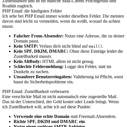
Zustellbarkeit und ist für manche Mail-Clients Pflichtgefühl und
Realität zugleich.
PHP Email: die häufigsten Fehler
Ich sehe bei PHP Email immer wieder dieselben Fehler. Die meisten
davon sind leicht zu vermeiden, wenn du weißt, worauf du achten
musst.
Falscher From-Absender:
Nutze eine Adresse, die zu deiner
Domain passt.
Kein SMTP:
Verlass dich nicht blind auf
.
mail()
Kein SPF, DKIM, DMARC:
Ohne diese Einträge leidet die
Zustellbarkeit massiv.
Kein AltBody:
HTML allein ist nicht genug.
Schlechte Fehlermeldung:
Logge den Fehler, statt im
Dunkeln zu suchen.
Unsaubere Benutzereingaben:
Validierung ist Pflicht, sonst
baust du Sicherheitsprobleme ein.
PHP Email: Zustellbarkeit verbessern
Eine verschickte Mail ist nicht automatisch eine zugestellte Mail.
Das ist der Unterschied, der Geld kostet oder Leads bringt. Wenn
ich Zustellbarkeit will, achte ich auf diese Punkte:
Verwende eine echte Domain
statt Freemail-Absendern.
Richte SPF, DKIM und DMARC ein
.
Nutze einen seriösen SMTP-Anbieter
.