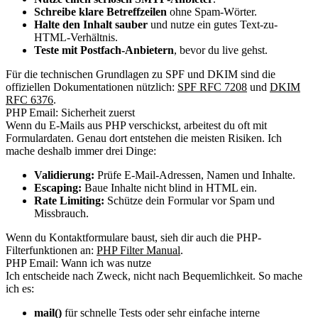
Schreibe klare Betreffzeilen
ohne Spam-Wörter.
Halte den Inhalt sauber
und nutze ein gutes Text-zu-
HTML-Verhältnis.
Teste mit Postfach-Anbietern
, bevor du live gehst.
Für die technischen Grundlagen zu SPF und DKIM sind die
offiziellen Dokumentationen nützlich:
SPF RFC 7208
und
DKIM
RFC 6376
.
PHP Email: Sicherheit zuerst
Wenn du E-Mails aus PHP verschickst, arbeitest du oft mit
Formulardaten. Genau dort entstehen die meisten Risiken. Ich
mache deshalb immer drei Dinge:
Validierung:
Prüfe E-Mail-Adressen, Namen und Inhalte.
Escaping:
Baue Inhalte nicht blind in HTML ein.
Rate Limiting:
Schütze dein Formular vor Spam und
Missbrauch.
Wenn du Kontaktformulare baust, sieh dir auch die PHP-
Filterfunktionen an:
PHP Filter Manual
.
PHP Email: Wann ich was nutze
Ich entscheide nach Zweck, nicht nach Bequemlichkeit. So mache
ich es:
mail()
für schnelle Tests oder sehr einfache interne