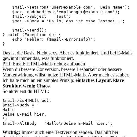
    $mail->setFrom('
user@example.com
', 'Dein Name');

    $mail->addAddress('
empfaenger@example.com
');

    $mail->Subject = 'Test';

    $mail->Body = 'Hallo, das ist eine Testmail.';

    $mail->send();

} catch (Exception $e) {

    echo "Fehler: {$mail->ErrorInfo}";

}
Das ist die Basis. Nicht sexy. Aber es funktioniert. Und bei E-Mails
gewinnt immer das, was funktioniert.
PHP Email: HTML-Mails richtig aufbauen
Wenn du bessere Conversion, bessere Lesbarkeit oder bessere
Markenwirkung willst, nutze HTML-Mails. Aber mach es sauber.
Ich halte mich an ein simples Prinzip:
einfaches Layout, klare
Struktur, wenig Chaos
.
So aktivierst du HTML:
$mail->isHTML(true);

$mail->Body = '
Hallo
Deine E-Mail hier.
';

$mail->AltBody = 'Hallo\nDeine E-Mail hier.';
Wichtig:
Immer auch eine Textversion senden. Das hilft bei