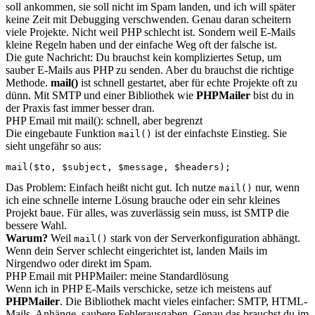
soll ankommen, sie soll nicht im Spam landen, und ich will später
keine Zeit mit Debugging verschwenden. Genau daran scheitern
viele Projekte. Nicht weil PHP schlecht ist. Sondern weil E-Mails
kleine Regeln haben und der einfache Weg oft der falsche ist.
Die gute Nachricht: Du brauchst kein kompliziertes Setup, um
sauber E-Mails aus PHP zu senden. Aber du brauchst die richtige
Methode.
mail()
ist schnell gestartet, aber für echte Projekte oft zu
dünn. Mit SMTP und einer Bibliothek wie
PHPMailer
bist du in
der Praxis fast immer besser dran.
PHP Email mit mail(): schnell, aber begrenzt
Die eingebaute Funktion
ist der einfachste Einstieg. Sie
mail()
sieht ungefähr so aus:
mail($to, $subject, $message, $headers);
Das Problem: Einfach heißt nicht gut. Ich nutze
nur, wenn
mail()
ich eine schnelle interne Lösung brauche oder ein sehr kleines
Projekt baue. Für alles, was zuverlässig sein muss, ist SMTP die
bessere Wahl.
Warum?
Weil
stark von der Serverkonfiguration abhängt.
mail()
Wenn dein Server schlecht eingerichtet ist, landen Mails im
Nirgendwo oder direkt im Spam.
PHP Email mit PHPMailer: meine Standardlösung
Wenn ich in PHP E-Mails verschicke, setze ich meistens auf
PHPMailer
. Die Bibliothek macht vieles einfacher: SMTP, HTML-
Mails, Anhänge, saubere Fehlerausgaben. Genau das brauchst du im