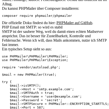
Alltag.
Du kannst PHPMailer über Composer installieren:
composer require phpmailer/phpmailer
Die offizielle Doku findest du hier:
PHPMailer auf GitHub
.
PHP Email mit SMTP: so wird es stabil
SMTP ist der saubere Weg, weil du damit einen echten Mailserver
ansprichst. Das ist besser für Zustellbarkeit, Kontrolle und
Fehlersuche. Wenn ich will, dass Mails ankommen, nutze ich SMTP
fast immer.
Ein typisches Setup sieht so aus:
use PHPMailer\PHPMailer\PHPMailer;

use PHPMailer\PHPMailer\Exception;

require 'vendor/autoload.php';

$mail = new PHPMailer(true);

try {

    $mail->isSMTP();

    $mail->Host = 'smtp.example.com';

    $mail->SMTPAuth = true;

    $mail->Username = '
user@example.com
';

    $mail->Password = 'secret';

    $mail->SMTPSecure = PHPMailer::ENCRYPTION_STARTTLS;

    $mail->Port = 587;
