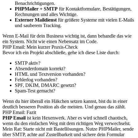
Benachrichtigungen.
PHPMailer + SMTP
für Kontaktformulare, Bestätigungen,
Rechnungen und alles Wichtige.
Externer Maildienst
für größere Systeme mit vielen E-Mails
und sauberem Tracking.
Wenn E-Mail für dein Business wichtig ist, dann behandle das wie
ein System. Nicht wie einen Nebensatz im Code.
PHP Email: Mein kurzer Praxis-Check
Bevor ich ein Projekt abschließe, gehe ich diese Liste durch:
SMTP aktiv?
Absenderdomain korrekt?
HTML und Textversion vorhanden?
Fehlerlog vorhanden?
SPF, DKIM, DMARC gesetzt?
Spam-Test gemacht?
Wenn du hier überall ein Häkchen setzen kannst, bist du in einer
deutlich besseren Position als die meisten. Und genau das zählt.
PHP Email: Fazit
PHP Email
ist kein Hexenwerk. Aber es wird schnell chaotisch,
wenn du den einfachen Weg mit dem richtigen Weg verwechselst.
Mein Rat: Starte nicht mit Bastellösungen. Nutze PHPMailer, sende
über SMTP, achte auf Zustellbarkeit und sichere dein Formular