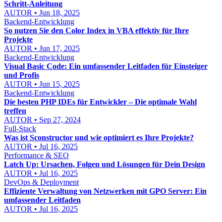
Schritt-Anleitung
AUTOR • Jun 18, 2025
Backend-Entwicklung
So nutzen Sie den Color Index in VBA effektiv für Ihre
Projekte
AUTOR • Jun 17, 2025
Backend-Entwicklung
Visual Basic Code: Ein umfassender Leitfaden für Einsteiger
und Profis
AUTOR • Jun 15, 2025
Backend-Entwicklung
Die besten PHP IDEs für Entwickler – Die optimale Wahl
treffen
AUTOR • Sep 27, 2024
Full-Stack
Was ist Sconstructor und wie optimiert es Ihre Projekte?
AUTOR • Jul 16, 2025
Performance & SEO
Latch Up: Ursachen, Folgen und Lösungen für Dein Design
AUTOR • Jul 16, 2025
DevOps & Deployment
Effiziente Verwaltung von Netzwerken mit GPO Server: Ein
umfassender Leitfaden
AUTOR • Jul 16, 2025