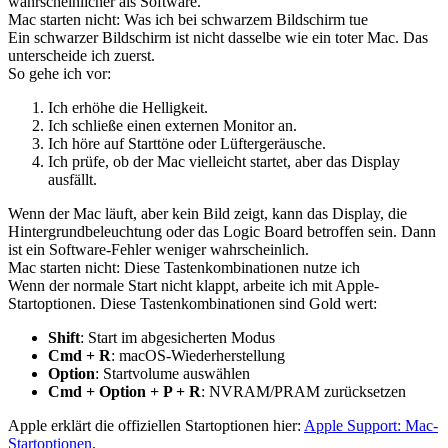
wahrscheinlicher als Software.
Mac starten nicht: Was ich bei schwarzem Bildschirm tue
Ein schwarzer Bildschirm ist nicht dasselbe wie ein toter Mac. Das
unterscheide ich zuerst.
So gehe ich vor:
Ich erhöhe die Helligkeit.
Ich schließe einen externen Monitor an.
Ich höre auf Starttöne oder Lüftergeräusche.
Ich prüfe, ob der Mac vielleicht startet, aber das Display
ausfällt.
Wenn der Mac läuft, aber kein Bild zeigt, kann das Display, die
Hintergrundbeleuchtung oder das Logic Board betroffen sein. Dann
ist ein Software-Fehler weniger wahrscheinlich.
Mac starten nicht: Diese Tastenkombinationen nutze ich
Wenn der normale Start nicht klappt, arbeite ich mit Apple-
Startoptionen. Diese Tastenkombinationen sind Gold wert:
Shift
: Start im abgesicherten Modus
Cmd + R
: macOS-Wiederherstellung
Option
: Startvolume auswählen
Cmd + Option + P + R
: NVRAM/PRAM zurücksetzen
Apple erklärt die offiziellen Startoptionen hier:
Apple Support: Mac-
Startoptionen
.