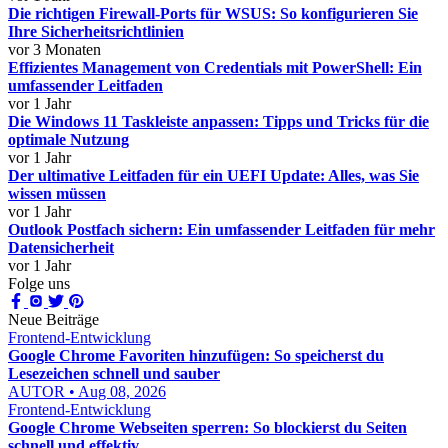
Die richtigen Firewall-Ports für WSUS: So konfigurieren Sie
Ihre Sicherheitsrichtlinien
vor 3 Monaten
Effizientes Management von Credentials mit PowerShell: Ein
umfassender Leitfaden
vor 1 Jahr
Die Windows 11 Taskleiste anpassen: Tipps und Tricks für die
optimale Nutzung
vor 1 Jahr
Der ultimative Leitfaden für ein UEFI Update: Alles, was Sie
wissen müssen
vor 1 Jahr
Outlook Postfach sichern: Ein umfassender Leitfaden für mehr
Datensicherheit
vor 1 Jahr
Folge uns
Neue Beiträge
Frontend-Entwicklung
Google Chrome Favoriten hinzufügen: So speicherst du
Lesezeichen schnell und sauber
AUTOR • Aug 08, 2026
Frontend-Entwicklung
Google Chrome Webseiten sperren: So blockierst du Seiten
schnell und effektiv