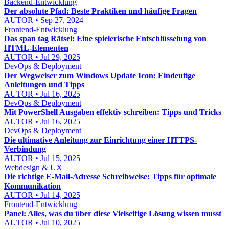
Backend-Entwicklung
Der absolute Pfad: Beste Praktiken und häufige Fragen
AUTOR • Sep 27, 2024
Frontend-Entwicklung
Das span tag Rätsel: Eine spielerische Entschlüsselung von
HTML-Elementen
AUTOR • Jul 29, 2025
DevOps & Deployment
Der Wegweiser zum Windows Update Icon: Eindeutige
Anleitungen und Tipps
AUTOR • Jul 16, 2025
DevOps & Deployment
Mit PowerShell Ausgaben effektiv schreiben: Tipps und Tricks
AUTOR • Jul 16, 2025
DevOps & Deployment
Die ultimative Anleitung zur Einrichtung einer HTTPS-
Verbindung
AUTOR • Jul 15, 2025
Webdesign & UX
Die richtige E-Mail-Adresse Schreibweise: Tipps für optimale
Kommunikation
AUTOR • Jul 14, 2025
Frontend-Entwicklung
Panel: Alles, was du über diese Vielseitige Lösung wissen musst
AUTOR • Jul 10, 2025