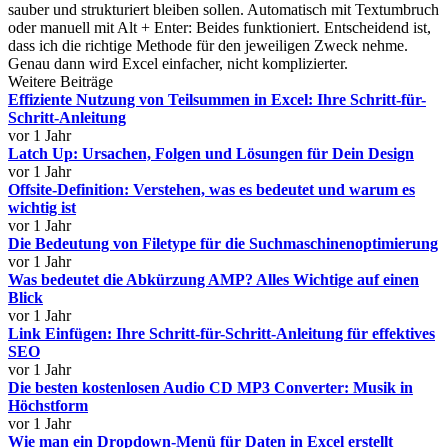
sauber und strukturiert bleiben sollen. Automatisch mit Textumbruch
oder manuell mit Alt + Enter: Beides funktioniert. Entscheidend ist,
dass ich die richtige Methode für den jeweiligen Zweck nehme.
Genau dann wird Excel einfacher, nicht komplizierter.
Weitere Beiträge
Effiziente Nutzung von Teilsummen in Excel: Ihre Schritt-für-
Schritt-Anleitung
vor 1 Jahr
Latch Up: Ursachen, Folgen und Lösungen für Dein Design
vor 1 Jahr
Offsite-Definition: Verstehen, was es bedeutet und warum es
wichtig ist
vor 1 Jahr
Die Bedeutung von Filetype für die Suchmaschinenoptimierung
vor 1 Jahr
Was bedeutet die Abkürzung AMP? Alles Wichtige auf einen
Blick
vor 1 Jahr
Link Einfügen: Ihre Schritt-für-Schritt-Anleitung für effektives
SEO
vor 1 Jahr
Die besten kostenlosen Audio CD MP3 Converter: Musik in
Höchstform
vor 1 Jahr
Wie man ein Dropdown-Menü für Daten in Excel erstellt