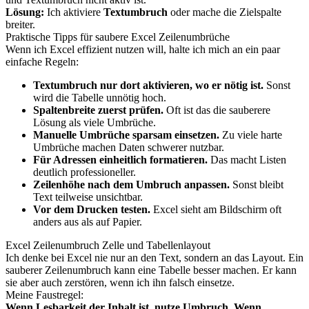
Lösung:
Ich aktiviere
Textumbruch
oder mache die Zielspalte
breiter.
Praktische Tipps für saubere Excel Zeilenumbrüche
Wenn ich Excel effizient nutzen will, halte ich mich an ein paar
einfache Regeln:
Textumbruch nur dort aktivieren, wo er nötig ist.
Sonst
wird die Tabelle unnötig hoch.
Spaltenbreite zuerst prüfen.
Oft ist das die sauberere
Lösung als viele Umbrüche.
Manuelle Umbrüche sparsam einsetzen.
Zu viele harte
Umbrüche machen Daten schwerer nutzbar.
Für Adressen einheitlich formatieren.
Das macht Listen
deutlich professioneller.
Zeilenhöhe nach dem Umbruch anpassen.
Sonst bleibt
Text teilweise unsichtbar.
Vor dem Drucken testen.
Excel sieht am Bildschirm oft
anders aus als auf Papier.
Excel Zeilenumbruch Zelle und Tabellenlayout
Ich denke bei Excel nie nur an den Text, sondern an das Layout. Ein
sauberer Zeilenumbruch kann eine Tabelle besser machen. Er kann
sie aber auch zerstören, wenn ich ihn falsch einsetze.
Meine Faustregel:
Wenn Lesbarkeit der Inhalt ist, nutze Umbruch. Wenn