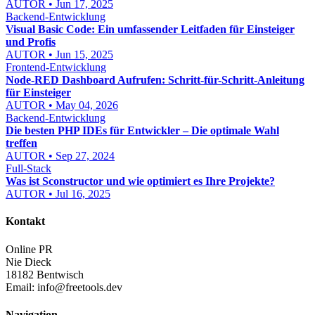
AUTOR • Jun 17, 2025
Backend-Entwicklung
Visual Basic Code: Ein umfassender Leitfaden für Einsteiger
und Profis
AUTOR • Jun 15, 2025
Frontend-Entwicklung
Node-RED Dashboard Aufrufen: Schritt-für-Schritt-Anleitung
für Einsteiger
AUTOR • May 04, 2026
Backend-Entwicklung
Die besten PHP IDEs für Entwickler – Die optimale Wahl
treffen
AUTOR • Sep 27, 2024
Full-Stack
Was ist Sconstructor und wie optimiert es Ihre Projekte?
AUTOR • Jul 16, 2025
Kontakt
Online PR
Nie Dieck
18182 Bentwisch
Email:
info@freetools.dev
Navigation