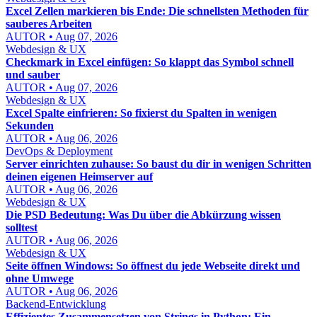
Excel Zellen markieren bis Ende: Die schnellsten Methoden für
sauberes Arbeiten
AUTOR • Aug 07, 2026
Webdesign & UX
Checkmark in Excel einfügen: So klappt das Symbol schnell
und sauber
AUTOR • Aug 07, 2026
Webdesign & UX
Excel Spalte einfrieren: So fixierst du Spalten in wenigen
Sekunden
AUTOR • Aug 06, 2026
DevOps & Deployment
Server einrichten zuhause: So baust du dir in wenigen Schritten
deinen eigenen Heimserver auf
AUTOR • Aug 06, 2026
Webdesign & UX
Die PSD Bedeutung: Was Du über die Abkürzung wissen
solltest
AUTOR • Aug 06, 2026
Webdesign & UX
Seite öffnen Windows: So öffnest du jede Webseite direkt und
ohne Umwege
AUTOR • Aug 06, 2026
Backend-Entwicklung
Effizientes Zusammensetzen von Strings in Python: Ein