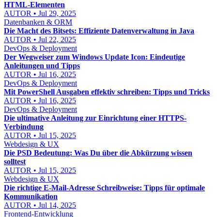
HTML-Elementen
AUTOR • Jul 29, 2025
Datenbanken & ORM
Die Macht des Bitsets: Effiziente Datenverwaltung in Java
AUTOR • Jul 22, 2025
DevOps & Deployment
Der Wegweiser zum Windows Update Icon: Eindeutige
Anleitungen und Tipps
AUTOR • Jul 16, 2025
DevOps & Deployment
Mit PowerShell Ausgaben effektiv schreiben: Tipps und Tricks
AUTOR • Jul 16, 2025
DevOps & Deployment
Die ultimative Anleitung zur Einrichtung einer HTTPS-
Verbindung
AUTOR • Jul 15, 2025
Webdesign & UX
Die PSD Bedeutung: Was Du über die Abkürzung wissen
solltest
AUTOR • Jul 15, 2025
Webdesign & UX
Die richtige E-Mail-Adresse Schreibweise: Tipps für optimale
Kommunikation
AUTOR • Jul 14, 2025
Frontend-Entwicklung