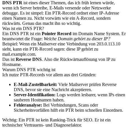
DNS PTR
ist eines dieser Themen, das ich früh lernen würde,
wenn ich Server betreibe, E-Mails versende oder Netzwerke
debugge. Es ist simpel: Ein PTR-Record ordnet einer IP-Adresse
einen Namen zu. Nicht vorwärts wie ein A-Record, sondern
rückwärts. Genau das macht ihn so wichtig.
Was ist ein DNS PTR?
Ein DNS PTR ist ein
Pointer Record
im Domain Name System. Er
beantwortet die Frage:
Welche Domain gehört zu dieser IP?
Beispiel: Wenn ein Mailserver eine Verbindung von 203.0.113.10
sieht, kann ein PTR-Record sagen: diese IP gehört zu
mail.example.com.
Das ist
Reverse DNS
. Also die Rückwärtsauflösung von IP zu
Hostname.
Warum DNS PTR wichtig ist
Ich nutze PTR-Records vor allem aus drei Gründen:
E-Mail-Zustellbarkeit:
Viele Mailserver prüfen Reverse
DNS, bevor sie eine Nachricht akzeptieren.
Server-Identifikation:
Logs werden lesbarer, wenn IPs einen
sauberen Hostnamen haben.
Fehleranalyse:
Bei Verbindungen, Scans oder
Sicherheitsvorfällen hilft ein PTR beim schnellen Einordnen.
Wichtig: Ein PTR ist kein Ranking-Trick für SEO. Er ist ein
technischer Vertrauens- und Diagnosefaktor.