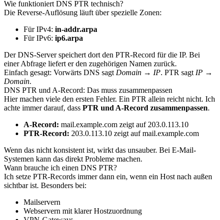
Wie funktioniert DNS PTR technisch?
Die Reverse-Auflösung läuft über spezielle Zonen:
Für IPv4:
in-addr.arpa
Für IPv6:
ip6.arpa
Der DNS-Server speichert dort den PTR-Record für die IP. Bei
einer Abfrage liefert er den zugehörigen Namen zurück.
Einfach gesagt: Vorwärts DNS sagt
Domain → IP
. PTR sagt
IP →
Domain
.
DNS PTR und A-Record: Das muss zusammenpassen
Hier machen viele den ersten Fehler. Ein PTR allein reicht nicht. Ich
achte immer darauf, dass
PTR und A-Record zusammenpassen
.
A-Record:
mail.example.com zeigt auf 203.0.113.10
PTR-Record:
203.0.113.10 zeigt auf mail.example.com
Wenn das nicht konsistent ist, wirkt das unsauber. Bei E-Mail-
Systemen kann das direkt Probleme machen.
Wann brauche ich einen DNS PTR?
Ich setze PTR-Records immer dann ein, wenn ein Host nach außen
sichtbar ist. Besonders bei:
Mailservern
Webservern mit klarer Hostzuordnung
VPN-Gateways