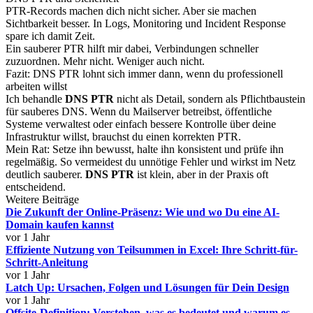
PTR-Records machen dich nicht sicher. Aber sie machen
Sichtbarkeit besser. In Logs, Monitoring und Incident Response
spare ich damit Zeit.
Ein sauberer PTR hilft mir dabei, Verbindungen schneller
zuzuordnen. Mehr nicht. Weniger auch nicht.
Fazit: DNS PTR lohnt sich immer dann, wenn du professionell
arbeiten willst
Ich behandle
DNS PTR
nicht als Detail, sondern als Pflichtbaustein
für sauberes DNS. Wenn du Mailserver betreibst, öffentliche
Systeme verwaltest oder einfach bessere Kontrolle über deine
Infrastruktur willst, brauchst du einen korrekten PTR.
Mein Rat: Setze ihn bewusst, halte ihn konsistent und prüfe ihn
regelmäßig. So vermeidest du unnötige Fehler und wirkst im Netz
deutlich sauberer.
DNS PTR
ist klein, aber in der Praxis oft
entscheidend.
Weitere Beiträge
Die Zukunft der Online-Präsenz: Wie und wo Du eine AI-
Domain kaufen kannst
vor 1 Jahr
Effiziente Nutzung von Teilsummen in Excel: Ihre Schritt-für-
Schritt-Anleitung
vor 1 Jahr
Latch Up: Ursachen, Folgen und Lösungen für Dein Design
vor 1 Jahr
Offsite-Definition: Verstehen, was es bedeutet und warum es