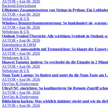
AUTOR • Aug 06, 2026
Backend-Entwicklung
Effizientes Zusammensetzen von Strings in Python: Ein Leitfade
AUTOR • Aug 06, 2026
Webdesign & UX
Windows Benutzerkontensteuerung: So funktioniert sie, warum sie 
AUTOR • Aug 06, 2026
Webdesign & UX
Outlook Symbol Übersicht: Alle wichtigen Symbole in Outlook sc
AUTOR • Aug 06, 2026
Datenbanken & ORM
Excel CSV umwandeln mit Trennzeichen: So klappt der Export
AUTOR • Aug 06, 2026
Webdesign & UX
Huawei Tastatur ändern: So wechselst du die Eingabe in 2 Minu
AUTOR • Aug 06, 2026
Webdesign & UX
Num Taste Laptop: So findest und nutzt du die Num-Taste am La
AUTOR • Aug 06, 2026
DevOps & Deployment
UltraVNC einrichten: So konfigurieren Sie Remote-Zugriff schne
AUTOR • Aug 06, 2026
DevOps & Deployment
Bildschirm hacken: Was wirklich dahinter steckt und wie du dich
AUTOR • Aug 06, 2026