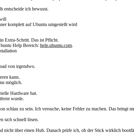
b entscheide ich bewusst.
ill
er komplett auf Ubuntu umgestellt wird
 Extra-Schritt. Das ist Pflicht.
r Ubuntu Help Bereich:
help.ubuntu.com
.
tallation
oad von irgendwo.
ieren kann.
enn möglich.
zielle Hardware hat.
tfernt wurde.
ion schlau zu sein. Ich versuche, keine Fehler zu machen. Das bringt m
 sich schnell lösen.
d nicht über einen Hub. Danach prüfe ich, ob der Stick wirklich bootf