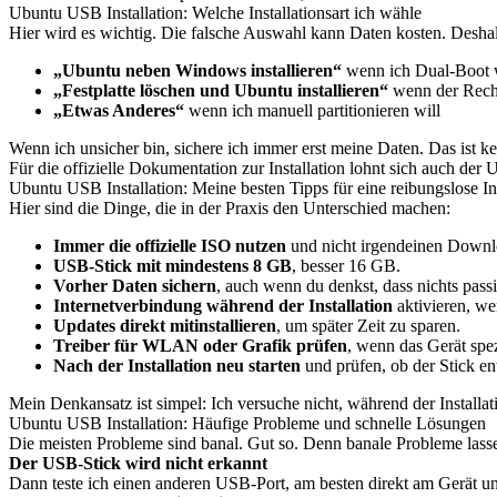
Ubuntu USB Installation: Welche Installationsart ich wähle
Hier wird es wichtig. Die falsche Auswahl kann Daten kosten. Deshal
„Ubuntu neben Windows installieren“
wenn ich Dual-Boot w
„Festplatte löschen und Ubuntu installieren“
wenn der Rechn
„Etwas Anderes“
wenn ich manuell partitionieren will
Wenn ich unsicher bin, sichere ich immer erst meine Daten. Das ist kein
Für die offizielle Dokumentation zur Installation lohnt sich auch de
Ubuntu USB Installation: Meine besten Tipps für eine reibungslose Ins
Hier sind die Dinge, die in der Praxis den Unterschied machen:
Immer die offizielle ISO nutzen
und nicht irgendeinen Downl
USB-Stick mit mindestens 8 GB
, besser 16 GB.
Vorher Daten sichern
, auch wenn du denkst, dass nichts pass
Internetverbindung während der Installation
aktivieren, w
Updates direkt mitinstallieren
, um später Zeit zu sparen.
Treiber für WLAN oder Grafik prüfen
, wenn das Gerät spe
Nach der Installation neu starten
und prüfen, ob der Stick en
Mein Denkansatz ist simpel: Ich versuche nicht, während der Installat
Ubuntu USB Installation: Häufige Probleme und schnelle Lösungen
Die meisten Probleme sind banal. Gut so. Denn banale Probleme lassen
Der USB-Stick wird nicht erkannt
Dann teste ich einen anderen USB-Port, am besten direkt am Gerät un