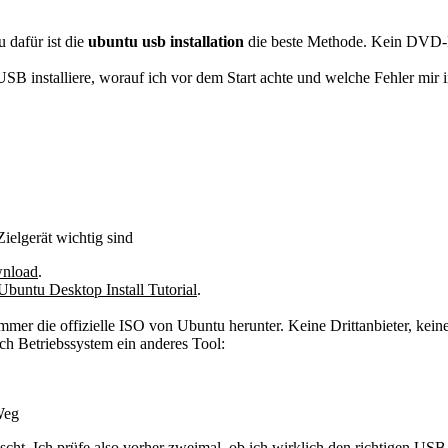
 dafür ist die
ubuntu usb installation
die beste Methode. Kein DVD-D
er USB installiere, worauf ich vor dem Start achte und welche Fehler mir
ielgerät wichtig sind
wnload
.
Ubuntu Desktop Install Tutorial
.
ade immer die offizielle ISO von Ubuntu herunter. Keine Drittanbieter, ke
ch Betriebssystem ein anderes Tool:
Weg
scht. Ich prüfe also vorher zweimal, ob ich wirklich den richtigen USB