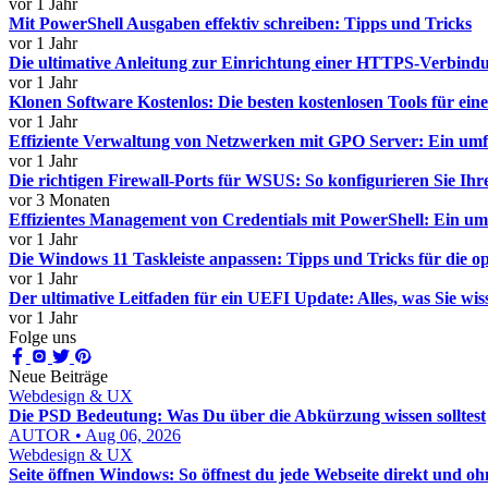
vor 1 Jahr
Mit PowerShell Ausgaben effektiv schreiben: Tipps und Tricks
vor 1 Jahr
Die ultimative Anleitung zur Einrichtung einer HTTPS-Verbind
vor 1 Jahr
Klonen Software Kostenlos: Die besten kostenlosen Tools für ein
vor 1 Jahr
Effiziente Verwaltung von Netzwerken mit GPO Server: Ein umf
vor 1 Jahr
Die richtigen Firewall-Ports für WSUS: So konfigurieren Sie Ihre
vor 3 Monaten
Effizientes Management von Credentials mit PowerShell: Ein um
vor 1 Jahr
Die Windows 11 Taskleiste anpassen: Tipps und Tricks für die o
vor 1 Jahr
Der ultimative Leitfaden für ein UEFI Update: Alles, was Sie wi
vor 1 Jahr
Folge uns
Neue Beiträge
Webdesign & UX
Die PSD Bedeutung: Was Du über die Abkürzung wissen solltest
AUTOR • Aug 06, 2026
Webdesign & UX
Seite öffnen Windows: So öffnest du jede Webseite direkt und 