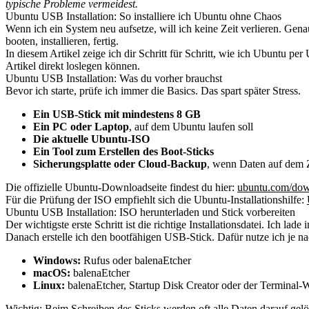
typische Probleme vermeidest.
Ubuntu USB Installation: So installiere ich Ubuntu ohne Chaos
Wenn ich ein System neu aufsetze, will ich keine Zeit verlieren. Genau
booten, installieren, fertig.
In diesem Artikel zeige ich dir Schritt für Schritt, wie ich Ubuntu p
Artikel direkt loslegen können.
Ubuntu USB Installation: Was du vorher brauchst
Bevor ich starte, prüfe ich immer die Basics. Das spart später Stress.
Ein USB-Stick mit mindestens 8 GB
Ein PC oder Laptop
, auf dem Ubuntu laufen soll
Die aktuelle Ubuntu-ISO
Ein Tool zum Erstellen des Boot-Sticks
Sicherungsplatte oder Cloud-Backup
, wenn Daten auf dem Z
Die offizielle Ubuntu-Downloadseite findest du hier:
ubuntu.com/do
Für die Prüfung der ISO empfiehlt sich die Ubuntu-Installationshilfe:
Ubuntu USB Installation: ISO herunterladen und Stick vorbereiten
Der wichtigste erste Schritt ist die richtige Installationsdatei. Ich l
Danach erstelle ich den bootfähigen USB-Stick. Dafür nutze ich je na
Windows:
Rufus oder balenaEtcher
macOS:
balenaEtcher
Linux:
balenaEtcher, Startup Disk Creator oder der Terminal-
Wichtig: Beim Schreiben des Sticks werden oft alle Daten darauf gelö