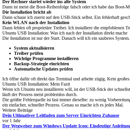
Der Rechner startet wieder ins alte System
Dann ist meist die Boot-Reihenfolge falsch oder ich habe das Boot-Me
Die Installation bricht ab
Dann schaue ich zuerst auf den USB-Stick selbst. Ein fehlerhaft geschri
Kein WLAN nach der Installation
Dann fehlen oft proprietäre Treiber. Ich installiere die empfohlenen
Ubuntu USB Installation: Was ich nach der Installation direkt mache
Die Installation ist nur der Start. Danach will ich ein sauberes System.
System aktualisieren
Treiber prüfen
Wichtige Programme installieren
Backup-Strategie einrichten
Automatische Updates prüfen
Ich öffne dafür oft direkt das Terminal und arbeite zügig. Kein großes
Ubuntu USB Installation: Mein Fazit
Wenn ich Ubuntu neu installieren will, ist der USB-Stick der schnellst
läuft der Prozess meist problemlos durch.
Die größte Fehlerquelle ist fast immer dieselbe: zu wenig Vorbereitun
ein einfacher, schneller Prozess. Genau so mache ich es jedes Mal.
Weitere Beiträge
Dein Ultimativer Leitfaden zum Server Einrichten Zuhause
vor 1 Jahr
Der Wegweiser zum Windows Update Icon: Eindeutige Anleitun