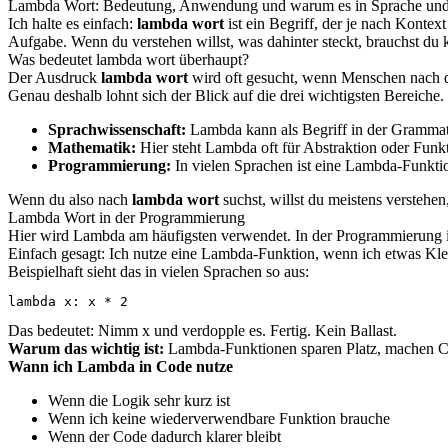
Lambda Wort: Bedeutung, Anwendung und warum es in Sprache und 
Ich halte es einfach:
lambda wort
ist ein Begriff, der je nach Kontex
Aufgabe. Wenn du verstehen willst, was dahinter steckt, brauchst du 
Was bedeutet lambda wort überhaupt?
Der Ausdruck
lambda wort
wird oft gesucht, wenn Menschen nach d
Genau deshalb lohnt sich der Blick auf die drei wichtigsten Bereiche.
Sprachwissenschaft:
Lambda kann als Begriff in der Grammati
Mathematik:
Hier steht Lambda oft für Abstraktion oder Funk
Programmierung:
In vielen Sprachen ist eine Lambda-Funkti
Wenn du also nach
lambda wort
suchst, willst du meistens verstehe
Lambda Wort in der Programmierung
Hier wird Lambda am häufigsten verwendet. In der Programmierung ist
Einfach gesagt: Ich nutze eine Lambda-Funktion, wenn ich etwas Klei
Beispielhaft sieht das in vielen Sprachen so aus:
lambda x: x * 2
Das bedeutet: Nimm x und verdopple es. Fertig. Kein Ballast.
Warum das wichtig ist:
Lambda-Funktionen sparen Platz, machen Code
Wann ich Lambda in Code nutze
Wenn die Logik sehr kurz ist
Wenn ich keine wiederverwendbare Funktion brauche
Wenn der Code dadurch klarer bleibt