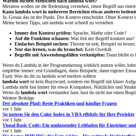
Warum suchen Menschen nach lambda wort?
Meistens wollen sie die Bedeutung verstehen, einen Begriff aus ein
Kann lambda wort in mehreren Bereichen etwas anderes bedeut
Ja. Genau das ist der Punkt. Der Kontext entscheidet. Ohne Kontext is
Meine besten Tipps, um lambda wort schnell zu verstehen
Immer den Kontext prüfen:
Sprache, Mathe oder Code?
Auf die Funktion schauen:
Was löst der Begriff konkret aus?
Einfaches Beispiel suchen:
Theorie ist nett, Beispiel ist besser.
Nur das lernen, was du brauchst:
Kein Overkill.
Begriffe mit Anwendungsfällen verknüpfen:
Dann bleibt es 
Wenn du Lambda in der Programmierung wirklich nutzen willst, lohnt
empfehle immer: erst Grundlagen, dann Beispiele, dann eigener Einsa
Fazit: Was du dir zu lambda wort merken solltest
lambda wort
ist kein Buzzword, sondern ein Begriff mit klarer Auf
Lambda steht fast immer für etwas Kompaktes, Nützliches und Struktur
Wenn du
lambda wort
verstanden hast, hast du nicht nur einen Begri
Weitere Beiträge
Der absolute Pfad: Beste Praktiken und häufige Fragen
vor 1 Jahr
So nutzen Sie den Color Index in VBA effektiv für Ihre Projekte
vor 1 Jahr
Visual Basic Code: Ein umfassender Leitfaden für Einsteiger und
vor 1 Jahr