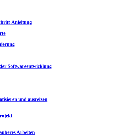
hritt-Anleitung
rte
mierung
 der Softwareentwicklung
isieren und ausreizen
rojekt
sauberes Arbeiten