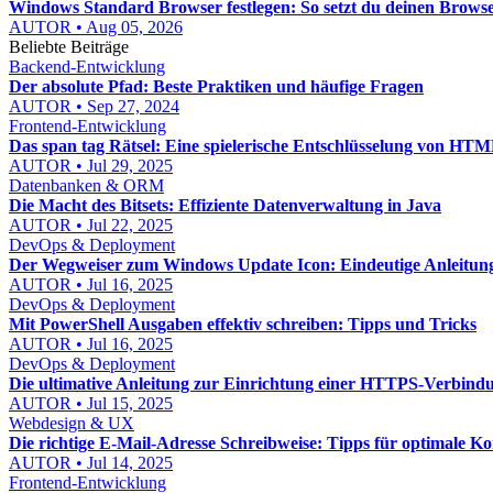
Windows Standard Browser festlegen: So setzt du deinen Brows
AUTOR • Aug 05, 2026
Beliebte Beiträge
Backend-Entwicklung
Der absolute Pfad: Beste Praktiken und häufige Fragen
AUTOR • Sep 27, 2024
Frontend-Entwicklung
Das span tag Rätsel: Eine spielerische Entschlüsselung von HT
AUTOR • Jul 29, 2025
Datenbanken & ORM
Die Macht des Bitsets: Effiziente Datenverwaltung in Java
AUTOR • Jul 22, 2025
DevOps & Deployment
Der Wegweiser zum Windows Update Icon: Eindeutige Anleitun
AUTOR • Jul 16, 2025
DevOps & Deployment
Mit PowerShell Ausgaben effektiv schreiben: Tipps und Tricks
AUTOR • Jul 16, 2025
DevOps & Deployment
Die ultimative Anleitung zur Einrichtung einer HTTPS-Verbind
AUTOR • Jul 15, 2025
Webdesign & UX
Die richtige E-Mail-Adresse Schreibweise: Tipps für optimale 
AUTOR • Jul 14, 2025
Frontend-Entwicklung