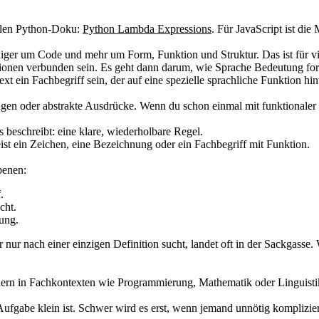
iellen Python-Doku:
Python Lambda Expressions
. Für JavaScript ist di
iger um Code und mehr um Form, Funktion und Struktur. Das ist für vi
ktionen verbunden sein. Es geht dann darum, wie Sprache Bedeutung 
t ein Fachbegriff sein, der auf eine spezielle sprachliche Funktion hin
en oder abstrakte Ausdrücke. Wenn du schon einmal mit funktionaler 
s beschreibt: eine klare, wiederholbare Regel.
ist ein Zeichen, eine Bezeichnung oder ein Fachbegriff mit Funktion.
benen:
.
cht.
ung.
nur nach einer einzigen Definition sucht, landet oft in der Sackgasse. 
ndern in Fachkontexten wie Programmierung, Mathematik oder Linguisti
e Aufgabe klein ist. Schwer wird es erst, wenn jemand unnötig komplizier