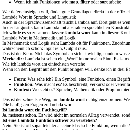
Wenn ich mit Funktionen wie
map
,
filter
oder
sort
arbeite
Wer tiefer einsteigen will, findet gute Grundlagen direkt in der offiz
Lambda Wort in Sprache und Linguistik
Auch in der Sprachwissenschaft taucht Lambda auf. Dort geht es wen
In der Linguistik kann Lambda mit abstrakten sprachlichen Konstru
Ich würde es so zusammenfassen:
lambda wort
kann in diesem Kontex
Lambda Wort in Mathematik und Logik
In Mathematik und Logik steht Lambda oft für Funktionen, Zuordnung
wahrscheinlich schon: Input rein, Output raus.
Das ist der Kern. Nicht das Symbol an sich ist wichtig, sondern was e
Merke dir:
Lambda ist selten ein „Wort“ im normalen Sinn. Es ist me
Wie ich lambda wort am einfachsten verstehe
Wenn ich den Begriff auf den Punkt bringen will, denke ich in drei E
Form:
Was sehe ich? Ein Symbol, eine Funktion, einen Begriff
Funktion:
Was macht es? Es beschreibt, verkürzt oder vereinfa
Kontext:
Wo steht es? Sprache, Mathematik oder Programmier
Das ist der schnellste Weg, um
lambda wort
richtig einzuordnen. Wer 
Die häufigsten Fragen zu lambda wort
Ist lambda wort ein Fachbegriff?
Ja, meistens schon. Es wird nicht im normalen Alltag verwendet, so
Ist eine Lambda-Funktion schwer zu verstehen?
Nein. Sie ist oft sogar leichter als eine klassische Funktion, wenn di