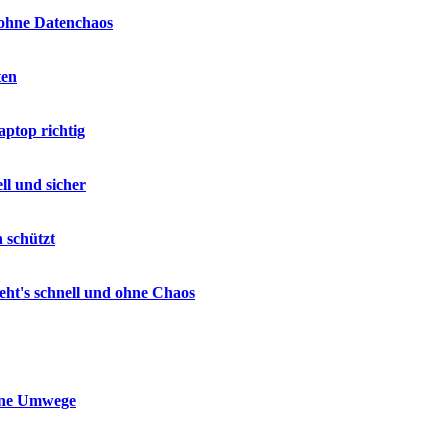
 ohne Datenchaos
ten
ptop richtig
ll und sicher
 schützt
geht's schnell und ohne Chaos
ohne Umwege