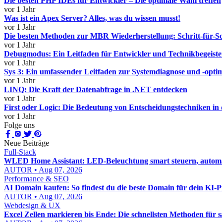
Die besten PHP IDEs für Entwickler – Die optimale Wahl treffen
vor 1 Jahr
Was ist ein Apex Server? Alles, was du wissen musst!
vor 1 Jahr
Die besten Methoden zur MBR Wiederherstellung: Schritt-für-Sc
vor 1 Jahr
Debugmodus: Ein Leitfaden für Entwickler und Technikbegeiste
vor 1 Jahr
Sys 3: Ein umfassender Leitfaden zur Systemdiagnose und -opti
vor 1 Jahr
LINQ: Die Kraft der Datenabfrage in .NET entdecken
vor 1 Jahr
First oder Logic: Die Bedeutung von Entscheidungstechniken in
vor 1 Jahr
Folge uns
Neue Beiträge
Full-Stack
WLED Home Assistant: LED-Beleuchtung smart steuern, automat
AUTOR • Aug 07, 2026
Performance & SEO
AI Domain kaufen: So findest du die beste Domain für dein KI-P
AUTOR • Aug 07, 2026
Webdesign & UX
Excel Zellen markieren bis Ende: Die schnellsten Methoden für 