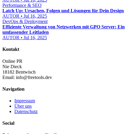
Performance & SEO
Latch Up: Ursachen, Folgen und Lösungen für Dein Design
AUTOR • Jul 16, 2025
DevOps & Deployment
Effiziente Verwaltung von Netzwerken mit GPO Server: Ein
umfassender Leitfaden
AUTOR • Jul 16, 2025
Kontakt
Online PR
Nie Dieck
18182 Bentwisch
Email:
info@freetools.dev
Navigation
Impressum
Über uns
Datenschutz
Social