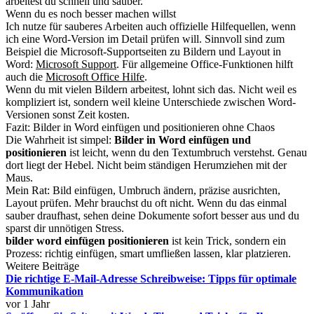
arbeitest du schnell und sauber.
Wenn du es noch besser machen willst
Ich nutze für sauberes Arbeiten auch offizielle Hilfequellen, wenn
ich eine Word-Version im Detail prüfen will. Sinnvoll sind zum
Beispiel die Microsoft-Supportseiten zu Bildern und Layout in
Word:
Microsoft Support
. Für allgemeine Office-Funktionen hilft
auch die
Microsoft Office Hilfe
.
Wenn du mit vielen Bildern arbeitest, lohnt sich das. Nicht weil es
kompliziert ist, sondern weil kleine Unterschiede zwischen Word-
Versionen sonst Zeit kosten.
Fazit: Bilder in Word einfügen und positionieren ohne Chaos
Die Wahrheit ist simpel:
Bilder in Word einfügen und
positionieren
ist leicht, wenn du den Textumbruch verstehst. Genau
dort liegt der Hebel. Nicht beim ständigen Herumziehen mit der
Maus.
Mein Rat: Bild einfügen, Umbruch ändern, präzise ausrichten,
Layout prüfen. Mehr brauchst du oft nicht. Wenn du das einmal
sauber draufhast, sehen deine Dokumente sofort besser aus und du
sparst dir unnötigen Stress.
bilder word einfügen positionieren
ist kein Trick, sondern ein
Prozess: richtig einfügen, smart umfließen lassen, klar platzieren.
Weitere Beiträge
Die richtige E-Mail-Adresse Schreibweise: Tipps für optimale
Kommunikation
vor 1 Jahr