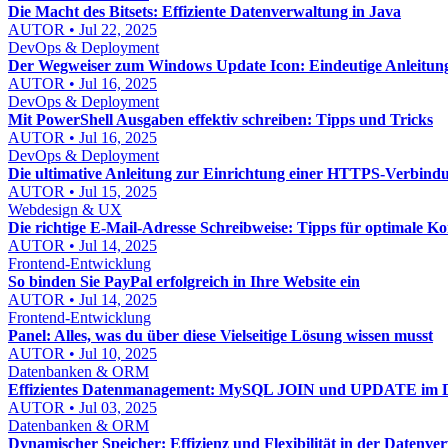
Die Macht des Bitsets: Effiziente Datenverwaltung in Java
AUTOR • Jul 22, 2025
DevOps & Deployment
Der Wegweiser zum Windows Update Icon: Eindeutige Anleitun
AUTOR • Jul 16, 2025
DevOps & Deployment
Mit PowerShell Ausgaben effektiv schreiben: Tipps und Tricks
AUTOR • Jul 16, 2025
DevOps & Deployment
Die ultimative Anleitung zur Einrichtung einer HTTPS-Verbind
AUTOR • Jul 15, 2025
Webdesign & UX
Die richtige E-Mail-Adresse Schreibweise: Tipps für optimale 
AUTOR • Jul 14, 2025
Frontend-Entwicklung
So binden Sie PayPal erfolgreich in Ihre Website ein
AUTOR • Jul 14, 2025
Frontend-Entwicklung
Panel: Alles, was du über diese Vielseitige Lösung wissen musst
AUTOR • Jul 10, 2025
Datenbanken & ORM
Effizientes Datenmanagement: MySQL JOIN und UPDATE im D
AUTOR • Jul 03, 2025
Datenbanken & ORM
Dynamischer Speicher: Effizienz und Flexibilität in der Datenve