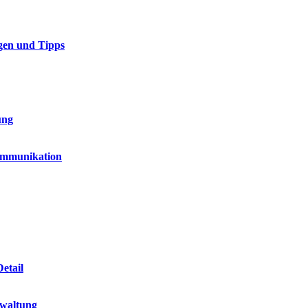
gen und Tipps
ung
Kommunikation
etail
rwaltung