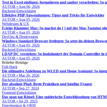
Text in Excel einfügen, formatieren und sauber verarbeiten: So 
AUTOR • Aug 06, 2026
Backend-Entwicklung
Effektive PHP Anwendungen: Tipps und Tricks für Entwickler
AUTOR • Aug 05, 2026
Webdesign & UX
Eckige Klammer Mac: So machst du [ ] auf der Mac-Tastatur 
AUTOR • Aug 05, 2026
DevOps & Deployment
Windows Standard Browser festlegen: So setzt du deinen Brows
AUTOR • Aug 05, 2026
Backend-Entwicklung
LDAP DC verstehen: So funktioniert der Domain Controller in d
AUTOR • Aug 05, 2026
Beliebte Beiträge
Full-Stack
Die ultimative Anleitung zu WLED und Home Assistant: So integ
AUTOR • Mar 26, 2026
Backend-Entwicklung
Der absolute Pfad: Beste Praktiken und häufige Fragen
AUTOR • Sep 27, 2024
Frontend-Entwicklung
Das span tag Rätsel: Eine spielerische Entschlüsselung von HT
AUTOR • Jul 29, 2025
Datenbanken & ORM