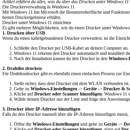
Artikel erfährst du alles, was du über das Drucken unter Windows 11
Die Druckerverwaltung in Windows 11
Mit Windows 11 hat Microsoft die Benutzeroberfläche und Funktionen f
besten Druckergebnisse erhältst.
Drucker unter Windows 11 einrichten
Es gibt mehrere Möglichkeiten, wie du einen Drucker unter Windows 
1. Drucken über USB
Wenn du einen kabelgebundenen Drucker verwendest, ist die Einricht
Schließe den Drucker per USB-Kabel an deinen Computer an.
Windows 11 erkennt den Drucker automatisch und installiert die
Nach der Installation kannst du den Drucker in den
Windows-E
2. Drahtlos drucken
Für Drahtlosdrucker gibt es ebenfalls einen einfachen Prozess zur Ein
Stelle sicher, dass dein Drucker mit dem WLAN verbunden ist.
Gehe zu
Windows-Einstellungen
->
Geräte
->
Drucker & S
Klicke auf
Drucker oder Scanner hinzufügen
. Windows 11 s
Wähle deinen Drucker aus der Liste und folge den Anweisungen 
3. Drucker über IP-Adresse hinzufügen
Falls du den Drucker manuell über die IP-Adresse hinzufügen musst, 
Öffne die
Windows-Einstellungen
und gehe zu
Geräte
->
Dr
Klicke auf
Drucker oder Scanner hinzufügen
, dann auf
Der 