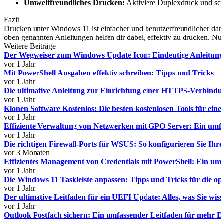
Umweltfreundliches Drucken:
Aktiviere Duplexdruck und sc
Fazit
Drucken unter Windows 11 ist einfacher und benutzerfreundlicher da
oben genannten Anleitungen helfen dir dabei, effektiv zu drucken. 
Weitere Beiträge
Der Wegweiser zum Windows Update Icon: Eindeutige Anleitun
vor 1 Jahr
Mit PowerShell Ausgaben effektiv schreiben: Tipps und Tricks
vor 1 Jahr
Die ultimative Anleitung zur Einrichtung einer HTTPS-Verbind
vor 1 Jahr
Klonen Software Kostenlos: Die besten kostenlosen Tools für ein
vor 1 Jahr
Effiziente Verwaltung von Netzwerken mit GPO Server: Ein umf
vor 1 Jahr
Die richtigen Firewall-Ports für WSUS: So konfigurieren Sie Ihre
vor 3 Monaten
Effizientes Management von Credentials mit PowerShell: Ein um
vor 1 Jahr
Die Windows 11 Taskleiste anpassen: Tipps und Tricks für die o
vor 1 Jahr
Der ultimative Leitfaden für ein UEFI Update: Alles, was Sie wi
vor 1 Jahr
Outlook Postfach sichern: Ein umfassender Leitfaden für mehr D