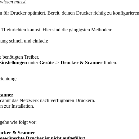
 wissen musst.
ür Drucker optimiert. Bereit, deinen Drucker richtig zu konfigurieren?
11 einrichten kannst. Hier sind die gängigsten Methoden:
ung schnell und einfach:
 benötigten Treiber.
instellungen
unter
Geräte
->
Drucker & Scanner
finden.
richtung:
canner
.
cannt das Netzwerk nach verfügbaren Druckern.
zur Installation.
gehe wie folgt vor:
ucker & Scanner
.
gewünschte Drucker ist nicht aufgeführt
.