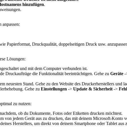
Hostnamens hinzufügen
.
Anweisungen.
n anpassen:
wie Papierformat, Druckqualität, doppelseitigen Druck usw. anzupasse
iese Lösungen:
ingeschaltet und mit dem Computer verbunden ist.
e Druckaufträge die Funktionalität beeinträchtigen. Gehe zu
Geräte
-
em neuesten Stand. Gehe zu den Website des Druckerherstellers und lad
ehlerbehebung. Gehe zu
Einstellungen
->
Update & Sicherheit
->
Feh
ptimal zu nutzen:
je nachdem, ob du Dokumente, Fotos oder Etiketten drucken möchtest.
 von jedem Gerät aus zu drucken, das mit deinem Microsoft-Konto ve
deines Herstellers, um direkt von deinem Smartphone oder Tablet aus 