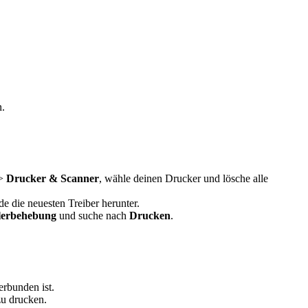
n.
>
Drucker & Scanner
, wähle deinen Drucker und lösche alle
e die neuesten Treiber herunter.
lerbehebung
und suche nach
Drucken
.
rbunden ist.
zu drucken.