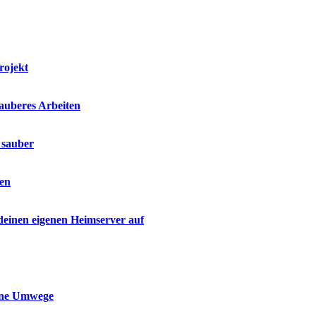
rojekt
sauberes Arbeiten
 sauber
den
 deinen eigenen Heimserver auf
ohne Umwege