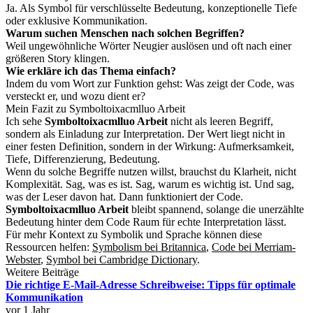
Ja. Als Symbol für verschlüsselte Bedeutung, konzeptionelle Tiefe
oder exklusive Kommunikation.
Warum suchen Menschen nach solchen Begriffen?
Weil ungewöhnliche Wörter Neugier auslösen und oft nach einer
größeren Story klingen.
Wie erkläre ich das Thema einfach?
Indem du vom Wort zur Funktion gehst: Was zeigt der Code, was
versteckt er, und wozu dient er?
Mein Fazit zu Symboltoixacmlluo Arbeit
Ich sehe
Symboltoixacmlluo Arbeit
nicht als leeren Begriff,
sondern als Einladung zur Interpretation. Der Wert liegt nicht in
einer festen Definition, sondern in der Wirkung: Aufmerksamkeit,
Tiefe, Differenzierung, Bedeutung.
Wenn du solche Begriffe nutzen willst, brauchst du Klarheit, nicht
Komplexität. Sag, was es ist. Sag, warum es wichtig ist. Und sag,
was der Leser davon hat. Dann funktioniert der Code.
Symboltoixacmlluo Arbeit
bleibt spannend, solange die unerzählte
Bedeutung hinter dem Code Raum für echte Interpretation lässt.
Für mehr Kontext zu Symbolik und Sprache können diese
Ressourcen helfen:
Symbolism bei Britannica
,
Code bei Merriam-
Webster
,
Symbol bei Cambridge Dictionary
.
Weitere Beiträge
Die richtige E-Mail-Adresse Schreibweise: Tipps für optimale
Kommunikation
vor 1 Jahr