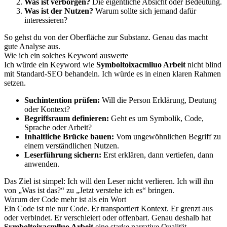
Was ist verborgen?
Die eigentliche Absicht oder Bedeutung.
Was ist der Nutzen?
Warum sollte sich jemand dafür
interessieren?
So gehst du von der Oberfläche zur Substanz. Genau das macht
gute Analyse aus.
Wie ich ein solches Keyword auswerte
Ich würde ein Keyword wie
Symboltoixacmlluo Arbeit
nicht blind
mit Standard-SEO behandeln. Ich würde es in einen klaren Rahmen
setzen.
Suchintention prüfen:
Will die Person Erklärung, Deutung
oder Kontext?
Begriffsraum definieren:
Geht es um Symbolik, Code,
Sprache oder Arbeit?
Inhaltliche Brücke bauen:
Vom ungewöhnlichen Begriff zu
einem verständlichen Nutzen.
Leserführung sichern:
Erst erklären, dann vertiefen, dann
anwenden.
Das Ziel ist simpel: Ich will den Leser nicht verlieren. Ich will ihn
von „Was ist das?“ zu „Jetzt verstehe ich es“ bringen.
Warum der Code mehr ist als ein Wort
Ein Code ist nie nur Code. Er transportiert Kontext. Er grenzt aus
oder verbindet. Er verschleiert oder offenbart. Genau deshalb hat
Symboltoixacmlluo Arbeit
eine starke narrative Qualität.