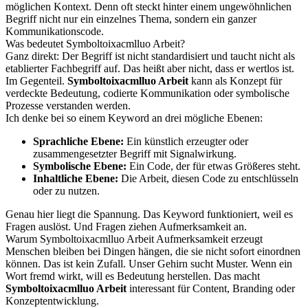
möglichen Kontext. Denn oft steckt hinter einem ungewöhnlichen
Begriff nicht nur ein einzelnes Thema, sondern ein ganzer
Kommunikationscode.
Was bedeutet Symboltoixacmlluo Arbeit?
Ganz direkt: Der Begriff ist nicht standardisiert und taucht nicht als
etablierter Fachbegriff auf. Das heißt aber nicht, dass er wertlos ist.
Im Gegenteil.
Symboltoixacmlluo Arbeit
kann als Konzept für
verdeckte Bedeutung, codierte Kommunikation oder symbolische
Prozesse verstanden werden.
Ich denke bei so einem Keyword an drei mögliche Ebenen:
Sprachliche Ebene:
Ein künstlich erzeugter oder
zusammengesetzter Begriff mit Signalwirkung.
Symbolische Ebene:
Ein Code, der für etwas Größeres steht.
Inhaltliche Ebene:
Die Arbeit, diesen Code zu entschlüsseln
oder zu nutzen.
Genau hier liegt die Spannung. Das Keyword funktioniert, weil es
Fragen auslöst. Und Fragen ziehen Aufmerksamkeit an.
Warum Symboltoixacmlluo Arbeit Aufmerksamkeit erzeugt
Menschen bleiben bei Dingen hängen, die sie nicht sofort einordnen
können. Das ist kein Zufall. Unser Gehirn sucht Muster. Wenn ein
Wort fremd wirkt, will es Bedeutung herstellen. Das macht
Symboltoixacmlluo Arbeit
interessant für Content, Branding oder
Konzeptentwicklung.