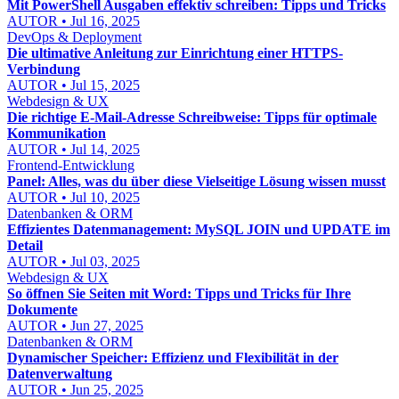
Mit PowerShell Ausgaben effektiv schreiben: Tipps und Tricks
AUTOR • Jul 16, 2025
DevOps & Deployment
Die ultimative Anleitung zur Einrichtung einer HTTPS-
Verbindung
AUTOR • Jul 15, 2025
Webdesign & UX
Die richtige E-Mail-Adresse Schreibweise: Tipps für optimale
Kommunikation
AUTOR • Jul 14, 2025
Frontend-Entwicklung
Panel: Alles, was du über diese Vielseitige Lösung wissen musst
AUTOR • Jul 10, 2025
Datenbanken & ORM
Effizientes Datenmanagement: MySQL JOIN und UPDATE im
Detail
AUTOR • Jul 03, 2025
Webdesign & UX
So öffnen Sie Seiten mit Word: Tipps und Tricks für Ihre
Dokumente
AUTOR • Jun 27, 2025
Datenbanken & ORM
Dynamischer Speicher: Effizienz und Flexibilität in der
Datenverwaltung
AUTOR • Jun 25, 2025