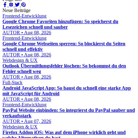
Neue Beiträge
Frontend-Entwicklung
Google Chrome Favoriten hinzufügen: So speicherst du
Lesezeichen schnell und sauber
AUTOR • Aug 08, 2026
Frontend-Entwicklung
Google Chrome Webseiten sperren: So blockierst du Seiten
schnell und effektiv
AUTOR • Aug 08, 2026
Webdesign & UX
Outlook Übermittlungsfehler löschen: So bekommst du den
Fehler schnell weg
AUTOR • Aug 08, 2026
Full-Stack
Android JavaScript App: So baust du schnell eine starke App
mit JavaScript für Android
AUTOR • Aug 08, 2026
Frontend-Entwicklung
PayPal Website einbinden: So integrierst du PayPal sauber und
verkaufsstark
AUTOR • Aug 07, 2026
Webdesign & UX
Firefox Addon iOS: Was auf dem iPhone wirklich geht und
welche Alternativen du hast