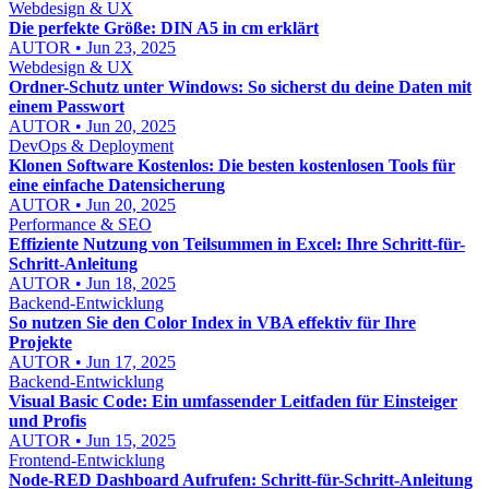
Webdesign & UX
Die perfekte Größe: DIN A5 in cm erklärt
AUTOR • Jun 23, 2025
Webdesign & UX
Ordner-Schutz unter Windows: So sicherst du deine Daten mit
einem Passwort
AUTOR • Jun 20, 2025
DevOps & Deployment
Klonen Software Kostenlos: Die besten kostenlosen Tools für
eine einfache Datensicherung
AUTOR • Jun 20, 2025
Performance & SEO
Effiziente Nutzung von Teilsummen in Excel: Ihre Schritt-für-
Schritt-Anleitung
AUTOR • Jun 18, 2025
Backend-Entwicklung
So nutzen Sie den Color Index in VBA effektiv für Ihre
Projekte
AUTOR • Jun 17, 2025
Backend-Entwicklung
Visual Basic Code: Ein umfassender Leitfaden für Einsteiger
und Profis
AUTOR • Jun 15, 2025
Frontend-Entwicklung
Node-RED Dashboard Aufrufen: Schritt-für-Schritt-Anleitung