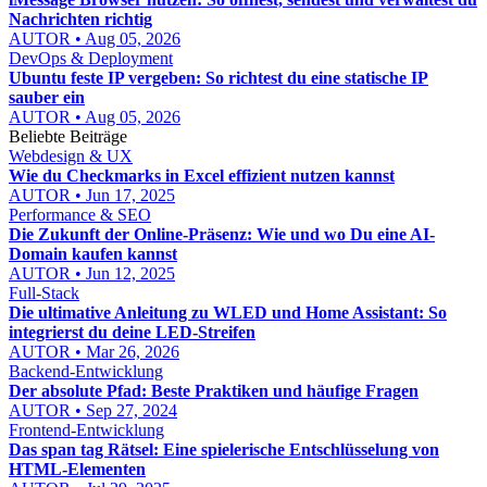
Nachrichten richtig
AUTOR • Aug 05, 2026
DevOps & Deployment
Ubuntu feste IP vergeben: So richtest du eine statische IP
sauber ein
AUTOR • Aug 05, 2026
Beliebte Beiträge
Webdesign & UX
Wie du Checkmarks in Excel effizient nutzen kannst
AUTOR • Jun 17, 2025
Performance & SEO
Die Zukunft der Online-Präsenz: Wie und wo Du eine AI-
Domain kaufen kannst
AUTOR • Jun 12, 2025
Full-Stack
Die ultimative Anleitung zu WLED und Home Assistant: So
integrierst du deine LED-Streifen
AUTOR • Mar 26, 2026
Backend-Entwicklung
Der absolute Pfad: Beste Praktiken und häufige Fragen
AUTOR • Sep 27, 2024
Frontend-Entwicklung
Das span tag Rätsel: Eine spielerische Entschlüsselung von
HTML-Elementen