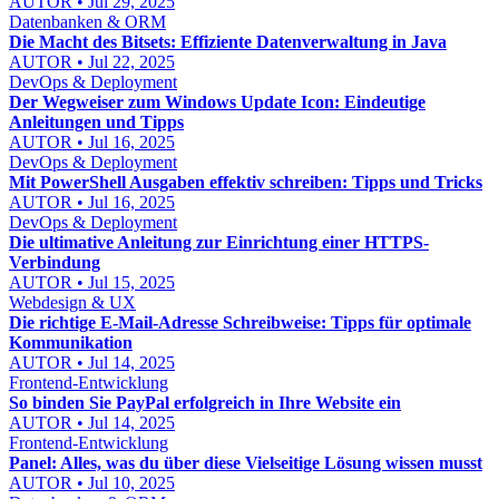
AUTOR • Jul 29, 2025
Datenbanken & ORM
Die Macht des Bitsets: Effiziente Datenverwaltung in Java
AUTOR • Jul 22, 2025
DevOps & Deployment
Der Wegweiser zum Windows Update Icon: Eindeutige
Anleitungen und Tipps
AUTOR • Jul 16, 2025
DevOps & Deployment
Mit PowerShell Ausgaben effektiv schreiben: Tipps und Tricks
AUTOR • Jul 16, 2025
DevOps & Deployment
Die ultimative Anleitung zur Einrichtung einer HTTPS-
Verbindung
AUTOR • Jul 15, 2025
Webdesign & UX
Die richtige E-Mail-Adresse Schreibweise: Tipps für optimale
Kommunikation
AUTOR • Jul 14, 2025
Frontend-Entwicklung
So binden Sie PayPal erfolgreich in Ihre Website ein
AUTOR • Jul 14, 2025
Frontend-Entwicklung
Panel: Alles, was du über diese Vielseitige Lösung wissen musst
AUTOR • Jul 10, 2025