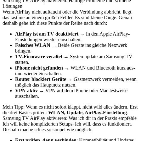
Samsung TV AirPlay aktivieren: Häufige Probleme und schnelle
Lösungen
Wenn AirPlay nicht auftaucht oder die Verbindung abbricht, liegt
das fast nie an einem großen Fehler. Es sind kleine Dinge. Genau
deshalb gehe ich diese Punkte der Reihe nach durch:
AirPlay ist am TV deaktiviert
→ In den Apple AirPlay-
Einstellungen wieder einschalten.
Falsches WLAN
→ Beide Geräte ins gleiche Netzwerk
bringen.
TV-Firmware veraltet
→ Systemupdate am Samsung TV
starten.
iPhone nicht gefunden
→ WLAN und Bluetooth kurz aus-
und wieder einschalten.
Router blockiert Geräte
→ Gastnetzwerk vermeiden, wenn
möglich das Hauptnetz nutzen.
VPN aktiv
→ VPN auf dem iPhone oder Mac testweise
ausschalten.
Mein Tipp: Wenn es nicht sofort klappt, nicht wild alles ändern. Erst
die drei Basics prüfen:
WLAN, Update, AirPlay-Einstellung
.
Samsung TV AirPlay aktivieren: Was ich dir in der Praxis empfehle
Ich will keine komplizierten Setups. Ich will, dass es funktioniert.
Deshalb mache ich es so simpel wie möglich:
Erst prüfen, dann verbinden
: Kompatibilität und Updates