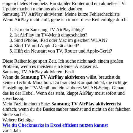
eingerichtetes Heimnetz. Ein stabiler Router und ein aktuelles TV-
Update machen mehr aus als viele glauben.
Samsung TV AirPlay aktivieren: Meine kurze Fehlercheckliste
Wenn AirPlay nicht läuft, gehe ich immer diese Reihenfolge durch:
Ist mein Samsung TV AirPlay-fähig?
Ist AirPlay im TV-Menü eingeschaltet?
Sind iPhone, iPad oder Mac im gleichen WLAN?
Sind TV und Apple-Gerät aktuell?
Hilft ein Neustart von TV, Router und Apple-Gerät?
Diese Reihenfolge spart Zeit. Ich suche nicht nach einem großen
Problem, wenn es meistens ein kleiner Auslöser ist.
Samsung TV AirPlay aktivieren: Fazit
Wenn du
Samsung TV AirPlay aktivieren
willst, brauchst du
keinen Technik-Marathon. Du brauchst Kompatibilität, die richtige
Einstellung im TV-Menü und ein sauberes WLAN-Setup. Genau
das ist der Hebel. Wenn das steht, klappt AirPlay meist sofort und
zuverlässig.
Mein Fazit in einem Satz:
Samsung TV AirPlay aktivieren
ist
einfach, wenn du die Basics sauber machst und nicht an der falschen
Stelle suchst.
Weitere Beiträge
Wie du Checkmarks in Excel effizient nutzen kannst
vor 1 Jahr