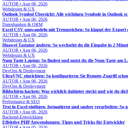
AUTOR • Aug 06, 2026
Webdesign & UX
Outlook Symbol Übersicht: Alle wichtigen Symbole in Outlook sc
AUTOR • Aug 06, 2026
Datenbanken & ORM
Excel CSV umwandeln mit Trennzeichen: So klappt der Export
AUTOR • Aug 06, 2026
Webdesign & UX
Huawei Tastatur ändern: So wechselst du die Eingabe in 2 Minu
AUTOR • Aug 06, 2026
Webdesign & UX
Num Taste Laptop: So findest und nutzt du die Num-Taste am La
AUTOR • Aug 06, 2026
DevOps & Deployment
UltraVNC einrichten: So konfigurieren Sie Remote-Zugriff schne
AUTOR • Aug 06, 2026
DevOps & Deployment
Bildschirm hacken: Was wirklich dahinter steckt und wie du dich
AUTOR • Aug 06, 2026
Performance & SEO
Text in Excel einfügen, formatieren und sauber verarbeiten: So 
AUTOR • Aug 06, 2026
Backend-Entwicklung
Effektive PHP Anwendungen: Tipps und Tricks für Entwickler
AUTOR • Aug 05, 2026