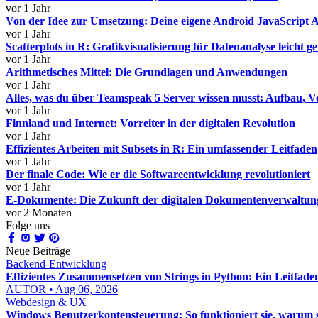
vor 1 Jahr
Von der Idee zur Umsetzung: Deine eigene Android JavaScript 
vor 1 Jahr
Scatterplots in R: Grafikvisualisierung für Datenanalyse leicht 
vor 1 Jahr
Arithmetisches Mittel: Die Grundlagen und Anwendungen
vor 1 Jahr
Alles, was du über Teamspeak 5 Server wissen musst: Aufbau, Vo
vor 1 Jahr
Finnland und Internet: Vorreiter in der digitalen Revolution
vor 1 Jahr
Effizientes Arbeiten mit Subsets in R: Ein umfassender Leitfaden
vor 1 Jahr
Der finale Code: Wie er die Softwareentwicklung revolutioniert
vor 1 Jahr
E-Dokumente: Die Zukunft der digitalen Dokumentenverwaltun
vor 2 Monaten
Folge uns
Neue Beiträge
Backend-Entwicklung
Effizientes Zusammensetzen von Strings in Python: Ein Leitfade
AUTOR • Aug 06, 2026
Webdesign & UX
Windows Benutzerkontensteuerung: So funktioniert sie, warum sie 