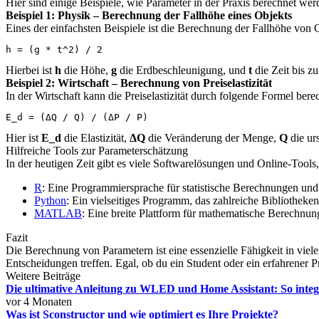
Hier sind einige Beispiele, wie Parameter in der Praxis berechnet we
Beispiel 1: Physik – Berechnung der Fallhöhe eines Objekts
Eines der einfachsten Beispiele ist die Berechnung der Fallhöhe von 
h = (g * t^2) / 2
Hierbei ist
h
die Höhe,
g
die Erdbeschleunigung, und
t
die Zeit bis z
Beispiel 2: Wirtschaft – Berechnung von Preiselastizität
In der Wirtschaft kann die Preiselastizität durch folgende Formel ber
E_d = (ΔQ / Q) / (ΔP / P)
Hier ist
E_d
die Elastizität,
ΔQ
die Veränderung der Menge,
Q
die ur
Hilfreiche Tools zur Parameterschätzung
In der heutigen Zeit gibt es viele Softwarelösungen und Online-Tool
R
: Eine Programmiersprache für statistische Berechnungen und
Python
: Ein vielseitiges Programm, das zahlreiche Bibliotheke
MATLAB
: Eine breite Plattform für mathematische Berechnu
Fazit
Die Berechnung von Parametern ist eine essenzielle Fähigkeit in vie
Entscheidungen treffen. Egal, ob du ein Student oder ein erfahrener 
Weitere Beiträge
Die ultimative Anleitung zu WLED und Home Assistant: So integ
vor 4 Monaten
Was ist Sconstructor und wie optimiert es Ihre Projekte?