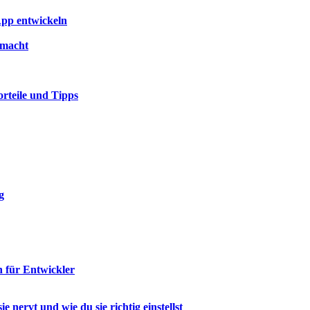
App entwickeln
gemacht
rteile und Tipps
g
n für Entwickler
nervt und wie du sie richtig einstellst