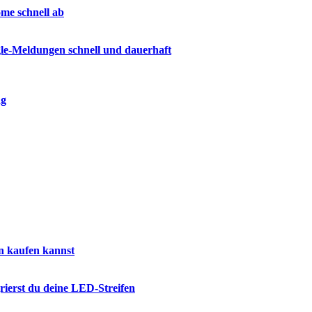
me schnell ab
gle-Meldungen schnell und dauerhaft
ng
n kaufen kannst
rierst du deine LED-Streifen