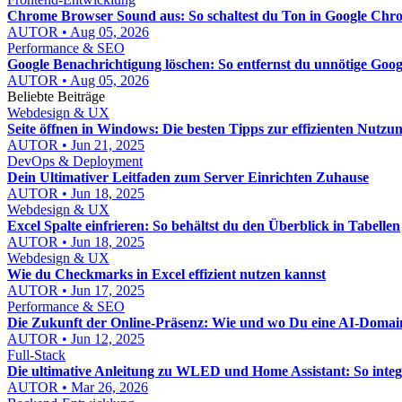
Chrome Browser Sound aus: So schaltest du Ton in Google Chro
AUTOR • Aug 05, 2026
Performance & SEO
Google Benachrichtigung löschen: So entfernst du unnötige Goo
AUTOR • Aug 05, 2026
Beliebte Beiträge
Webdesign & UX
Seite öffnen in Windows: Die besten Tipps zur effizienten Nutzu
AUTOR • Jun 21, 2025
DevOps & Deployment
Dein Ultimativer Leitfaden zum Server Einrichten Zuhause
AUTOR • Jun 18, 2025
Webdesign & UX
Excel Spalte einfrieren: So behältst du den Überblick in Tabellen
AUTOR • Jun 18, 2025
Webdesign & UX
Wie du Checkmarks in Excel effizient nutzen kannst
AUTOR • Jun 17, 2025
Performance & SEO
Die Zukunft der Online-Präsenz: Wie und wo Du eine AI-Domai
AUTOR • Jun 12, 2025
Full-Stack
Die ultimative Anleitung zu WLED und Home Assistant: So integ
AUTOR • Mar 26, 2026