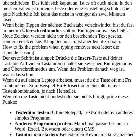
überschrieben. Das fühlt sich kaputt an. Ist es oft auch nicht. In den
meisten Fällen ist nur eine Taste oder eine Einstellung schuld. Die
gute Nachricht: Ich kann das meist in weniger als zwei Minuten
lösen.
Wenn beim Tippen der nächste Buchstabe verschwindet, bist du fast
immer im
Überschreibmodus
statt im Einfügemodus. Das heißt:
Neue Zeichen werden nicht vor den bestehenden Text gesetzt,
sondern ersetzen sie. Klingt technisch. Ist aber leicht zu fixen.
How to fix the problem when typing removes next letter: die
schnelle Lösung
Der erste Schritt ist simpel: Drücke die
Insert
-Taste auf deiner
Tastatur. Auf vielen Tastaturen schaltet sie zwischen Einfügemodus
und Überschreibmodus um. Wenn das Problem danach weg ist,
war’s das schon.
Wenn du auf einem Laptop arbeitest, musst du die Taste oft mit
Fn
kombinieren. Zum Beispiel
Fn + Insert
oder eine alternative
Tastenkombination, je nach Hersteller.
Wenn du die Taste nicht findest oder sie nichts bringt, prüfe diese
Punkte:
Texteditor testen:
Öffne Notepad, TextEdit oder ein anderes
simples Programm.
Anderes Programm prüfen:
Manchmal passiert es nur in
Word, Excel, Browsern oder einem CMS.
Tastatur neu starten:
Bei externen Keyboards kurz abziehen