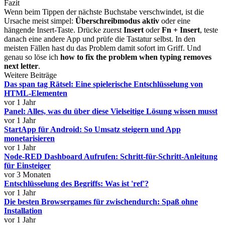
Fazit
Wenn beim Tippen der nächste Buchstabe verschwindet, ist die
Ursache meist simpel:
Überschreibmodus aktiv
oder eine
hängende Insert-Taste. Drücke zuerst
Insert
oder
Fn + Insert
, teste
danach eine andere App und prüfe die Tastatur selbst. In den
meisten Fällen hast du das Problem damit sofort im Griff. Und
genau so löse ich
how to fix the problem when typing removes
next letter
.
Weitere Beiträge
Das span tag Rätsel: Eine spielerische Entschlüsselung von
HTML-Elementen
vor 1 Jahr
Panel: Alles, was du über diese Vielseitige Lösung wissen musst
vor 1 Jahr
StartApp für Android: So Umsatz steigern und App
monetarisieren
vor 1 Jahr
Node-RED Dashboard Aufrufen: Schritt-für-Schritt-Anleitung
für Einsteiger
vor 3 Monaten
Entschlüsselung des Begriffs: Was ist 'ref'?
vor 1 Jahr
Die besten Browsergames für zwischendurch: Spaß ohne
Installation
vor 1 Jahr