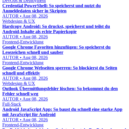
DevOps & Deployment
Credential PowerShell: So speicherst und nutzt du
Anmeldedaten sicher in Skripten
AUTOR • Aug 08, 2026
Webdesign & UX
Hardcopy Android: So druckst, speicherst und teilst du
Android-Inhalte als echte Papierkopie
AUTOR • Aug 08, 2026
Frontend-Entwicklung
Google Chrome Favoriten hinzufügen: So speicherst du
Lesezeichen schnell und sauber
AUTOR • Aug 08, 2026
Frontend-Entwicklung
Google Chrome Webseiten sperren: So blockierst du Seiten
schnell und effektiv
AUTOR • Aug 08, 2026
Webdesign & UX
Outlook Übermittlungsfehler löschen: So bekommst du den
Fehler schnell weg
AUTOR • Aug 08, 2026
Full-Stack
Android JavaScript App: So baust du schnell eine starke App
mit JavaScript für Android
AUTOR • Aug 08, 2026
Frontend-Entwicklung