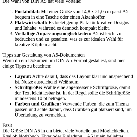
Die Wahl von DIN A5 hat viele Vorteile:
Portabilität:
Mit einer Größe von 14,8 x 21,0 cm passt A5
bequem in eine Tasche oder einen Aktenkoffer.
Platzwirtschaft:
Es bietet genug Platz für kreative Designs
und Inhalte, während es dennoch kompakt bleibt.
Vielfältige Anpassungsmöglichkeiten:
A5 ist leicht zu
bedrucken und zu gestalten, was es zur idealen Wahl für
kreative Köpfe macht.
Tipps zur Gestaltung von A5-Dokumenten
Wenn du ein Dokument im DIN A5-Format gestaltest, sind hier
einige Tipps zu beachten:
Layout:
Achte darauf, dass das Layout klar und ansprechend
ist. Nutze ausreichend Weißraum.
Schriftgröße:
Wähle eine angemessene Schriftgröße, damit
der Text leicht lesbar ist. In der Regel sollte die Schriftgröße
mindestens 10 pt betragen.
Farben und Grafiken:
Verwende Farben, die zum Thema
passen und achte darauf, dass Grafiken gut platziert sind, um
Überladung zu vermeiden.
Fazit
Die Größe DIN A5 in cm bietet viele Vorteile und Möglichkeiten.
Egal ob Notizbuch, Flyer oder Einladung – A5 ist ein beliebtes