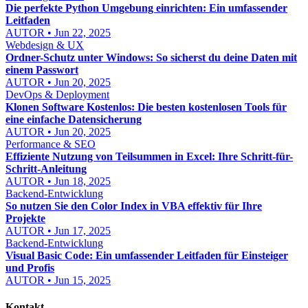
Die perfekte Python Umgebung einrichten: Ein umfassender
Leitfaden
AUTOR • Jun 22, 2025
Webdesign & UX
Ordner-Schutz unter Windows: So sicherst du deine Daten mit
einem Passwort
AUTOR • Jun 20, 2025
DevOps & Deployment
Klonen Software Kostenlos: Die besten kostenlosen Tools für
eine einfache Datensicherung
AUTOR • Jun 20, 2025
Performance & SEO
Effiziente Nutzung von Teilsummen in Excel: Ihre Schritt-für-
Schritt-Anleitung
AUTOR • Jun 18, 2025
Backend-Entwicklung
So nutzen Sie den Color Index in VBA effektiv für Ihre
Projekte
AUTOR • Jun 17, 2025
Backend-Entwicklung
Visual Basic Code: Ein umfassender Leitfaden für Einsteiger
und Profis
AUTOR • Jun 15, 2025
Kontakt