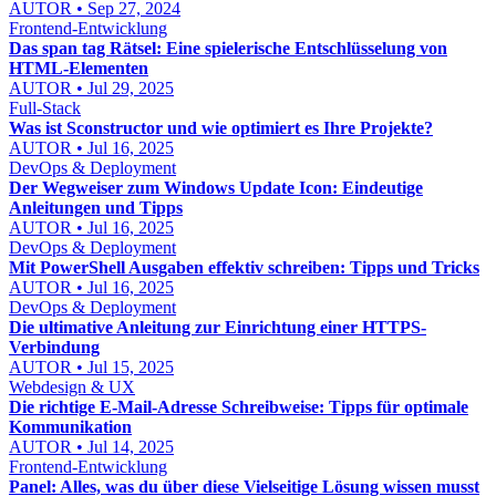
AUTOR • Sep 27, 2024
Frontend-Entwicklung
Das span tag Rätsel: Eine spielerische Entschlüsselung von
HTML-Elementen
AUTOR • Jul 29, 2025
Full-Stack
Was ist Sconstructor und wie optimiert es Ihre Projekte?
AUTOR • Jul 16, 2025
DevOps & Deployment
Der Wegweiser zum Windows Update Icon: Eindeutige
Anleitungen und Tipps
AUTOR • Jul 16, 2025
DevOps & Deployment
Mit PowerShell Ausgaben effektiv schreiben: Tipps und Tricks
AUTOR • Jul 16, 2025
DevOps & Deployment
Die ultimative Anleitung zur Einrichtung einer HTTPS-
Verbindung
AUTOR • Jul 15, 2025
Webdesign & UX
Die richtige E-Mail-Adresse Schreibweise: Tipps für optimale
Kommunikation
AUTOR • Jul 14, 2025
Frontend-Entwicklung
Panel: Alles, was du über diese Vielseitige Lösung wissen musst