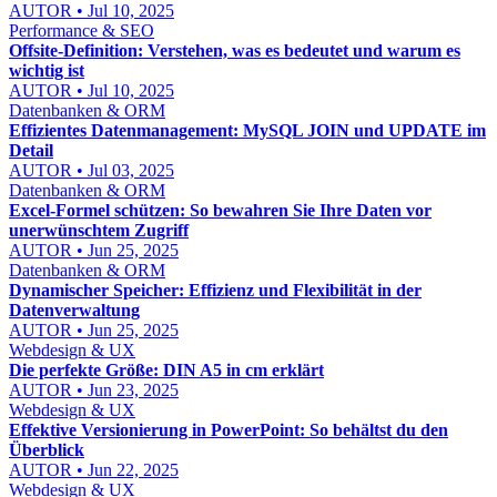
AUTOR • Jul 10, 2025
Performance & SEO
Offsite-Definition: Verstehen, was es bedeutet und warum es
wichtig ist
AUTOR • Jul 10, 2025
Datenbanken & ORM
Effizientes Datenmanagement: MySQL JOIN und UPDATE im
Detail
AUTOR • Jul 03, 2025
Datenbanken & ORM
Excel-Formel schützen: So bewahren Sie Ihre Daten vor
unerwünschtem Zugriff
AUTOR • Jun 25, 2025
Datenbanken & ORM
Dynamischer Speicher: Effizienz und Flexibilität in der
Datenverwaltung
AUTOR • Jun 25, 2025
Webdesign & UX
Die perfekte Größe: DIN A5 in cm erklärt
AUTOR • Jun 23, 2025
Webdesign & UX
Effektive Versionierung in PowerPoint: So behältst du den
Überblick
AUTOR • Jun 22, 2025
Webdesign & UX