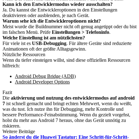
Kann ich den Entwicklermodus wieder ausschalten?
Ja. Du kannst die Entwickleroptionen in den Einstellungen
deaktivieren oder ausblenden, je nach Gerät.
Warum sehe ich die Entwickleroptionen nicht?
Meist wurde die Buildnummer nicht oft genug angetippt oder du bist
im falschen Menü. Prüfe
Einstellungen > Telefoninfo
.
Welche Einstellung ist am nützlichsten?
Für viele ist es
USB-Debugging
. Für ältere Geräte sind reduzierte
Animationen oft der größte Alltagsgewinn.
Nützliche Ressourcen
Wenn du tiefer einsteigen willst, sind diese offiziellen Ressourcen
hilfreich:
Android Debug Bridge (ADB)
Android Developer Options
Fazit
Die
aktivierung und nutzung des entwicklermodus auf android
7
ist schnell gemacht und bringt echten Mehrwert, wenn du weißt,
was du tust. Ich nutze ihn für Debugging, mehr Kontrolle und
bessere Performance-Feinabstimmung. Wenn du gezielt vorgehst,
holst du mehr aus Android 7 heraus, ohne das Gerät unnötig zu
riskieren.
Weitere Beiträge
So änderst du die Huawei Tastatur: Eine Schritt-für-Schritt-