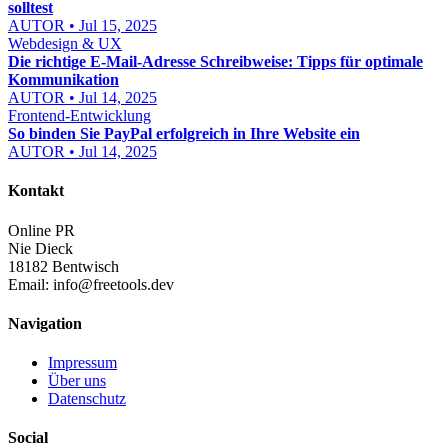
solltest
AUTOR • Jul 15, 2025
Webdesign & UX
Die richtige E-Mail-Adresse Schreibweise: Tipps für optimale
Kommunikation
AUTOR • Jul 14, 2025
Frontend-Entwicklung
So binden Sie PayPal erfolgreich in Ihre Website ein
AUTOR • Jul 14, 2025
Kontakt
Online PR
Nie Dieck
18182 Bentwisch
Email:
info@freetools.dev
Navigation
Impressum
Über uns
Datenschutz
Social